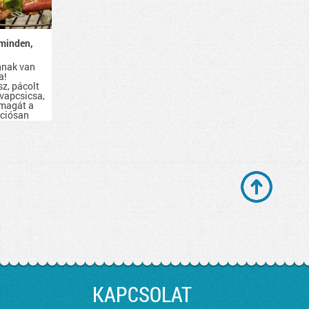
minden,
nnak van
a!
sz, pácolt
evapcsicsa,
 magát a
kciósan
d be.
KAPCSOLAT