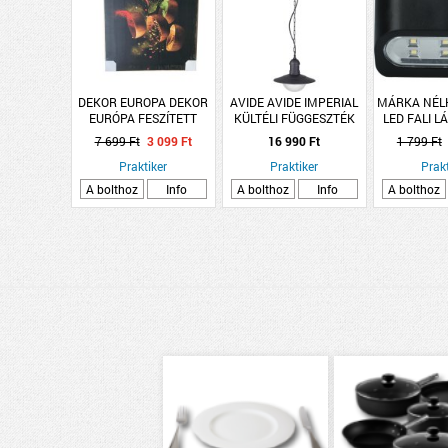
DEKOR EUROPA DEKOR
AVIDE AVIDE IMPERIAL
MÁRKA NÉL
EURÓPA FESZÍTETT
KÜLTÉLI FÜGGESZTÉK
LED FALI 
VÁSZONHATÁSÚ KÉP
E27 IP44 24X24X83CM
5000-60
7 699 Ft
3 099 Ft
16 990 Ft
1 799 Ft
50X50CM, TÖBBFÉLE
FEKETE
9X7,5X4,5
Praktiker
MINTA
Praktiker
Prakt
A bolthoz
Info
A bolthoz
Info
A bolthoz