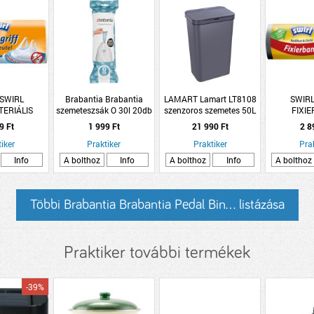
 SWIRL
Brabantia Brabantia
LAMART Lamart LT8108
SWIRL
TERIÁLIS
szemeteszsák O 30l 20db
szenzoros szemetes 50L
FIXI
ZSÁK 10L
65x27.5x40cm szürke
SZEMETE
9 Ft
1 999 Ft
21 990 Ft
2 8
DB
műanyag
1
iker
Praktiker
Praktiker
Pra
Info
A bolthoz
Info
A bolthoz
Info
A bolthoz
Többi Brabantia Brabantia Pedal Bin... listázása
Praktiker további termékek
-39%