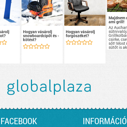
Majdnem 
ami grill!
Az Aucha
sütnivalój
árolj
Hogyan vásárolj
Hogyan vásárolj
Grillkolbá
ot?
snowboardcipőt és -
forgószéket?
csirke, cs
kötést?
sőt! Most
sütőt is a
szerezhete
FACEBOOK
INFORMÁCIÓ