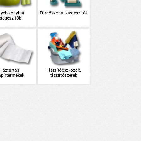
gyéb konyhai
Fürdőszobai kiegészítők
kiegészítők
Háztartási
Tisztítóeszközök,
apírtermékek
tisztítószerek