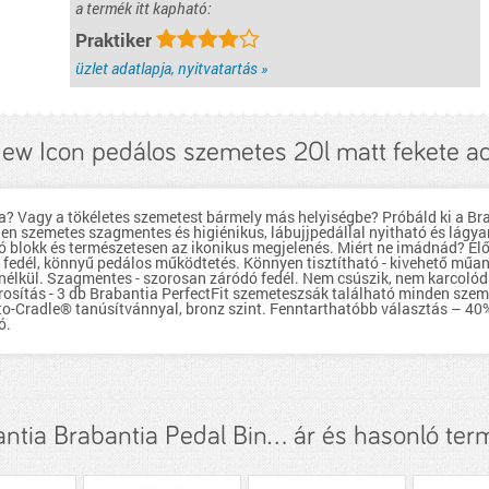
a termék itt kapható:
Praktiker
üzlet adatlapja, nyitvatartás »
New Icon pedálos szemetes 20l matt fekete a
a? Vagy a tökéletes szemetest bármely más helyiségbe? Próbáld ki a Br
tlen szemetes szagmentes és higiénikus, lábujjpedállal nyitható és lágy
ó blokk és természetesen az ikonikus megjelenés. Miért ne imádnád? Elő
ó fedél, könnyű pedálos működtetés. Könnyen tisztítható - kivehető műan
 nélkül. Szagmentes - szorosan záródó fedél. Nem csúszik, nem karcolódi
párosítás - 3 db Brabantia PerfectFit szemeteszsák található minden sz
e-to-Cradle® tanúsítvánnyal, bronz szint. Fenntarthatóbb választás – 40
ó.
ntia Brabantia Pedal Bin... ár és hasonló te