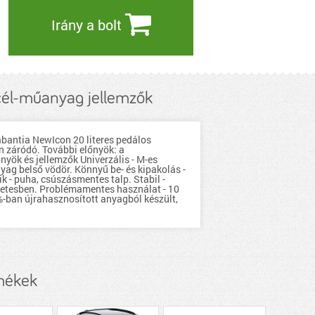
Irány a bolt
cél-műanyag jellemzők
abantia NewIcon 20 literes pedálos
an záródó. További előnyök: a
nyök és jellemzők Univerzális - M-es
yag belső vödör. Könnyű be- és kipakolás -
k - puha, csúszásmentes talp. Stabil -
emetesben. Problémamentes használat - 10
%-ban újrahasznosított anyagból készült,
rmékek