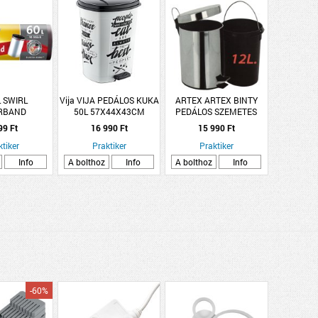
 SWIRL
Vija VIJA PEDÁLOS KUKA
ARTEX ARTEX BINTY
ERBAND
50L 57X44X43CM
PEDÁLOS SZEMETES
SZSÁK 60L
FEKETE/FEHÉR
INOX 12L
99 Ft
16 990 Ft
15 990 Ft
0DB
FELIRATOS, MŰANYAG
ktiker
Praktiker
Praktiker
Info
A bolthoz
Info
A bolthoz
Info
-60%