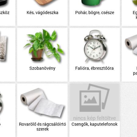
szköz
Kés, vágódeszka
Pohár, bögre, csésze
E
Szobanövény
Falióra, ébresztőóra
p
ó
Rovarölő és rágcsálóírtó
Csengők, kaputelefonok
szerek