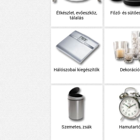
Étkészlet, evőeszköz,
Főző- és sütőe
tálalás
Hálószobai kiegészítők
Dekoráció
Szemetes, zsák
Hamutart