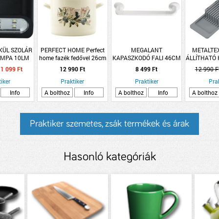
KÜL SZOLÁR
PERFECT HOME Perfect
MEGALANT
METALTEX
LÁMPA 10LM
home fazék fedővel 26cm
KAPASZKODÓ FALI 46CM
ÁLLÍTHATÓ
00K IP44
10,4l olíva zománcozott
FEHÉR
1 099 Ft
12 990 Ft
8 499 Ft
12 990 F
CM FEKETE
acél
iker
Praktiker
Praktiker
Pra
Info
A bolthoz
Info
A bolthoz
Info
A bolthoz
Praktiker szemetes, zsák termékek és árak
Hasonló kategóriák