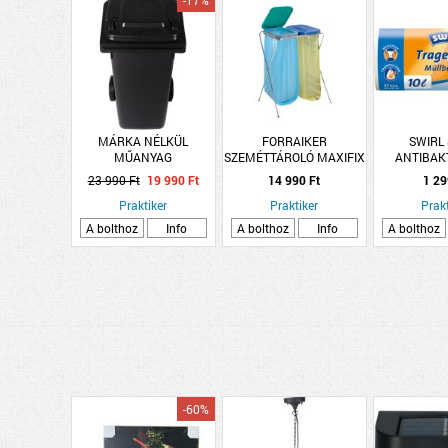
-17%
MÁRKA NÉLKÜL
FORRAIKER
SWIRL
MŰANYAG
SZEMÉTTÁROLÓ MAXIFIX
ANTIBAK
HULLADÉKGYŰJTŐ 120L
2
SZEMETES
23 990 Ft
19 990 Ft
14 990 Ft
1 29
SZÖGLETES KEREKEKKEL
37
Praktiker
Praktiker
Prakt
A bolthoz
Info
A bolthoz
Info
A bolthoz
-60%