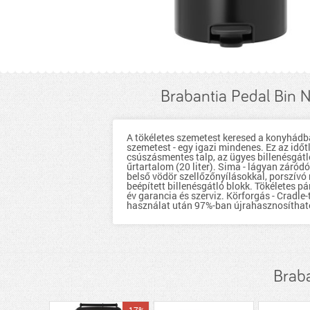
Brabantia Pedal Bin 
A tökéletes szemetest keresed a konyhádb
szemetest - egy igazi mindenes. Ez az idő
csúszásmentes talp, az ügyes billenésgátl
űrtartalom (20 liter). Sima - lágyan záród
belső vödör szellőzőnyílásokkal, porszívó
beépített billenésgátló blokk. Tökéletes 
év garancia és szerviz. Körforgás - Cradl
használat után 97%-ban újrahasznosíthat
Braba