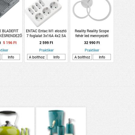
 BLADEFIT
ENTAC Entac M1 elosztó
Reality Reality Scope
 KÉSRENDEZŐ
7 foglalat 3x16A 4x2.5A
fehér led mennyezeti
1,5m 3G1.5
lámpa 32W
t
5 196 Ft
2 599 Ft
32 990 Ft
ktiker
Praktiker
Praktiker
Info
A bolthoz
Info
A bolthoz
Info