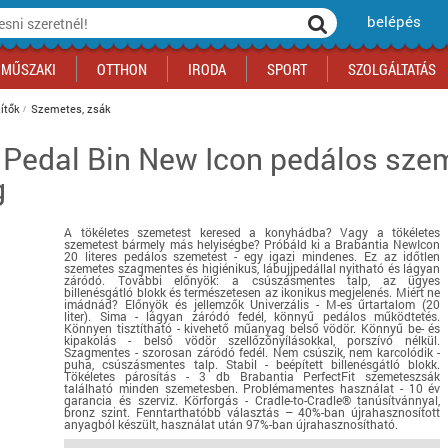
belépés
MŰSZAKI
OTTHON
IRODA
SPORT
SZOLGÁLTATÁS
ítők
Szemetes, zsák
 Pedal Bin New Icon pedálos sze
ka
yógyszertár
csálnivaló
Sport akciók
Építkezés
Fitneszközpont
Biztonságtechnika
g
kciók
a
, gördeszka, roller
ék
mékek, sütemények
Szolgáltatás akciók
Szerszám, barkács, alkatrész
Kocsmasport
Ünnepi dekoráció
tító, parkolás
s ital
Iskolakezdés, papír, írószer
Motor
Fűtés
A tökéletes szemetest keresed a konyhádba? Vagy a tökéletes
ás akciók
k
l
Háziállatok
Autó
szemetest bármely más helyiségbe? Próbáld ki a Brabantia NewIcon
20 literes pedálos szemetest - egy igazi mindenes. Ez az időtlen
iók
Bébi
Ingatlan
szemetes szagmentes és higiénikus, lábujjpedállal nyitható és lágyan
záródó. További előnyök: a csúszásmentes talp, az ügyes
ók
Gyógyászati segédeszköz
billenésgátló blokk és természetesen az ikonikus megjelenés. Miért ne
imádnád? Előnyök és jellemzők Univerzális - M-es űrtartalom (20
liter). Sima - lágyan záródó fedél, könnyű pedálos működtetés.
Regisztrálj az oldalunkra INGYEN itt ››
Könnyen tisztítható - kivehető műanyag belső vödör. Könnyű be- és
kipakolás - belső vödör szellőzőnyílásokkal, porszívó nélkül.
Regisztrálj az oldalunkra INGYEN itt ››
Regisztrálj az oldalunkra INGYEN itt ››
Regisztrálj az oldalunkra INGYEN itt ››
Regisztrálj az oldalunkra INGYEN itt ››
Regisztrálj az oldalunkra INGYEN itt ››
Regisztrálj az oldalunkra INGYEN itt ››
Szagmentes - szorosan záródó fedél. Nem csúszik, nem karcolódik -
puha, csúszásmentes talp. Stabil - beépített billenésgátló blokk.
Regisztrálj az oldalunkra INGYEN itt ››
Tökéletes párosítás - 3 db Brabantia PerfectFit szemeteszsák
található minden szemetesben. Problémamentes használat - 10 év
garancia és szerviz. Körforgás - Cradle-to-Cradle® tanúsítvánnyal,
bronz szint. Fenntarthatóbb választás – 40%-ban újrahasznosított
anyagból készült, használat után 97%-ban újrahasznosítható.
részletek...