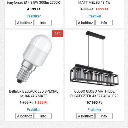
fényforrás E14 3,5W 300lm 2700K
MATT MELEG 43 4W
melegfehér opál lapos izzó
4 199 Ft
1 699 Ft
1 099 Ft
Praktiker
Praktiker
A bolthoz
Info
A bolthoz
Info
-28%
Bellalux BELLAUX LED SPECIAL
GLOBO GLOBO MATHILDE
MŰANYAG MATT
FÜGGESZTÉK 4XE27 40W IP20
68X17X120CM MATT FEKETE-
1 799 Ft
1 299 Ft
67 990 Ft
ÜVEGKRISTÁLY
Praktiker
Praktiker
A bolthoz
Info
A bolthoz
Info