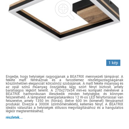
1 kép
Engedje, hogy helyiségei ragyogjanak a BEATRIX mennyezeti lámpával. A
fekete matt fémháznak és a farostlemez részletgazdagságának
köszönhetően eleganciát kölcsönöz szobájának. A matt fekete műanyag és
az opál színű műanyag összjátéka lágy, szórt fényt biztosít, amely
barátságos légkört teremt. A 270x270x54 mm-es kompakt méreteivel a
BEATRIX harmonikusan illeszkedik minden helyiségbe, és könnyen
felszerelhető. A lámpatest energiatakarékos 12 W-os LED fényforrással van
felszerelve, amely 1350 lm (forrás), illetve 600 lm (kimenet) fényáramot
produkál. Élvezze a 3000K színhőmérsékletű, kellemes fényt. A BEATRIX
ideális választás a helyiségek stílusos megvilágításához és a hangulatos
légkör megteremtéséhez.
részletek...