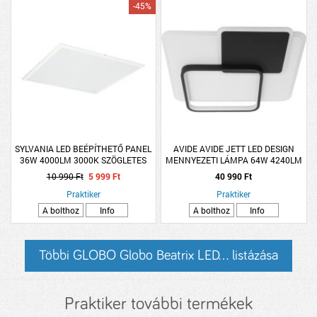
-45%
SYLVANIA LED BEÉPÍTHETŐ PANEL
AVIDE AVIDE JETT LED DESIGN
36W 4000LM 3000K SZÖGLETES
MENNYEZETI LÁMPA 64W 4240LM
3000-6000K IP20 RF
10 990 Ft
5 999 Ft
40 990 Ft
TÁVIRÁNYÍTÓVAL 45X45CM
Praktiker
Praktiker
A bolthoz
Info
A bolthoz
Info
Többi GLOBO Globo Beatrix LED... listázása
Praktiker további termékek