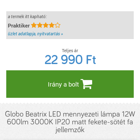
a termék itt kapható:
Praktiker
üzlet adatlapja, nyitvatartás »
Teljes ár
22 990
Ft
Irány a bolt
Globo Beatrix LED mennyezeti lámpa 12W
600lm 3000K IP20 matt fekete-sötét fa
jellemzők