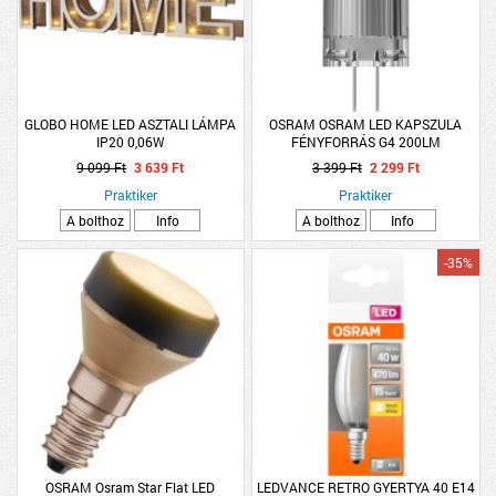
GLOBO HOME LED ASZTALI LÁMPA
OSRAM OSRAM LED KAPSZULA
IP20 0,06W
FÉNYFORRÁS G4 200LM
DIMMELHETŐ
9 099 Ft
3 639 Ft
3 399 Ft
2 299 Ft
Praktiker
Praktiker
A bolthoz
Info
A bolthoz
Info
-35%
OSRAM Osram Star Flat LED
LEDVANCE RETRO GYERTYA 40 E14