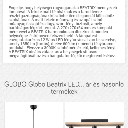
Engedje, hogy helyiségei ragyogjanak a BEATRIX mennyezeti
lámpával. A fekete matt fémháznak és a farostlemez
részletgazdagságának köszönhetően eleganciát kölcsönöz
szobájának. A matt fekete műanyag és az opál színű
műanyag összjátéka lágy, szórt fényt biztosít, amely
barátságos légkört teremt. A 270x270x54 mm-es kompakt
méreteivel a BEATRIX harmonikusan illeszkedik minden
helyiségbe, és könnyen felszerelhető. A lámpatest
energiatakarékos 12 W-os LED fényforrással van felszerelve,
amely 1350 lm (forrás), illetve 600 lm (kimenet) fényáramot
produkál. Élvezze a 3000K színhőmérsékletű, kellemes fényt.
A BEATRIX ideális választás a helyiségek stílusos
megvilágításához és a hangulatos légkör megteremtéséhez.
GLOBO Globo Beatrix LED... ár és hasonló
termékek