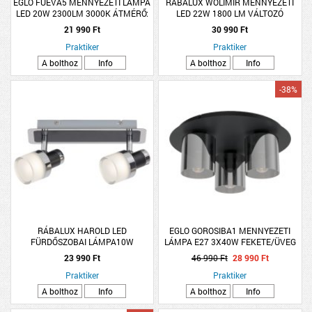
EGLO FUEVA5 MENNYEZETI LÁMPA
RÁBALUX WOLIMIR MENNYEZETI
LED 20W 2300LM 3000K ÁTMÉRŐ:
LED 22W 1800 LM VÁLTOZÓ
28,5CM IP44 FEHÉR
SZINHŐMÉRSÉKLET D:28CM IP44
21 990 Ft
30 990 Ft
RGB KRÓM
Praktiker
Praktiker
A bolthoz
Info
A bolthoz
Info
-38%
RÁBALUX HAROLD LED
EGLO GOROSIBA1 MENNYEZETI
FÜRDŐSZOBAI LÁMPA10W
LÁMPA E27 3X40W FEKETE/ÜVEG
23 990 Ft
46 990 Ft
28 990 Ft
Praktiker
Praktiker
A bolthoz
Info
A bolthoz
Info