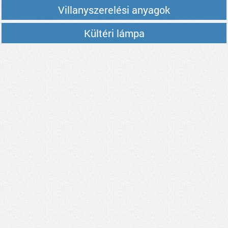
Villanyszerelési anyagok
Kültéri lámpa