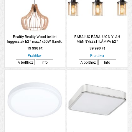
Reality Reality Wood beltéri
RÁBALUX RÁBALUX NIYLAH
függeszték E27 max.1x60W ff.nélk.
MENNYEZETI LÁMPA E27
150x44cm fém/fa fa színű
MAX.3X25W IP20 55X21,5CM FA-
19 990 Ft
39 990 Ft
FEKETE
Praktiker
Praktiker
A bolthoz
Info
A bolthoz
Info