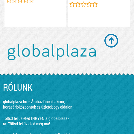
RÓLUNK
globalplaza.hu = Áruházláncok akciói,
bevásárlóközpontok és üzletek egy oldalon.
Töltsd fel üzleted INGYEN a globalplaza-
ra:
Töltsd fel üzleted még ma!