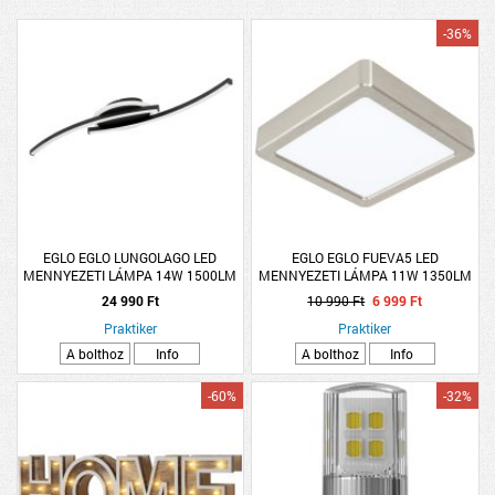
-36%
EGLO EGLO LUNGOLAGO LED
EGLO EGLO FUEVA5 LED
MENNYEZETI LÁMPA 14W 1500LM
MENNYEZETI LÁMPA 11W 1350LM
4000K IP20 74X14CM
3000K IP20 16X16CM MATT NIKKEL
24 990 Ft
10 990 Ft
6 999 Ft
FEKETE/FEHÉR
Praktiker
Praktiker
A bolthoz
Info
A bolthoz
Info
-60%
-32%