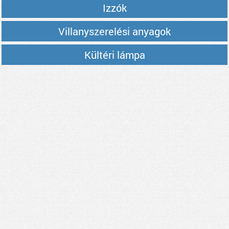
Izzók
Villanyszerelési anyagok
Kültéri lámpa