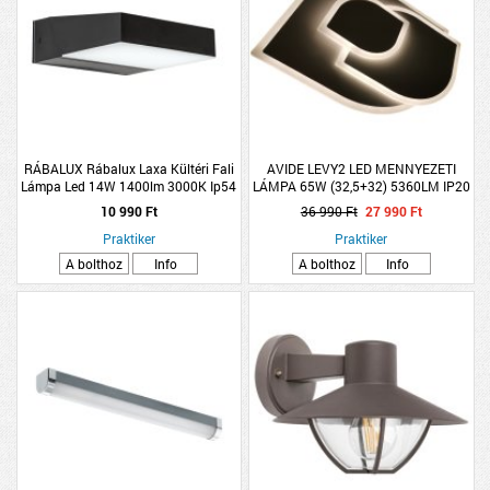
RÁBALUX Rábalux Laxa Kültéri Fali
AVIDE LEVY2 LED MENNYEZETI
Lámpa Led 14W 1400lm 3000K Ip54
LÁMPA 65W (32,5+32) 5360LM IP20
18X6cm Fekete
RFTÁVIRÁNYÍTÓVAL 55X47CM
10 990 Ft
36 990 Ft
27 990 Ft
Praktiker
Praktiker
A bolthoz
Info
A bolthoz
Info