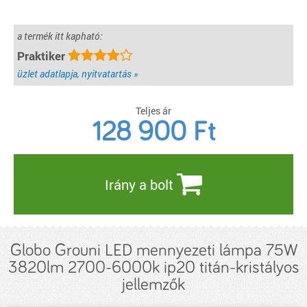
a termék itt kapható:
Praktiker
üzlet adatlapja, nyitvatartás »
Teljes ár
128 900
Ft
Irány a bolt
Globo Grouni LED mennyezeti lámpa 75W
3820lm 2700-6000k ip20 titán-kristályos
jellemzők