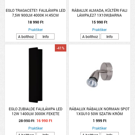
EGLO TRAGACETE1 FALILÁMPA LED
RÁBALUX ALMADA, KÜLTÉRI FALI
7,5W 900LM 4000K H:45CM
LÁMPA,E27 1X10W,BARNA
KRÓM/EZÜST
18 990 Ft
15 990 Ft
Praktiker
Praktiker
A bolthoz
Info
A bolthoz
Info
-41%
EGLO ZUBIALDE FALILÁMPA LED
RÁBALUX RÁBALUX NORMAN SPOT
12W 1400LM 3000K FEKETE
1XGU10 50W SZATIN KRÓM
FÉNYFORRÁS NÉLKÜL
28 990 Ft
16 990 Ft
1 999 Ft
Praktiker
Praktiker