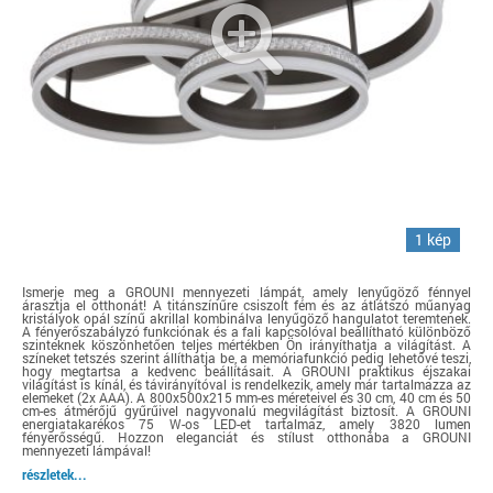
1 kép
Ismerje meg a GROUNI mennyezeti lámpát, amely lenyűgöző fénnyel
árasztja el otthonát! A titánszínűre csiszolt fém és az átlátszó műanyag
kristályok opál színű akrillal kombinálva lenyűgöző hangulatot teremtenek.
A fényerőszabályzó funkciónak és a fali kapcsolóval beállítható különböző
szinteknek köszönhetően teljes mértékben Ön irányíthatja a világítást. A
színeket tetszés szerint állíthatja be, a memóriafunkció pedig lehetővé teszi,
hogy megtartsa a kedvenc beállításait. A GROUNI praktikus éjszakai
világítást is kínál, és távirányítóval is rendelkezik, amely már tartalmazza az
elemeket (2x AAA). A 800x500x215 mm-es méreteivel és 30 cm, 40 cm és 50
cm-es átmérőjű gyűrűivel nagyvonalú megvilágítást biztosít. A GROUNI
energiatakarékos 75 W-os LED-et tartalmaz, amely 3820 lumen
fényerősségű. Hozzon eleganciát és stílust otthonába a GROUNI
mennyezeti lámpával!
részletek...