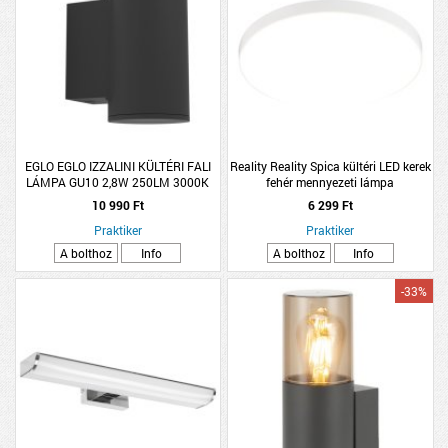
EGLO EGLO IZZALINI KÜLTÉRI FALI
Reality Reality Spica kültéri LED kerek
LÁMPA GU10 2,8W 250LM 3000K
fehér mennyezeti lámpa
IP44 6,5X11,5CM FEKETE
10 990 Ft
6 299 Ft
Praktiker
Praktiker
A bolthoz
Info
A bolthoz
Info
-33%