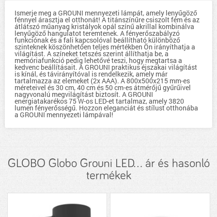
Ismerje meg a GROUNI mennyezeti lámpát, amely lenyűgöző
fénnyel árasztja el otthonát! A titánszínűre csiszolt fém és az
átlátszó műanyag kristályok opál színű akrillal kombinálva
lenyűgöző hangulatot teremtenek. A fényerőszabályzó
funkciónak és a fali kapcsolóval beállítható különböző
szinteknek köszönhetően teljes mértékben Ön irányíthatja a
világítást. A színeket tetszés szerint állíthatja be, a
memóriafunkció pedig lehetővé teszi, hogy megtartsa a
kedvenc beállításait. A GROUNI praktikus éjszakai világítást
is kínál, és távirányítóval is rendelkezik, amely már
tartalmazza az elemeket (2x AAA). A 800x500x215 mm-es
méreteivel és 30 cm, 40 cm és 50 cm-es átmérőjű gyűrűivel
nagyvonalú megvilágítást biztosít. A GROUNI
energiatakarékos 75 W-os LED-et tartalmaz, amely 3820
lumen fényerősségű. Hozzon eleganciát és stílust otthonába
a GROUNI mennyezeti lámpával!
GLOBO Globo Grouni LED... ár és hasonló
termékek