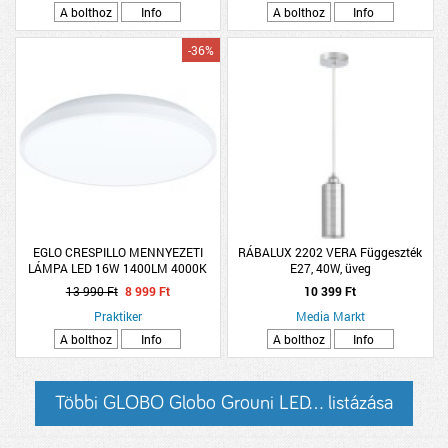
A bolthoz
Info
A bolthoz
Info
-36%
EGLO CRESPILLO MENNYEZETI
RÁBALUX 2202 VERA Függeszték
LÁMPA LED 16W 1400LM 4000K
E27, 40W, üveg
D:24CM FEHÉR
13 990 Ft
8 999 Ft
10 399 Ft
Praktiker
Media Markt
A bolthoz
Info
A bolthoz
Info
Többi GLOBO Globo Grouni LED... listázása