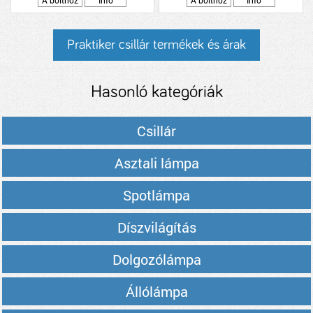
A bolthoz
Info
A bolthoz
Info
Praktiker csillár termékek és árak
Hasonló kategóriák
Csillár
Asztali lámpa
Spotlámpa
Díszvilágítás
Dolgozólámpa
Állólámpa