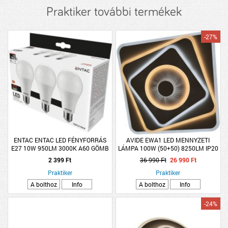
Praktiker további termékek
-27%
ENTAC ENTAC LED FÉNYFORRÁS
AVIDE EWA1 LED MENNYZETI
E27 10W 950LM 3000K A60 GÖMB
LÁMPA 100W (50+50) 8250LM IP20
WW 3DB/CSOMAG
RF TÁVIRÁNYÍTÓVAL 48×48CM
2 399 Ft
36 990 Ft
26 990 Ft
Praktiker
Praktiker
A bolthoz
Info
A bolthoz
Info
-24%