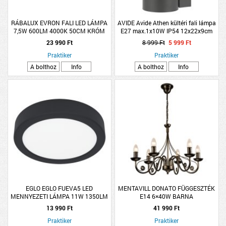
RÁBALUX EVRON FALI LED LÁMPA
AVIDE Avide Athen kültéri fali lámpa
7,5W 600LM 4000K 50CM KRÓM
E27 max.1x10W IP54 12x22x9cm
IP44
fekete
23 990 Ft
8 999 Ft
5 999 Ft
Praktiker
Praktiker
A bolthoz
Info
A bolthoz
Info
EGLO EGLO FUEVA5 LED
MENTAVILL DONATO FÜGGESZTÉK
MENNYEZETI LÁMPA 11W 1350LM
E14 6×40W BARNA
3000K IP44 16CM FEKETE
13 990 Ft
41 990 Ft
Praktiker
Praktiker