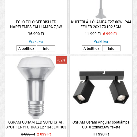
EGLO EGLO CERRISI LED
KÜLTÉRI ÁLLÓLÁMPA E27 60W IP44
NAPELEMES FALI LÁMPA 7,3W
FEHÉR 20X17X102,5CM
240LM 3000K IP44
16 990 Ft
11 990 Ft
6 999 Ft
MOZGÁSÉRZÉKELŐS 10,8X25CM
Praktiker
FEKETE
Praktiker
A bolthoz
Info
A bolthoz
Info
-32%
OSRAM OSRAM LED SUPERSTAR
OSRAM Osram Angular spotlámpa
SPOT FÉNYFORRÁS E27 345LM R63
GU10 2xmax.6W fekete
DIMMELHETŐ
3 099 Ft
2 099 Ft
11 990 Ft