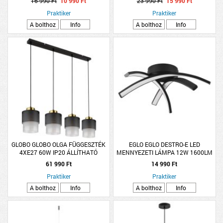
16 990 Ft
10 990 Ft
23 990 Ft
15 990 Ft
Praktiker
Praktiker
A bolthoz
Info
A bolthoz
Info
GLOBO GLOBO OLGA FÜGGESZTÉK
EGLO EGLO DESTRO-E LED
4XE27 60W IP20 ÁLLÍTHATÓ
MENNYEZETI LÁMPA 12W 1600LM
91X16X120CM MATT FEKETE-
4000K IP20 37X35,5X10CM FEKETE
61 990 Ft
14 990 Ft
SÁRGARÉZ
Praktiker
Praktiker
A bolthoz
Info
A bolthoz
Info