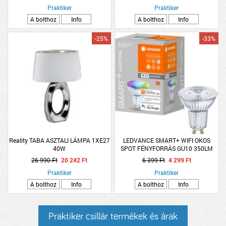
Praktiker
Praktiker
A bolthoz
Info
A bolthoz
Info
-25%
-33%
Reality TABA ASZTALI LÁMPA 1XE27
LEDVANCE SMART+ WIFI OKOS
40W
SPOT FÉNYFORRÁS GU10 350LM
DIMMELHETŐ
26 990 Ft
20 242 Ft
6 399 Ft
4 299 Ft
Praktiker
Praktiker
A bolthoz
Info
A bolthoz
Info
Praktiker csillár termékek és árak