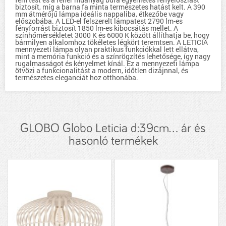
biztosít, míg a barna fa minta természetes hatást kelt. A 390
mm átmérőjű lámpa ideális nappaliba, étkezőbe vagy
előszobába. A LED-el felszerelt lámpatest 2790 lm-es
fényforrást biztosít 1850 lm-es kibocsátás mellet. A
színhőmérsékletet 3000 K és 6000 K között állíthatja be, hogy
bármilyen alkalomhoz tökéletes légkört teremtsen. A LETICIA
mennyezeti lámpa olyan praktikus funkciókkal lett ellátva,
mint a memória funkció és a színrögzítés lehetősége, így nagy
rugalmasságot és kényelmet kínál. Ez a mennyezeti lámpa
ötvözi a funkcionalitást a modern, időtlen dizájnnal, és
természetes eleganciát hoz otthonába.
GLOBO Globo Leticia d:39cm... ár és
hasonló termékek