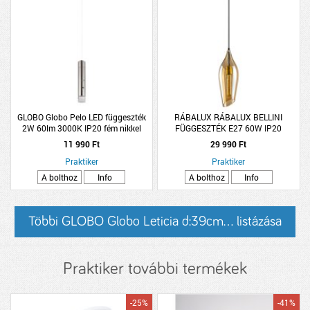
GLOBO Globo Pelo LED függeszték
RÁBALUX RÁBALUX BELLINI
2W 60lm 3000K IP20 fém nikkel
FÜGGESZTÉK E27 60W IP20
40X14CM FEKETE NARANCS ÜVEG
11 990 Ft
29 990 Ft
Praktiker
Praktiker
A bolthoz
Info
A bolthoz
Info
Többi GLOBO Globo Leticia d:39cm... listázása
Praktiker további termékek
-25%
-41%