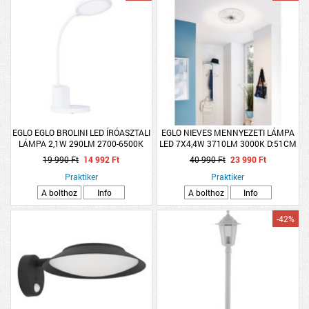
EGLO EGLO BROLINI LED ÍRÓASZTALI
EGLO NIEVES MENNYEZETI LÁMPA
LÁMPA 2,1W 290LM 2700-6500K
LED 7X4,4W 3710LM 3000K D:51CM
ÉRINTŐKAPCSOLÓVAL
FEHÉR
19 990 Ft
14 992 Ft
40 990 Ft
23 990 Ft
DIMMELHETŐ 15X32CM
Praktiker
Praktiker
A bolthoz
Info
A bolthoz
Info
-42%