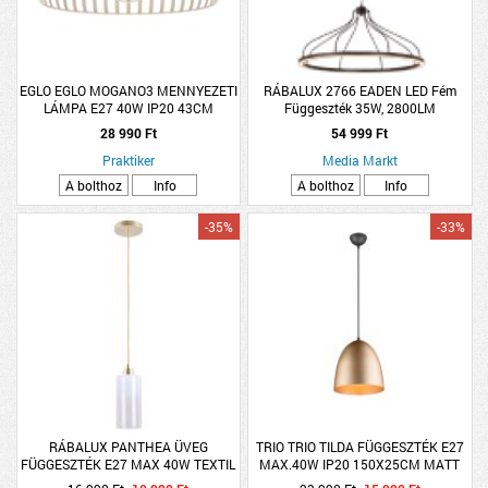
EGLO EGLO MOGANO3 MENNYEZETI
RÁBALUX 2766 EADEN LED Fém
LÁMPA E27 40W IP20 43CM
Függeszték 35W, 2800LM
HOMOKSZÍN
28 990 Ft
54 999 Ft
Praktiker
Media Markt
A bolthoz
Info
A bolthoz
Info
-35%
-33%
RÁBALUX PANTHEA ÜVEG
TRIO TRIO TILDA FÜGGESZTÉK E27
FÜGGESZTÉK E27 MAX 40W TEXTIL
MAX.40W IP20 150X25CM MATT
KÁBEL ARANY
SÁRGARÉZ