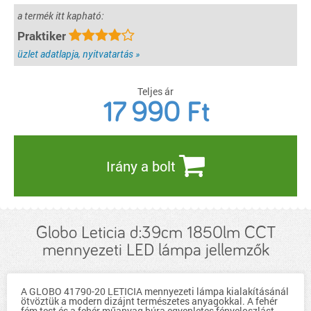
a termék itt kapható:
Praktiker
üzlet adatlapja, nyitvatartás »
Teljes ár
17 990
Ft
Irány a bolt
Globo Leticia d:39cm 1850lm CCT
mennyezeti LED lámpa jellemzők
A GLOBO 41790-20 LETICIA mennyezeti lámpa kialakításánál
ötvöztük a modern dizájnt természetes anyagokkal. A fehér
fém test és a fehér műanyag búra egyenletes fényeloszlást