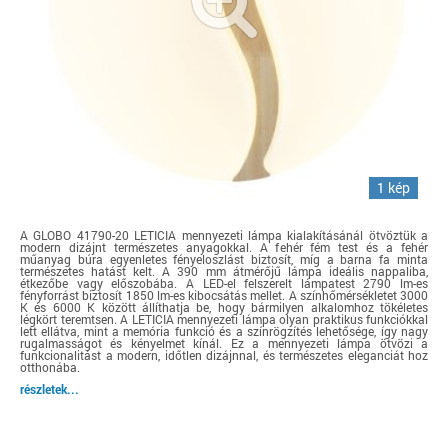
1 kép
A GLOBO 41790-20 LETICIA mennyezeti lámpa kialakításánál ötvöztük a
modern dizájnt természetes anyagokkal. A fehér fém test és a fehér
műanyag búra egyenletes fényeloszlást biztosít, míg a barna fa minta
természetes hatást kelt. A 390 mm átmérőjű lámpa ideális nappaliba,
étkezőbe vagy előszobába. A LED-el felszerelt lámpatest 2790 lm-es
fényforrást biztosít 1850 lm-es kibocsátás mellet. A színhőmérsékletet 3000
K és 6000 K között állíthatja be, hogy bármilyen alkalomhoz tökéletes
légkört teremtsen. A LETICIA mennyezeti lámpa olyan praktikus funkciókkal
lett ellátva, mint a memória funkció és a színrögzítés lehetősége, így nagy
rugalmasságot és kényelmet kínál. Ez a mennyezeti lámpa ötvözi a
funkcionalitást a modern, időtlen dizájnnal, és természetes eleganciát hoz
otthonába.
részletek...