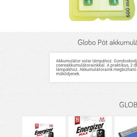
Globo Pót akkumu
Akkumulátor solar lámpához. Gondoskodjo
csereakkumulátorainkkal. A praktikus, 2 
lámpákhoz. Akkumulátoraink megbízható t
működjenek.
GLOBO