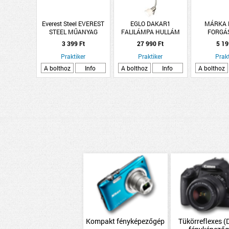
Everest Steel EVEREST
EGLO DAKAR1
MÁRKA 
STEEL MŰANYAG
FALILÁMPA HULLÁM
FORGÁ
VÉGZÁRÓ ELEM FEKETE
ÁLLÍTH
3 399 Ft
27 990 Ft
5 19
10DB
90X90MM
Praktiker
Praktiker
Prakt
A bolthoz
Info
A bolthoz
Info
A bolthoz
Kompakt fényképezőgép
Tükörreflexes 