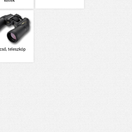
kellék
cső, teleszkóp