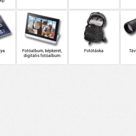
gép
tya
Fotóalbum, képkeret,
Fotótáska
Táv
digitális fotóalbum