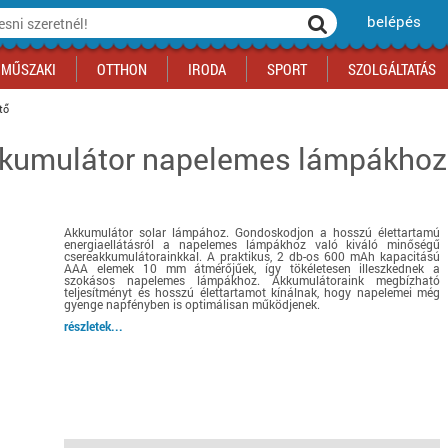
belépés
MŰSZAKI
OTTHON
IRODA
SPORT
SZOLGÁLTATÁS
tő
kkumulátor napelemes lámpákho
ka
yógyszertár
csálnivaló
Sport akciók
Építkezés
Fitneszközpont
Biztonságtechnika
kciók
a
, gördeszka, roller
ék
mékek, sütemények
Szolgáltatás akciók
Szerszám, barkács, alkatrész
Kocsmasport
Ünnepi dekoráció
tító, parkolás
s ital
Iskolakezdés, papír, írószer
Motor
Fűtés
Akkumulátor solar lámpához. Gondoskodjon a hosszú élettartamú
ás akciók
k
l
Háziállatok
Autó
energiaellátásról a napelemes lámpákhoz való kiváló minőségű
csereakkumulátorainkkal. A praktikus, 2 db-os 600 mAh kapacitású
iók
Bébi
Ingatlan
AAA elemek 10 mm átmérőjűek, így tökéletesen illeszkednek a
szokásos napelemes lámpákhoz. Akkumulátoraink megbízható
ók
Gyógyászati segédeszköz
teljesítményt és hosszú élettartamot kínálnak, hogy napelemei még
gyenge napfényben is optimálisan működjenek.
Regisztrálj az oldalunkra INGYEN itt ››
részletek...
Regisztrálj az oldalunkra INGYEN itt ››
Regisztrálj az oldalunkra INGYEN itt ››
Regisztrálj az oldalunkra INGYEN itt ››
Regisztrálj az oldalunkra INGYEN itt ››
Regisztrálj az oldalunkra INGYEN itt ››
Regisztrálj az oldalunkra INGYEN itt ››
Regisztrálj az oldalunkra INGYEN itt ››