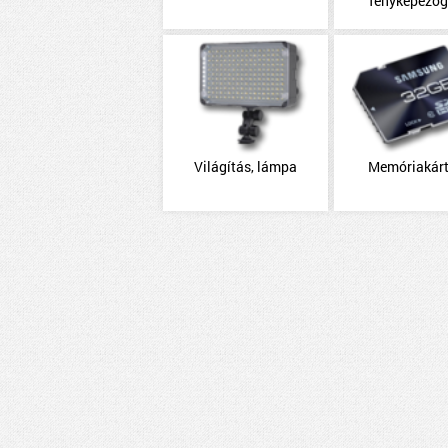
fényképező
Világítás, lámpa
Memóriakár