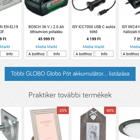
N EN-EL19
BOSCH 36 V / 2.0 Ah
ISY ICC7000 USB C autós
ISY IWC410
GF.
lithium-ion pótakku
töltő
hálózati t
9 Ft
45 999 Ft
4 199 Ft
7 2
 Markt
Media Markt
Media Markt
Media
Info
A bolthoz
Info
A bolthoz
Info
A bolthoz
Többi GLOBO Globo Pót akkumulátor... listázása
Praktiker további termékek
-20%
-60%