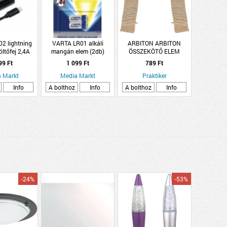
2 lightning
VARTA LR01 alkáli
ARBITON ARBITON
öltőfej 2,4A
mangán elem (2db)
ÖSSZEKÖTŐ ELEM
HAVANA TÖLGY LM55-
99 Ft
1 099 Ft
789 Ft
103 2 DARAB/CSOMAG
 Markt
Media Markt
Praktiker
Info
A bolthoz
Info
A bolthoz
Info
-24%
-53%