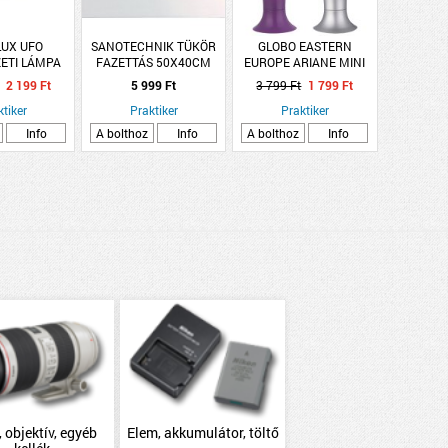
UX UFO
SANOTECHNIK TÜKÖR
GLOBO EASTERN
ETI LÁMPA
FAZETTÁS 50X40CM
EUROPE ARIANE MINI
E/OPÁL
VILÁGÍTÁS NÉLKÜL
LÁVALÁMPA 3XLED
2 199 Ft
5 999 Ft
3 799 Ft
1 799 Ft
0,05W
ktiker
Praktiker
Praktiker
Info
A bolthoz
Info
A bolthoz
Info
 objektív, egyéb
Elem, akkumulátor, töltő