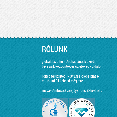
RÓLUNK
globalplaza.hu = Áruházláncok akciói,
bevásárlóközpontok és üzletek egy oldalon.
Töltsd fel üzleted INGYEN a globalplaza-
ra:
Töltsd fel üzleted még ma!
Ha webáruházad van, így tudsz felkerülni »