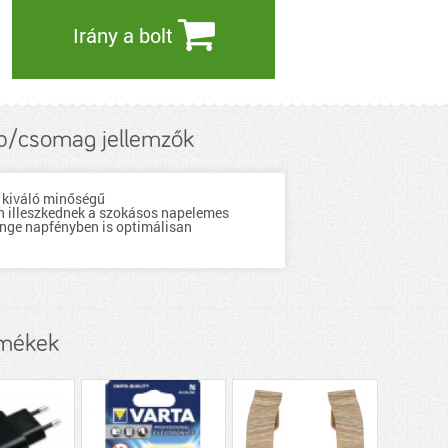
Irány a bolt
/csomag jellemzők
 kiváló minőségű
n illeszkednek a szokásos napelemes
nge napfényben is optimálisan
rmékek