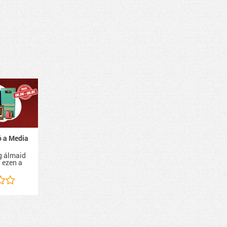
 a Media
g álmaid
 ezen a