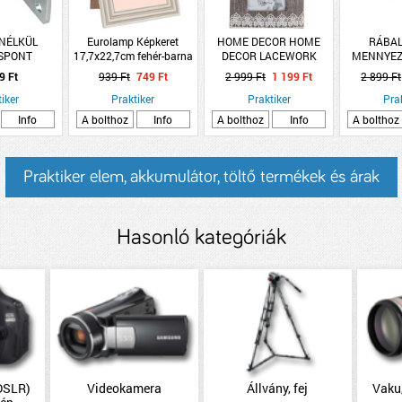
NÉLKÜL
Eurolamp Képkeret
HOME DECOR HOME
RÁBAL
SPONT
17,7x22,7cm fehér-barna
DECOR LACEWORK
MENNYEZ
ATÓ M18
műanyag
KÉPKERET 17 X 28 X 2
FEKET
9 Ft
939 Ft
749 Ft
2 999 Ft
1 199 Ft
2 899 Ft
 TALPAS
CM, SZÜRKE, CSIPKÉS
iker
Praktiker
Praktiker
Pra
Info
A bolthoz
Info
A bolthoz
Info
A bolthoz
Praktiker elem, akkumulátor, töltő termékek és árak
Hasonló kategóriák
(DSLR)
Videokamera
Állvány, fej
Vaku,