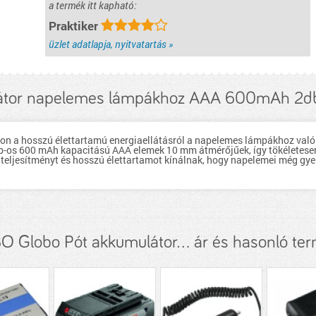
a termék itt kapható:
Praktiker
üzlet adatlapja, nyitvatartás »
látor napelemes lámpákhoz AAA 600mAh 2db
n a hosszú élettartamú energiaellátásról a napelemes lámpákhoz való
db-os 600 mAh kapacitású AAA elemek 10 mm átmérőjűek, így tökéletese
eljesítményt és hosszú élettartamot kínálnak, hogy napelemei még gye
 Globo Pót akkumulátor... ár és hasonló te