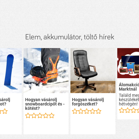
Elem, akkumulátor, töltő hírek
Álomakció
Marktnál
Találd me
készülékét
árolj
Hogyan vásárolj
Hogyan vásárolj
hétvégén!
ot?
snowboardcipőt és -
forgószéket?
kötést?