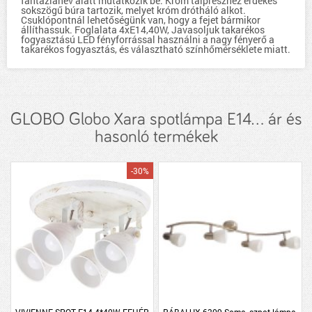
fantázianév alatt mutatkozik be. Króm talprészhez érdekes
sokszögű búra tartozik, melyet króm drótháló alkot.
Csuklópontnál lehetőségünk van, hogy a fejet bármikor
állíthassuk. Foglalata 4xE14,40W, Javasoljuk takarékos
fogyasztású LED fényforrással használni a nagy fényerő a
takarékos fogyasztás, és választható színhőmérséklete miatt.
GLOBO Globo Xara spotlámpa E14... ár és
hasonló termékek
-30%
VIVIENNE SPOT E14 4*40W FEHÉR
RÁBALUX 6309 Soma, szpot lámpa,