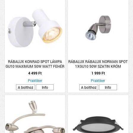
RÁBALUX KONRAD SPOT LÁMPA
RÁBALUX RÁBALUX NORMAN SPOT
GU10 MAXIMUM 50W MATT FEHÉR
1XGU10 50W SZATIN KRÓM
FÉNYFORRÁS NÉLKÜL
4 499 Ft
1 999 Ft
Praktiker
Praktiker
A bolthoz
Info
A bolthoz
Info