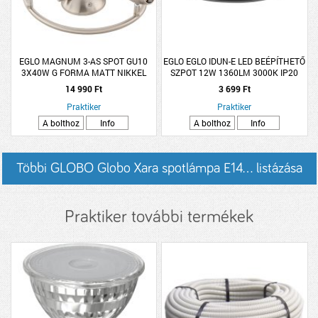
EGLO MAGNUM 3-AS SPOT GU10
EGLO EGLO IDUN-E LED BEÉPÍTHETŐ
3X40W G FORMA MATT NIKKEL
SZPOT 12W 1360LM 3000K IP20
FÉNYFORRÁS NÉLKÜL (CSAK
16,6CM FEKETE
14 990 Ft
3 699 Ft
ENTAK/LED)
Praktiker
Praktiker
A bolthoz
Info
A bolthoz
Info
Többi GLOBO Globo Xara spotlámpa E14... listázása
Praktiker további termékek