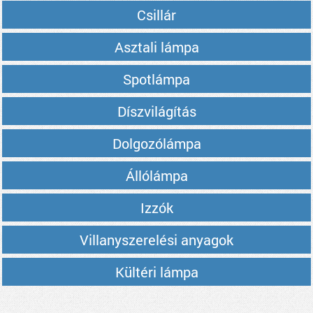
Csillár
Asztali lámpa
Spotlámpa
Díszvilágítás
Dolgozólámpa
Állólámpa
Izzók
Villanyszerelési anyagok
Kültéri lámpa