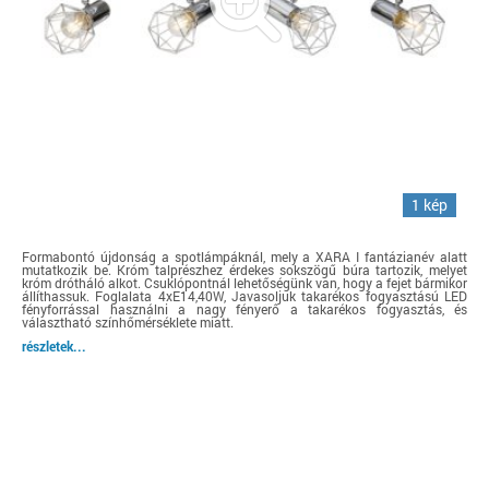
1 kép
Formabontó újdonság a spotlámpáknál, mely a XARA I fantázianév alatt
mutatkozik be. Króm talprészhez érdekes sokszögű búra tartozik, melyet
króm drótháló alkot. Csuklópontnál lehetőségünk van, hogy a fejet bármikor
állíthassuk. Foglalata 4xE14,40W, Javasoljuk takarékos fogyasztású LED
fényforrással használni a nagy fényerő a takarékos fogyasztás, és
választható színhőmérséklete miatt.
részletek...