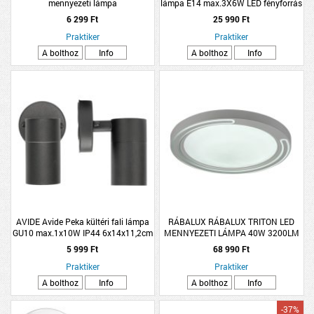
mennyezeti lámpa
lámpa E14 max.3X6W LED fényforrás
nélküli IP20 fém arany színű
6 299 Ft
25 990 Ft
Praktiker
Praktiker
A bolthoz
Info
A bolthoz
Info
AVIDE Avide Peka kültéri fali lámpa
RÁBALUX RÁBALUX TRITON LED
GU10 max.1x10W IP44 6x14x11,2cm
MENNYEZETI LÁMPA 40W 3200LM
fekete
2700-6500K IP20 51CM FEHÉR
5 999 Ft
68 990 Ft
Praktiker
Praktiker
A bolthoz
Info
A bolthoz
Info
-37%