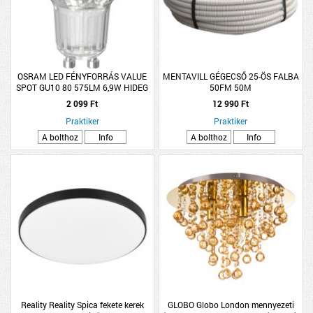
OSRAM LED FÉNYFORRÁS VALUE
MENTAVILL GÉGECSŐ 25-ÖS FALBA
SPOT GU10 80 575LM 6,9W HIDEG
50FM 50M
120° ÜVEG
2 099 Ft
12 990 Ft
Praktiker
Praktiker
A bolthoz
Info
A bolthoz
Info
Reality Reality Spica fekete kerek
GLOBO Globo London mennyezeti