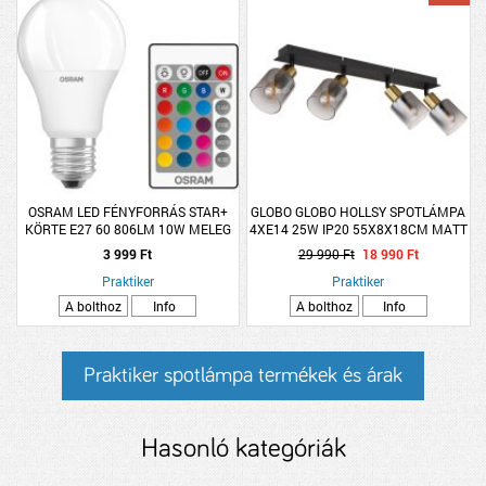
OSRAM LED FÉNYFORRÁS STAR+
GLOBO GLOBO HOLLSY SPOTLÁMPA
KÖRTE E27 60 806LM 10W MELEG
4XE14 25W IP20 55X8X18CM MATT
MATT TÁVIRÁNYÍTÓS
FEKETE-ARANY, FÜSTSZÍNŰ BÚRA
3 999 Ft
29 990 Ft
18 990 Ft
Praktiker
Praktiker
A bolthoz
Info
A bolthoz
Info
Praktiker spotlámpa termékek és árak
Hasonló kategóriák