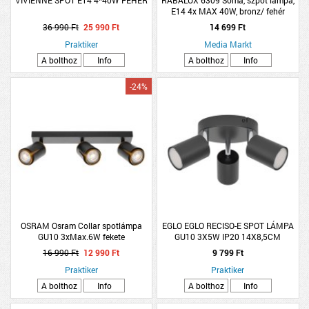
E14 4x MAX 40W, bronz/ fehér
36 990 Ft
25 990 Ft
14 699 Ft
Praktiker
Media Markt
A bolthoz
Info
A bolthoz
Info
-24%
OSRAM Osram Collar spotlámpa
EGLO EGLO RECISO-E SPOT LÁMPA
GU10 3xMax.6W fekete
GU10 3X5W IP20 14X8,5CM
FEKETE-KRÓM
16 990 Ft
12 990 Ft
9 799 Ft
Praktiker
Praktiker
A bolthoz
Info
A bolthoz
Info