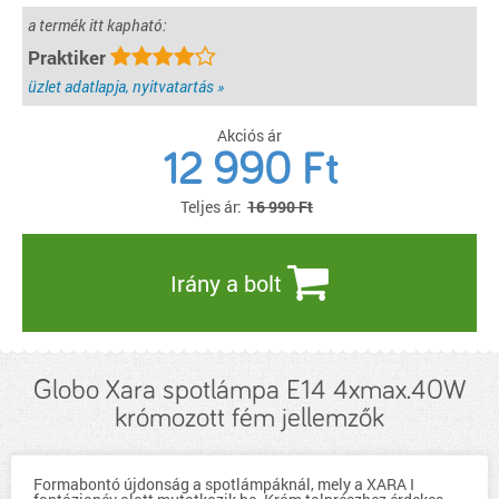
a termék itt kapható:
Praktiker
üzlet adatlapja, nyitvatartás »
Akciós ár
12 990
Ft
Teljes ár:
16 990 Ft
Irány a bolt
Globo Xara spotlámpa E14 4xmax.40W
krómozott fém jellemzők
Formabontó újdonság a spotlámpáknál, mely a XARA I