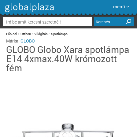
menü
Keresés
Főoldal
Otthon
Világítás
Spotlámpa
Márka:
GLOBO
GLOBO
Globo Xara spotlámpa
E14 4xmax.40W krómozott
fém