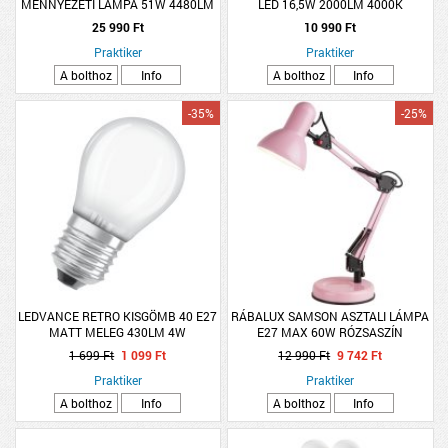
MENNYEZETI LÁMPA 51W 4480LM
LED 16,5W 2000LM 4000K
3000-6000K IP20 RF
ÁTMÉRŐ:21,6CM FEHÉR
25 990 Ft
10 990 Ft
TÁVIR.40X20CM
Praktiker
Praktiker
A bolthoz
Info
A bolthoz
Info
-35%
-25%
LEDVANCE RETRO KISGÖMB 40 E27
RÁBALUX SAMSON ASZTALI LÁMPA
MATT MELEG 430LM 4W
E27 MAX 60W RÓZSASZÍN
1 699 Ft
1 099 Ft
12 990 Ft
9 742 Ft
Praktiker
Praktiker
A bolthoz
Info
A bolthoz
Info