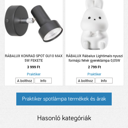
RÁBALUX KONRAD SPOT GU10 MAX
RÁBALUX Rábalux Lightimals nyuszi
5W FEKETE
formájú fehér gyereklámpa 0,05W
3 999 Ft
2 799 Ft
Praktiker
Praktiker
A bolthoz
Info
A bolthoz
Info
Praktiker spotlámpa termékek és árak
Hasonló kategóriák