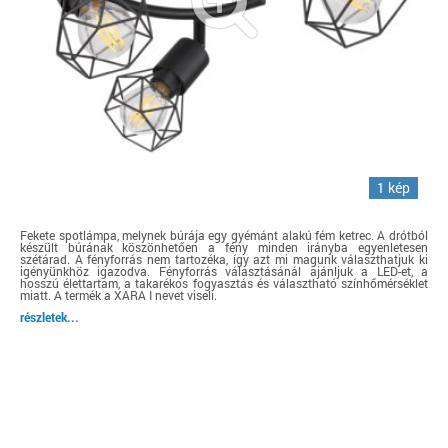
1 kép
Fekete spotlámpa, melynek búrája egy gyémánt alakú fém ketrec. A drótból
készült búrának köszönhetően a fény minden irányba egyenletesen
szétárad. A fényforrás nem tartozéka, így azt mi magunk választhatjuk ki
igényünkhöz igazodva. Fényforrás választásánál ajánljuk a LED-et, a
hosszú élettartam, a takarékos fogyasztás és választható színhőmérséklet
miatt. A termék a XARA I nevet viseli.
részletek...