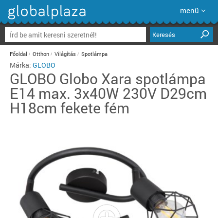
menü
Keresés
Főoldal
Otthon
Világítás
Spotlámpa
Márka:
GLOBO
GLOBO
Globo Xara spotlámpa
E14 max. 3x40W 230V D29cm
H18cm fekete fém