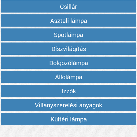
Csillár
Asztali lámpa
Spotlámpa
Díszvilágítás
Dolgozólámpa
Állólámpa
Izzók
Villanyszerelési anyagok
Kültéri lámpa