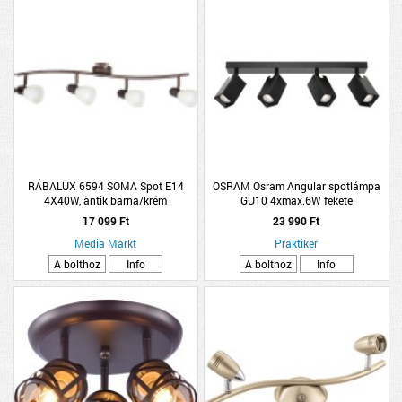
RÁBALUX 6594 SOMA Spot E14
OSRAM Osram Angular spotlámpa
4X40W, antik barna/krém
GU10 4xmax.6W fekete
17 099 Ft
23 990 Ft
Media Markt
Praktiker
A bolthoz
Info
A bolthoz
Info