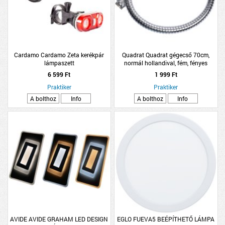
Cardamo Cardamo Zeta kerékpár
Quadrat Quadrat gégecső 70cm,
lámpaszett
normál hollandival, fém, fényes
6 599 Ft
1 999 Ft
Praktiker
Praktiker
A bolthoz
Info
A bolthoz
Info
AVIDE AVIDE GRAHAM LED DESIGN
EGLO FUEVA5 BEÉPÍTHETŐ LÁMPA