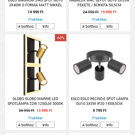
3X40W G FORMA MATT NIKKEL
FEKETE / BÜKKFA 50,5CM
FÉNYFORRÁS NÉLKÜL (CSAK
14 990 Ft
24 990 Ft
19 990 Ft
ENTAK/LED)
Praktiker
Praktiker
A bolthoz
Info
A bolthoz
Info
-60%
GLOBO GLOBO MARRIE LED
EGLO EGLO RECISO-E SPOT LÁMPA
SPOTLÁMPA 22W 1250LM 3000K
GU10 3X5W IP20 14X8,5CM
+2XGU10 5W IP20 44X22CM MATT
FEKETE-KRÓM
34 990 Ft
13 996 Ft
9 799 Ft
FEKETE, SÁRGARÉZ SZÍN
Praktiker
Praktiker
A bolthoz
Info
A bolthoz
Info