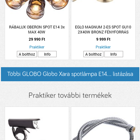
RÁBALUX OBERON SPOT E14 3x
EGLO MAGNUM 2-ES SPOT GU10
MAX 40W
2X40W BRONZ FÉNYFORRÁS
NÉLKÜL (CSAK ENTAK/LED)
29 990 Ft
9 999 Ft
Praktiker
Praktiker
A bolthoz
Info
A bolthoz
Info
Többi GLOBO Globo Xara spotlámpa E14... listázása
Praktiker további termékek