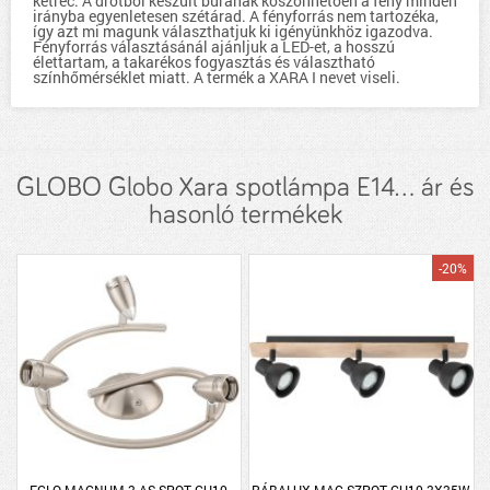
ketrec. A drótból készült búrának köszönhetően a fény minden
irányba egyenletesen szétárad. A fényforrás nem tartozéka,
így azt mi magunk választhatjuk ki igényünkhöz igazodva.
Fényforrás választásánál ajánljuk a LED-et, a hosszú
élettartam, a takarékos fogyasztás és választható
színhőmérséklet miatt. A termék a XARA I nevet viseli.
GLOBO Globo Xara spotlámpa E14... ár és
hasonló termékek
-20%
EGLO MAGNUM 3-AS SPOT GU10
RÁBALUX MAC SZPOT GU10 3X35W