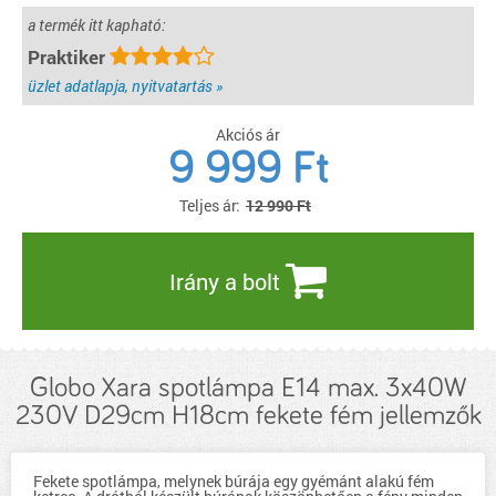
a termék itt kapható:
Praktiker
üzlet adatlapja, nyitvatartás »
Akciós ár
9 999
Ft
Teljes ár:
12 990 Ft
Irány a bolt
Globo Xara spotlámpa E14 max. 3x40W
230V D29cm H18cm fekete fém jellemzők
Fekete spotlámpa, melynek búrája egy gyémánt alakú fém