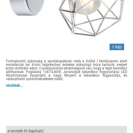
1 kép
Formabontó újdonság a spotlámpáknál, mely a XARA I fantázianév alatt
mutatkozik be. Króm talprészhez érdekes sokszögű búra tartozik, melyet
króm drótháló alkot. Csuklópontnál lehetőségünk van, hogy a fejet bármikor
állíthassuk. Foglalata 1xE14,40W, Javasoljuk takarékos fogyasztású LED
fényforrással használni a nagy fényerő a takarékos fogyasztás, és
választható színhőmérséklete miatt.
részletek...
a termék itt kapható: