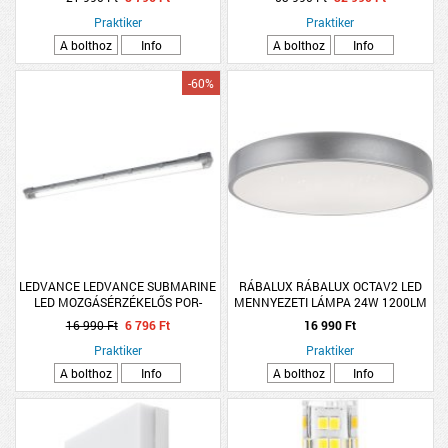
NATÚR
Praktiker
Praktiker
A bolthoz
Info
A bolthoz
Info
-60%
LEDVANCE LEDVANCE SUBMARINE
RÁBALUX RÁBALUX OCTAV2 LED
LED MOZGÁSÉRZÉKELŐS POR-
MENNYEZETI LÁMPA 24W 1200LM
PÁRAMENTES LÁMPATEST,16W
4000K IP20 40CM EZÜST
16 990 Ft
6 796 Ft
16 990 Ft
120CM 4000K
Praktiker
Praktiker
A bolthoz
Info
A bolthoz
Info