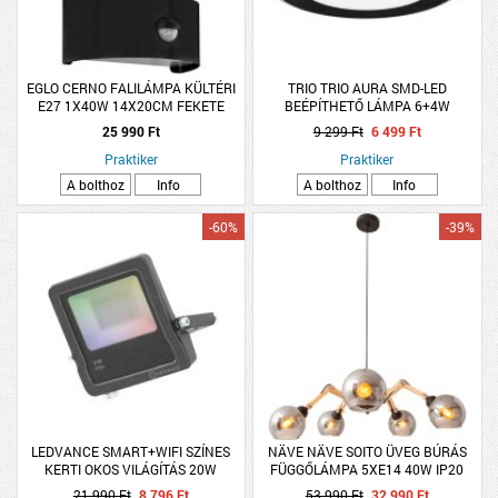
EGLO CERNO FALILÁMPA KÜLTÉRI
TRIO TRIO AURA SMD-LED
E27 1X40W 14X20CM FEKETE
BEÉPÍTHETŐ LÁMPA 6+4W
620+420LM 3000K IP20 3,8X14,8CM
25 990 Ft
9 299 Ft
6 499 Ft
MATT FEKETE
Praktiker
Praktiker
A bolthoz
Info
A bolthoz
Info
-60%
-39%
LEDVANCE SMART+WIFI SZÍNES
NÄVE NÄVE SOITO ÜVEG BÚRÁS
KERTI OKOS VILÁGÍTÁS 20W
FÜGGŐLÁMPA 5XE14 40W IP20
ÁLLÍTHATÓ 130X80CM FEKETE-
21 990 Ft
8 796 Ft
53 990 Ft
32 990 Ft