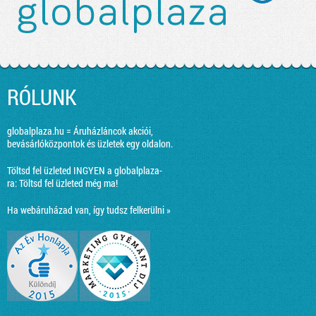
RÓLUNK
globalplaza.hu = Áruházláncok akciói,
bevásárlóközpontok és üzletek egy oldalon.
Töltsd fel üzleted INGYEN a globalplaza-
ra:
Töltsd fel üzleted még ma!
Ha webáruházad van, így tudsz felkerülni »