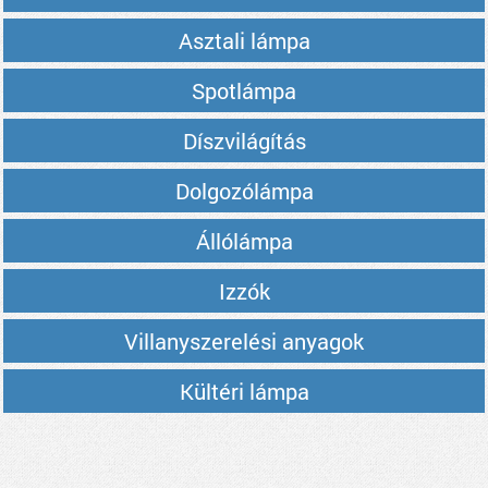
Asztali lámpa
Spotlámpa
Díszvilágítás
Dolgozólámpa
Állólámpa
Izzók
Villanyszerelési anyagok
Kültéri lámpa