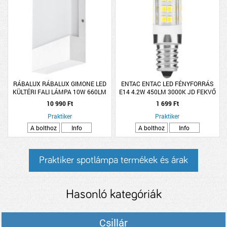
RÁBALUX RÁBALUX GIMONE LED
ENTAC ENTAC LED FÉNYFORRÁS
KÜLTÉRI FALI LÁMPA 10W 660LM
E14 4.2W 450LM 3000K JD FEKVŐ
4000K IP44 20X16CM FEHÉR
WW
10 990 Ft
1 699 Ft
Praktiker
Praktiker
A bolthoz
Info
A bolthoz
Info
Praktiker spotlámpa termékek és árak
Hasonló kategóriák
Csillár