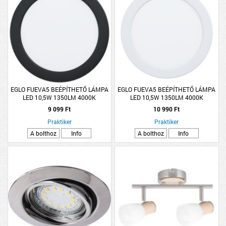
EGLO FUEVA5 BEÉPÍTHETŐ LÁMPA
EGLO FUEVA5 BEÉPÍTHETŐ LÁMPA
LED 10,5W 1350LM 4000K
LED 10,5W 1350LM 4000K
ÁTMÉRŐ:16,6CM FEKETE
ÁTMÉRŐ:16,6CM IP44 FEHÉR
9 099 Ft
10 990 Ft
Praktiker
Praktiker
A bolthoz
Info
A bolthoz
Info