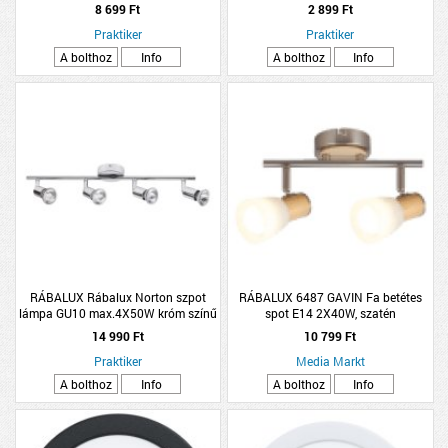
1XE14 40W
11,7CM FEHÉR
8 699 Ft
2 899 Ft
Praktiker
Praktiker
A bolthoz
Info
A bolthoz
Info
RÁBALUX Rábalux Norton szpot
RÁBALUX 6487 GAVIN Fa betétes
lámpa GU10 max.4X50W króm színű
spot E14 2X40W, szatén
króm/bükkfa
14 990 Ft
10 799 Ft
Praktiker
Media Markt
A bolthoz
Info
A bolthoz
Info