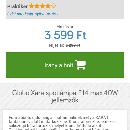
Praktiker
üzlet adatlapja, nyitvatartás »
Akciós ár
3 599
Ft
Teljes ár:
5 299 Ft
Irány a bolt
Globo Xara spotlámpa E14 max.40W
jellemzők
Formabontó újdonság a spotlámpáknál, mely a XARA I
fantázianév alatt mutatkozik be. Króm talprészhez érdekes
sokszögű búra tartozik, melyet króm drótháló alkot.
Csuklópontnál lehetőségünk van, hogy a fejet bármikor