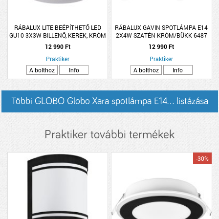
RÁBALUX LITE BEÉPÍTHETŐ LED
RÁBALUX GAVIN SPOTLÁMPA E14
GU10 3X3W BILLENŐ, KEREK, KRÓM
2X4W SZATÉN KRÓM/BÜKK 6487
12 990 Ft
12 990 Ft
Praktiker
Praktiker
A bolthoz
Info
A bolthoz
Info
Többi GLOBO Globo Xara spotlámpa E14... listázása
Praktiker további termékek
-30%