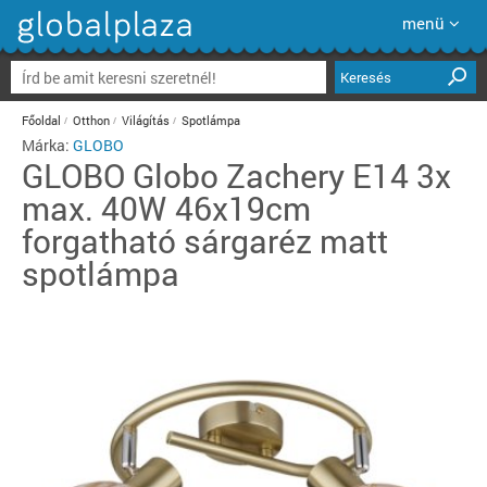
menü
Keresés
Főoldal
Otthon
Világítás
Spotlámpa
Márka:
GLOBO
GLOBO
Globo Zachery E14 3x
max. 40W 46x19cm
forgatható sárgaréz matt
spotlámpa