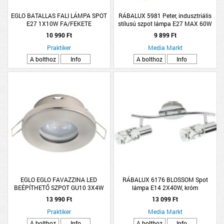
EGLO BATALLAS FALI LÁMPA SPOT
RÁBALUX 5981 Peter, indusztriális
E27 1X10W FA/FEKETE
stílusú szpot lámpa E27 MAX 60W
antik bronz
10 990 Ft
9 899 Ft
Praktiker
Media Markt
A bolthoz
Info
A bolthoz
Info
EGLO EGLO FAVAZZINA LED
RÁBALUX 6176 BLOSSOM Spot
BEÉPÍTHETŐ SZPOT GU10 3X4W
lámpa E14 2X40W, króm
3X400LM 2700K IP44 8,5CM NIKKEL
13 990 Ft
13 099 Ft
Praktiker
Media Markt
A bolthoz
Info
A bolthoz
Info