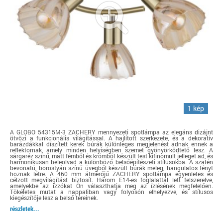
1 kép
A GLOBO 54315M-3 ZACHERY mennyezeti spotlámpa az elegáns dizájnt
ötvözi a funkcionális világítással. A hajlított szerkezete, és a dekoratív
barázdákkal díszített kerek búrák különleges megjelenést adnak ennek a
reflektornak, amely minden helyiségben szemet gyönyörködtető lesz. A
sárgaréz színű, matt fémből és krómból készült test kifinomult jelleget ad, és
harmonikusan beleolvad a különböző belsőépítészeti stílusokba. A szatén
bevonatú, borostyán színű üvegből készült búrák meleg, hangulatos fényt
hoznak létre. A 460 mm átmérőjű ZACHERY spotlámpa egyenletes és
célzott megvilágítást biztosít. Három E14-es foglalattal lett felszerelve,
amelyekbe az izzókat Ön választhatja meg az ízlésének megfelelően.
Tökéletes mutat a nappaliban vagy folyosón elhelyezve, és stílusos
kiegészítője lesz a belső tereinek.
részletek...