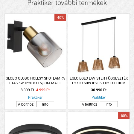
Praktiker további termékek
-40%
GLOBO GLOBO HOLLSY SPOTLÁMPA
EGLO EGLO LAVISTER FÜGGESZTÉK
E14 25W IP20 8X15,8CM MATT
E27 3X60W IP20 91X21X110CM
FEKETE-ARANY, FÜSTSZÍNŰ
FEKETE/NATÚR
8 399 Ft
4 999 Ft
36 990 Ft
ÜVEGBÚRA
Praktiker
Praktiker
A bolthoz
Info
A bolthoz
Info
-60%