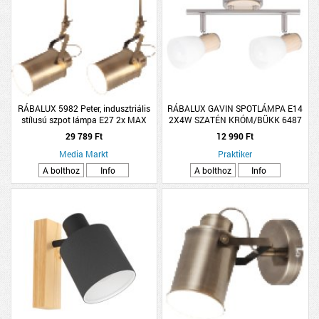
RÁBALUX 5982 Peter, indusztriális
RÁBALUX GAVIN SPOTLÁMPA E14
stílusú szpot lámpa E27 2x MAX
2X4W SZATÉN KRÓM/BÜKK 6487
60W antik bronz
29 789 Ft
12 990 Ft
Media Markt
Praktiker
A bolthoz
Info
A bolthoz
Info