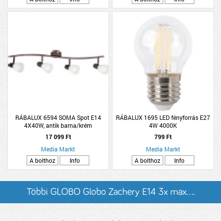
RÁBALUX 6594 SOMA Spot E14
RÁBALUX 1695 LED fényforrás E27
4X40W, antik barna/krém
4W 4000K
17 099 Ft
799 Ft
Media Markt
Media Markt
A bolthoz
Info
A bolthoz
Info
Többi GLOBO Globo Zachery E14 3x max....
listázása