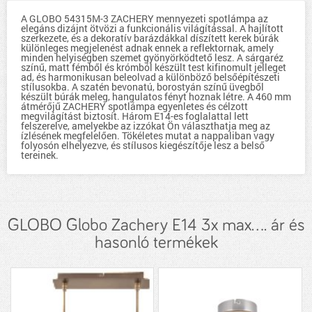
A GLOBO 54315M-3 ZACHERY mennyezeti spotlámpa az
elegáns dizájnt ötvözi a funkcionális világítással. A hajlított
szerkezete, és a dekoratív barázdákkal díszített kerek búrák
különleges megjelenést adnak ennek a reflektornak, amely
minden helyiségben szemet gyönyörködtető lesz. A sárgaréz
színű, matt fémből és krómból készült test kifinomult jelleget
ad, és harmonikusan beleolvad a különböző belsőépítészeti
stílusokba. A szatén bevonatú, borostyán színű üvegből
készült búrák meleg, hangulatos fényt hoznak létre. A 460 mm
átmérőjű ZACHERY spotlámpa egyenletes és célzott
megvilágítást biztosít. Három E14-es foglalattal lett
felszerelve, amelyekbe az izzókat Ön választhatja meg az
ízlésének megfelelően. Tökéletes mutat a nappaliban vagy
folyosón elhelyezve, és stílusos kiegészítője lesz a belső
tereinek.
GLOBO Globo Zachery E14 3x max.... ár és
hasonló termékek