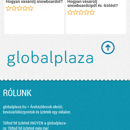
Hogyan vásárolj snowboardot?
Hogyan vásárolj
snowboardcipőt és -kötést?
RÓLUNK
globalplaza.hu = Áruházláncok akciói,
bevásárlóközpontok és üzletek egy oldalon.
Töltsd fel üzleted INGYEN a globalplaza-
ra:
Töltsd fel üzleted még ma!