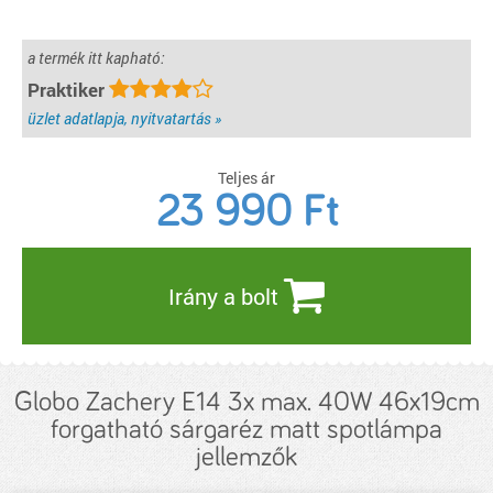
a termék itt kapható:
Praktiker
üzlet adatlapja, nyitvatartás »
Teljes ár
23 990
Ft
Irány a bolt
Globo Zachery E14 3x max. 40W 46x19cm
forgatható sárgaréz matt spotlámpa
jellemzők