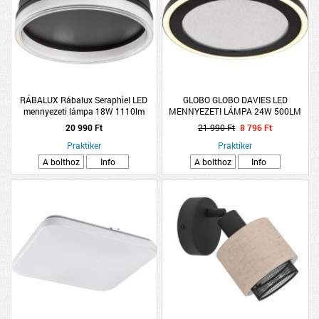
RÁBALUX Rábalux Seraphiel LED
GLOBO GLOBO DAVIES LED
mennyezeti lámpa 18W 1110lm
MENNYEZETI LÁMPA 24W 500LM
3000-6500K IP20 D33cm
4000K IP20 34CM MATT FEKETE
20 990 Ft
21 990 Ft
8 796 Ft
fekete/fehér
Praktiker
Praktiker
A bolthoz
Info
A bolthoz
Info