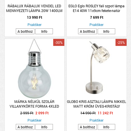
RÁBALUX RÁBALUX VENDEL LED
EGLO Eglo ROSLEY fali szpot lámpa
MENNYEZETI LÁMPA 20W 1400LM
E14 40W 11x9cm fekete-natúr
4000K IP20 MOZGÁSÉRZÉKELŐS
13 990 Ft
7 699 Ft
32,5CM FEHÉR
Praktiker
Praktiker
A bolthoz
Info
A bolthoz
Info
-30%
-25%
MÁRKA NÉLKÜL SZOLÁR
GLOBO KRIS ASZTALI LÁMPA NIKKEL
VILLANYKÖRTE FORMA 4XLED
MATT KRÓM ÜVEG-KRISTÁLY
MELEGFEHÉR 10X16CM ÜVEG-FÉM
217X120X280 1XE14 40W
2 999 Ft
2 099 Ft
14 990 Ft
11 242 Ft
AKASZTÓ KÉTFÉLE MODELL
Praktiker
Praktiker
A bolthoz
Info
A bolthoz
Info