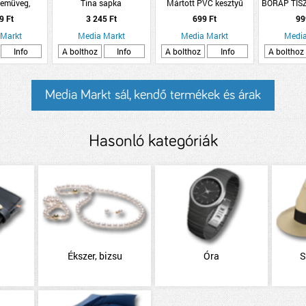
zemüveg,
Tina sapka
Mártott PVC kesztyű
BŐRÁP TISZ
ete/piros, 3
9 Ft
3 245 Ft
699 Ft
99
pt
 Markt
Media Markt
Media Markt
Media
Info
A bolthoz
Info
A bolthoz
Info
A bolthoz
Media Markt sál, kendő termékek és árak
Hasonló kategóriák
Ékszer, bizsu
Óra
S