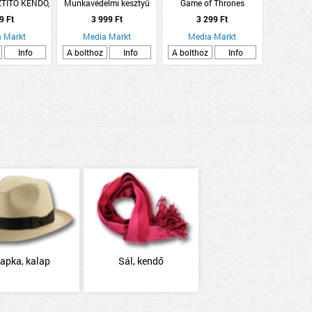
TÍTÓ KENDŐ,
Munkavédelmi kesztyű
Game of Thrones
20
tépőzáras XL
pénztárca
9 Ft
3 999 Ft
3 299 Ft
(Kiegészítők/Relikviák)
 Markt
Media Markt
Media Markt
Info
A bolthoz
Info
A bolthoz
Info
apka, kalap
Sál, kendő