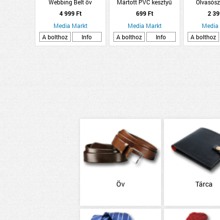
Webbing Belt öv
Mártott PVC kesztyű
Olvasós
(Kiegészítők/Relikviák)
műanyag, fek
4 999 Ft
699 Ft
2 39
d
Media Markt
Media Markt
Media
A bolthoz
Info
A bolthoz
Info
A bolthoz
Öv
Tárca