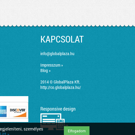
KAPCSOLAT
info@globalplaza.hu
Impresszum »
Blog »
2014 © GlobalPlaza Kft.
http://co.globalplaza.hu/
Responsive design
egjeleníteni, személyes
Elfogadom
itt »