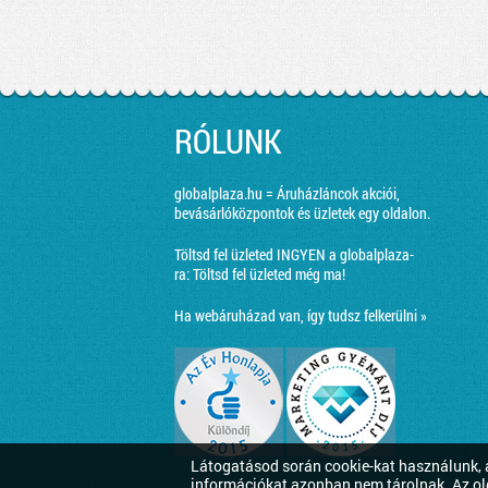
RÓLUNK
globalplaza.hu = Áruházláncok akciói,
bevásárlóközpontok és üzletek egy oldalon.
Töltsd fel üzleted INGYEN a globalplaza-
ra:
Töltsd fel üzleted még ma!
Ha webáruházad van, így tudsz felkerülni »
Látogatásod során cookie-kat használunk, a
információkat azonban nem tárolnak. Az ol