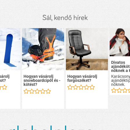
Sál, kendő hírek
Divatos
ajándéköt
nőknek a
Karácsony
árolj
Hogyan vásárolj
Hogyan vásárolj
ajándékti
ot?
snowboardcipőt és -
forgószéket?
nőknek.
kötést?