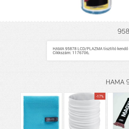
958
HAMA 95878 LCD/PLAZMA tisztító kendő + sp
Cikkszám: 1176706,
HAMA 95
-17%