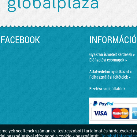
FACEBOOK
INFORMÁCIÓ
Gyakran ismételt kérdések »
Előfizetési csomagok »
Adatvédelmi nyilatkozat »
Felhasználási feltételek »
Fizetési szolgáltatónk:
melyek segítenek számunkra testreszabott tartalmat és hirdetéseket m
dal használatával elfogadod a cookie-k használatát.
További információ 