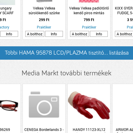
Hungary
Velkea Velkea
Velkea Velkea padlótörlő
KIXX GYER
Y SCARF
súrolókendő szürke
kendő piros mintás
FUDGE, 5
ZÖLD, NY
9 Ft
299 Ft
799 Ft
3 5
TE
actory
Praktiker
Praktiker
Pra
Info
A bolthoz
Info
A bolthoz
Info
A bolthoz
Többi HAMA 95878 LCD/PLAZMA tisztító... listázása
Media Markt további termékek
96269
CENEGA Borderlands 3 -
HANDY 11123-XL12
ARMOR AL