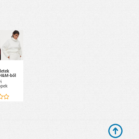
letek
 H&M-ből
i
ppek