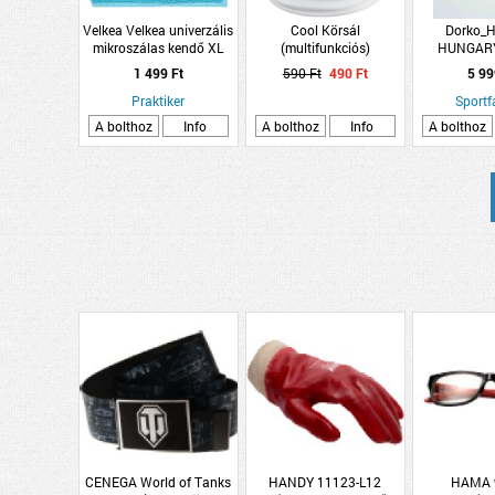
Velkea Velkea univerzális
Cool Körsál
Dorko_
mikroszálas kendő XL
(multifunkciós)
HUNGAR
4db/cs
1 499 Ft
590 Ft
490 Ft
5 99
Praktiker
Sportf
A bolthoz
Info
A bolthoz
Info
A bolthoz
CENEGA World of Tanks
HANDY 11123-L12
HAMA 