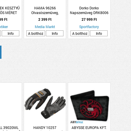
EK KESZTYŰ
HAMA 96266
Dorko Dorko
-ÖS MÉRET
Olvasószemüveg,
Napszemüveg DRK8006
LON, LATEX
műanyag, fekete/piros, 1,5
C3
99 Ft
2 399 Ft
27 999 Ft
NYÉR
dpt
ktiker
Media Markt
Sportfactory
Info
A bolthoz
Info
A bolthoz
Info
L 39020ML
HANDY 10257
ABYSSE EUROPA KFT.