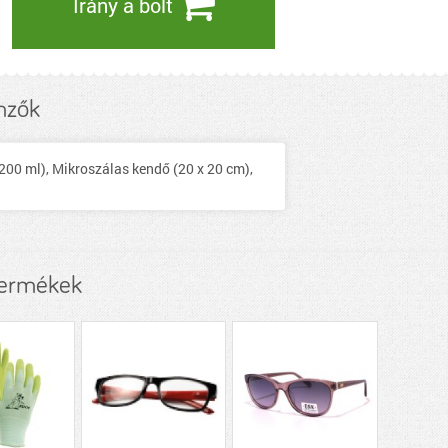
Irány a bolt
mzők
200 ml), Mikroszálas kendő (20 x 20 cm),
termékek