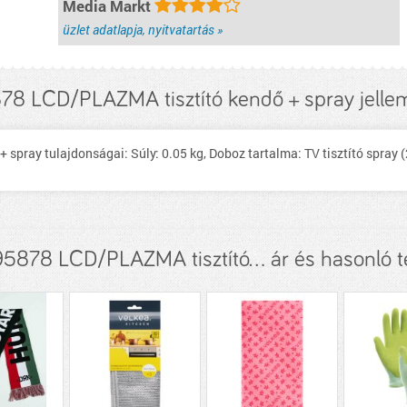
Media Markt
üzlet adatlapja, nyitvatartás »
78 LCD/PLAZMA tisztító kendő + spray jelle
ray tulajdonságai: Súly: 0.05 kg, Doboz tartalma: TV tisztí­tó spray (
878 LCD/PLAZMA tisztító... ár és hasonló 