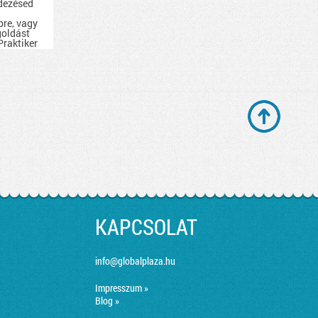
dezésed
bre, vagy
goldást
 Praktiker
ában
megtalálod
s
.
KAPCSOLAT
info@globalplaza.hu
Impresszum »
Blog »