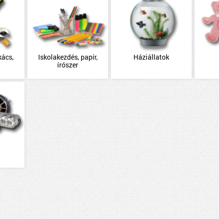
kács,
Iskolakezdés, papír,
Háziállatok
írószer