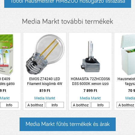
Többi Hausmeister HM8200 hősugárzó listázása
Media Markt további termékek
O E409
EMOS Z74240 LED
HOMASITA 72ZHCD3S6
Hausmeist
dés gátló
Filament kisgömb 4W
D3S 6000K xenon izzó
fagys
adék
E27, meleg fehér
12V 35W
9 Ft
819 Ft
7 899 Ft
70 9
 Markt
Media Markt
Media Markt
Media
Info
A bolthoz
Info
A bolthoz
Info
A bolthoz
Media Markt fűtés termékek és árak