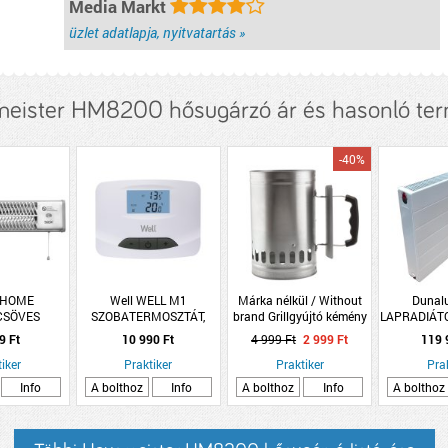
Media Markt
üzlet adatlapja, nyitvatartás »
eister HM8200 hősugárzó ár és hasonló te
-40%
 HOME
Well WELL M1
Márka nélkül / Without
Dunalu
CSÖVES
SZOBATERMOSZTÁT,
brand Grillgyújtó kémény
LAPRADIÁT
1200W IPX4
DIGITÁLIS, VEZETÉKES
26,5x17x28cm
9 Ft
10 990 Ft
4 999 Ft
2 999 Ft
119 
iker
Praktiker
Praktiker
Pra
Info
A bolthoz
Info
A bolthoz
Info
A bolthoz