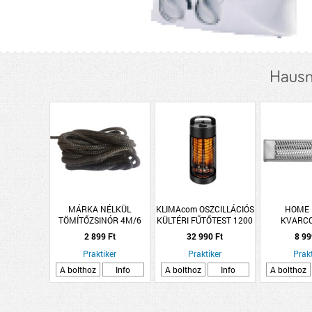
Hausm
MÁRKA NÉLKÜL
KLIMAcom OSZCILLÁCIÓS
HOME
TÖMÍTŐZSINÓR 4M/6
KÜLTÉRI FŰTŐTEST 1200
KVARC
MM FEKETE KEMÉNY
W 2 FOKOZAT
FŰTŐTEST 
2 899 Ft
32 990 Ft
8 99
Praktiker
Praktiker
Prakt
A bolthoz
Info
A bolthoz
Info
A bolthoz