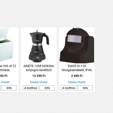
er HM 4172
ARIETE 1358 MOKINA
EMOS G1125
ztóláda
kotyogós kávéfőző
Mozgásérzékelő, IP44,
fekete
93 Ft
13 299 Ft
2 499 Ft
 Markt
Media Markt
Media Markt
Info
A bolthoz
Info
A bolthoz
Info