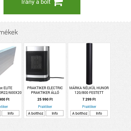
Irány a bolt
rmékek
x ELITE
PRAKTIKER ELECTRIC
MÁRKA NÉLKÜL HUNOR
OR22/600X2000
PRAKTIKER ÁLLÓ
120/800 FESTETT
HŐSUGÁRZÓ 1500W
FÜSTCSŐ FEKETE ACÉL
900 Ft
25 990 Ft
7 299 Ft
TÁVIRÁNYÍTÓVAL
0,5MM
ktiker
Praktiker
Praktiker
Info
A bolthoz
Info
A bolthoz
Info