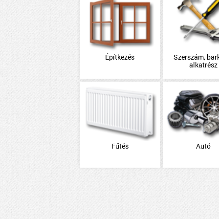
Építkezés
Szerszám, bar
alkatrész
Fűtés
Autó