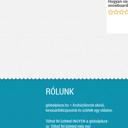
Hogyan vás
snowboard
RÓLUNK
globalplaza.hu = Áruházláncok akciói,
bevásárlóközpontok és üzletek egy oldalon.
Töltsd fel üzleted INGYEN a globalplaza-
ra:
Töltsd fel üzleted még ma!