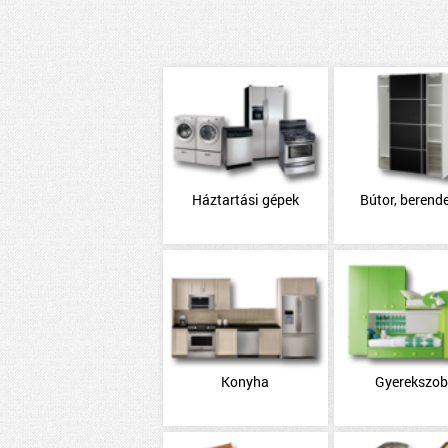
Háztartási gépek
Bútor, berend
Konyha
Gyerekszo