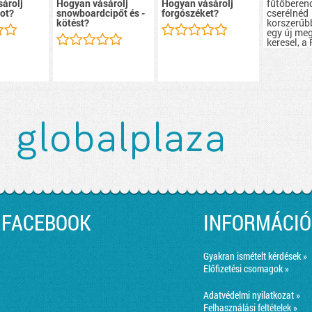
fűtőberen
árolj
Hogyan vásárolj
Hogyan vásárolj
cserélnéd
ot?
snowboardcipőt és -
forgószéket?
korszerűb
kötést?
egy új me
keresel, a
webshopj
biztosan 
a tökélete
fűtőtestet
FACEBOOK
INFORMÁCIÓ
Gyakran ismételt kérdések »
Előfizetési csomagok »
Adatvédelmi nyilatkozat »
Felhasználási feltételek »