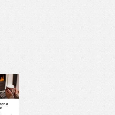
zon a
el
i