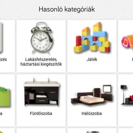
Hasonló kategóriák
ezés
Lakásfelszerelés,
Játék
háztartási kiegészítők
ba
Fürdőszoba
Hálószoba