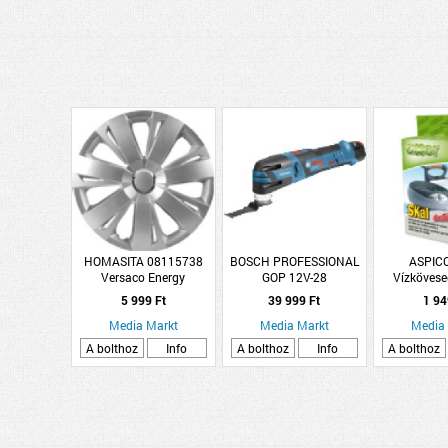
HOMASITA 08115738
BOSCH PROFESSIONAL
ASPIC
Versaco Energy
GOP 12V-28
Vízkövese
dísztárcsa szett, 14""-os
Multifunkciós szerszám -
foly
5 999 Ft
39 999 Ft
1 94
méretben, ezüst, 4 db
06018B5001
Media Markt
Media Markt
Media
A bolthoz
Info
A bolthoz
Info
A bolthoz