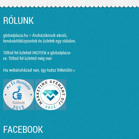
RÓLUNK
globalplaza.hu = Áruházláncok akciói,
bevásárlóközpontok és üzletek egy oldalon.
Töltsd fel üzleted INGYEN a globalplaza-
ra:
Töltsd fel üzleted még ma!
Ha webáruházad van, így tudsz felkerülni »
FACEBOOK