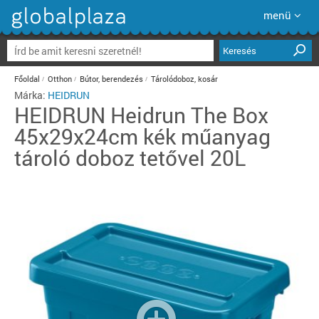
menü
Keresés
Főoldal
Otthon
Bútor, berendezés
Tárolódoboz, kosár
Márka:
HEIDRUN
HEIDRUN
Heidrun The Box
45x29x24cm kék műanyag
tároló doboz tetővel 20L