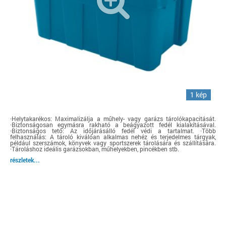
1 kép
·Helytakarékos: Maximalizálja a műhely- vagy garázs tárolókapacitását.
·Biztonságosan egymásra rakható a beágyazott fedél kialakításával.
·Biztonságos tető: Az időjárásálló fedél védi a tartalmat. ·Több
felhasználás: A tároló kiválóan alkalmas nehéz és terjedelmes tárgyak,
például szerszámok, könyvek vagy sportszerek tárolására és szállítására.
·Tároláshoz ideális garázsokban, műhelyekben, pincékben stb.
részletek...