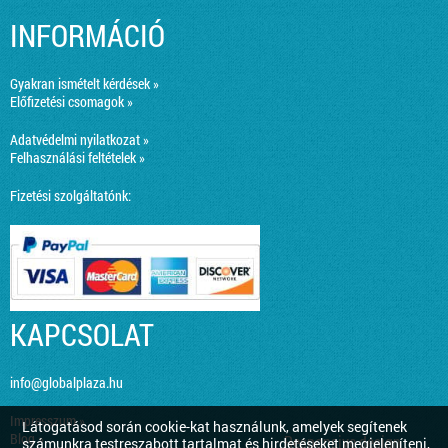
INFORMÁCIÓ
Gyakran ismételt kérdések »
Előfizetési csomagok »
Adatvédelmi nyilatkozat »
Felhasználási feltételek »
Fizetési szolgáltatónk:
KAPCSOLAT
info@globalplaza.hu
Impresszum »
Látogatásod során cookie-kat használunk, amelyek segítenek
Blog »
Responsive design
számunkra testreszabott tartalmat és hirdetéseket megjeleníteni,