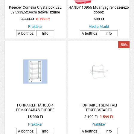
Keeeper Cornelia Crystalbox 52L
HANDY 10955 Műanyag rendszerező
59,5x39,5x34cm tetővel szürke
doboz
9 399 Ft
6 199 Ft
699 Ft
Praktiker
Media Markt
A bolthoz
Info
A bolthoz
Info
-50%
FORRAIKER TÁROLÓ 4
FORRAIKER SLIM FALI
FÉMKOSARAS EUROPE
TEKERCSTARTÓ
15 990 Ft
3 199 Ft
1 599 Ft
Praktiker
Praktiker
A bolthoz
Info
A bolthoz
Info