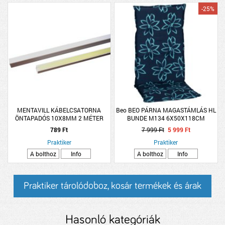
-25%
MENTAVILL KÁBELCSATORNA
Beo BEO PÁRNA MAGASTÁMLÁS HL
ÖNTAPADÓS 10X8MM 2 MÉTER
BUNDE M134 6X50X118CM
789 Ft
7 999 Ft
5 999 Ft
Praktiker
Praktiker
A bolthoz
Info
A bolthoz
Info
Praktiker tárolódoboz, kosár termékek és árak
Hasonló kategóriák