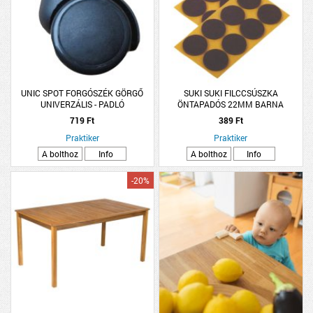
UNIC SPOT FORGÓSZÉK GÖRGŐ
SUKI SUKI FILCCSÚSZKA
UNIVERZÁLIS - PADLÓ
ÖNTAPADÓS 22MM BARNA
16DB/CSOMAG
719 Ft
389 Ft
Praktiker
Praktiker
A bolthoz
Info
A bolthoz
Info
-20%