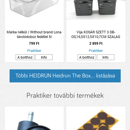
Márka nélkül / Without brand Lona
Vija KOSÁR SZETT 3 DB-
tárolódoboz fedéllel 5l
OS,16,5X12,5X10,7CM SZALAG
10,6x20,2x34,4cm színtelen műanyag
MINTA
799 Ft
2 899 Ft
Praktiker
Praktiker
A bolthoz
Info
A bolthoz
Info
Többi HEIDRUN Heidrun The Box... listázása
Praktiker további termékek