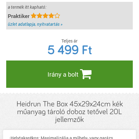
a termék itt kapható:
Praktiker
üzlet adatlapja, nyitvatartás »
Teljes ár
5 499
Ft
Irány a bolt
Heidrun The Box 45x29x24cm kék
műanyag tároló doboz tetővel 20L
jellemzők
·Helytakarékos: Maximalizálja a műhely- vagy garázs