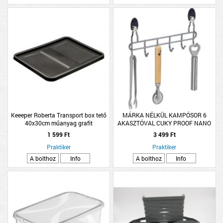
Keeeper Roberta Transport box tető
MÁRKA NÉLKÜL KAMPÓSOR 6
40x30cm műanyag grafit
AKASZTÓVAL CUKY PROOF NANO
BEVONAT,KRÓMOZOTT ACÉL
1 599 Ft
3 499 Ft
30X15X4CM
Praktiker
Praktiker
A bolthoz
Info
A bolthoz
Info