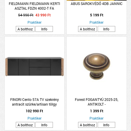
FIELDMANN FIELDMANN KERTI
ABUS SAROKVÉDŐ 4DB JANNIC
ASZTAL FDZN 4002-T FA
150X90X75CM
54 990 Ft
43 990 Ft
5 199 Ft
Praktiker
Praktiker
A bolthoz
Info
A bolthoz
Info
FINORI Cento 57A TV szekrény
Forest FOGANTYÚ 2025-25,
antracit szürke/artisan tölgy
ANTIKOLT -
198x61x34,5cm
102 990 Ft
1 399 Ft
Praktiker
Praktiker
A bolthoz
Info
A bolthoz
Info