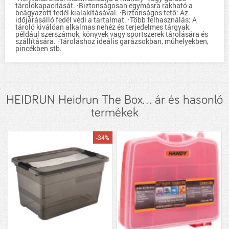
tárolókapacitását. ·Biztonságosan egymásra rakható a
beágyazott fedél kialakításával. ·Biztonságos tető: Az
időjárásálló fedél védi a tartalmat. ·Több felhasználás: A
tároló kiválóan alkalmas nehéz és terjedelmes tárgyak,
például szerszámok, könyvek vagy sportszerek tárolására és
szállítására. ·Tároláshoz ideális garázsokban, műhelyekben,
pincékben stb.
HEIDRUN Heidrun The Box... ár és hasonló
termékek
-34%