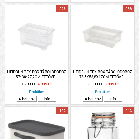
-32%
-36%
HEIDRUN TEX BOX TÁROLÓDOBOZ
HEIDRUN TEX BOX TÁROLÓDOBOZ
57*38*27,2CM TETŐVEL
78,5X58,8X17CM TETŐVEL
7 299 Ft
4 999 Ft
13 990 Ft
8 999 Ft
Praktiker
Praktiker
A bolthoz
Info
A bolthoz
Info
-15%
-54%