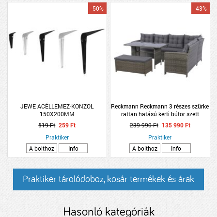
-50%
-43%
JEWE ACÉLLEMEZ-KONZOL
Reckmann Reckmann 3 részes szürke
150X200MM
rattan hatású kerti bútor szett
519 Ft
259 Ft
239 990 Ft
135 990 Ft
Praktiker
Praktiker
A bolthoz
Info
A bolthoz
Info
Praktiker tárolódoboz, kosár termékek és árak
Hasonló kategóriák