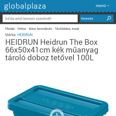
menü
Keresés
Főoldal
Otthon
Bútor, berendezés
Tárolódoboz, kosár
Márka:
HEIDRUN
HEIDRUN
Heidrun The Box
66x50x41cm kék műanyag
tároló doboz tetővel 100L