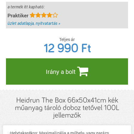
a termék itt kapható:
Praktiker
üzlet adatlapja, nyitvatartás »
Teljes ár
12 990
Ft
Irány a bolt
Heidrun The Box 66x50x41cm kék
műanyag tároló doboz tetővel 100L
jellemzők
·Helytakarékos: Maximalizálja a műhely- vagy garázs