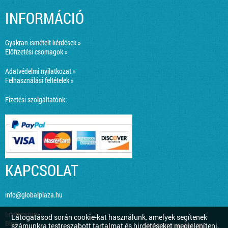
INFORMÁCIÓ
Gyakran ismételt kérdések »
Előfizetési csomagok »
Adatvédelmi nyilatkozat »
Felhasználási feltételek »
Fizetési szolgáltatónk:
KAPCSOLAT
info@globalplaza.hu
Impresszum »
Látogatásod során cookie-kat használunk, amelyek segítenek
Blog »
Responsive design
számunkra testreszabott tartalmat és hirdetéseket megjeleníteni,