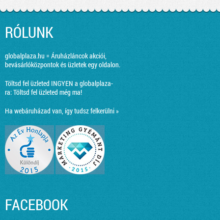
RÓLUNK
globalplaza.hu = Áruházláncok akciói,
bevásárlóközpontok és üzletek egy oldalon.
Töltsd fel üzleted INGYEN a globalplaza-
ra:
Töltsd fel üzleted még ma!
Ha webáruházad van, így tudsz felkerülni »
FACEBOOK