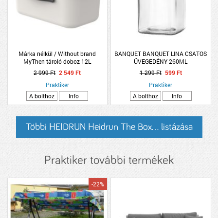
Márka nélkül / Without brand
BANQUET BANQUET LINA CSATOS
MyThen tároló doboz 12L
ÜVEGEDÉNY 260ML
17,7x26,5x39,5cm bézs-fekete
2 999 Ft
2 549 Ft
1 299 Ft
599 Ft
műanyag
Praktiker
Praktiker
A bolthoz
Info
A bolthoz
Info
Többi HEIDRUN Heidrun The Box... listázása
Praktiker további termékek
-22%