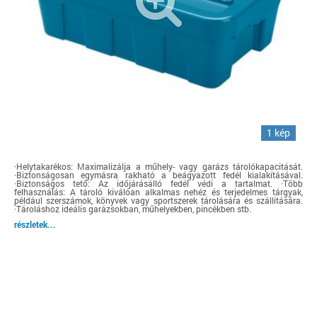
1 kép
·Helytakarékos: Maximalizálja a műhely- vagy garázs tárolókapacitását.
·Biztonságosan egymásra rakható a beágyazott fedél kialakításával.
·Biztonságos tető: Az időjárásálló fedél védi a tartalmat. ·Több
felhasználás: A tároló kiválóan alkalmas nehéz és terjedelmes tárgyak,
például szerszámok, könyvek vagy sportszerek tárolására és szállítására.
·Tároláshoz ideális garázsokban, műhelyekben, pincékben stb.
részletek...