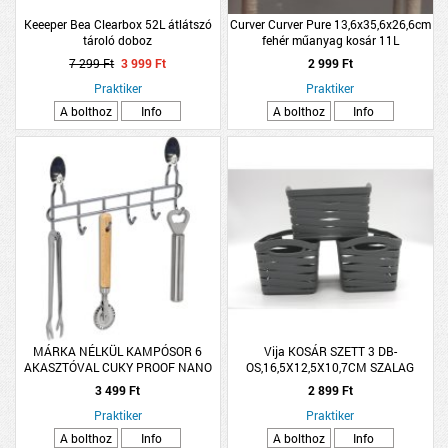
Keeeper Bea Clearbox 52L átlátszó
Curver Curver Pure 13,6x35,6x26,6cm
tároló doboz
fehér műanyag kosár 11L
7 299 Ft
3 999 Ft
2 999 Ft
Praktiker
Praktiker
A bolthoz
Info
A bolthoz
Info
MÁRKA NÉLKÜL KAMPÓSOR 6
Vija KOSÁR SZETT 3 DB-
AKASZTÓVAL CUKY PROOF NANO
OS,16,5X12,5X10,7CM SZALAG
BEVONAT,KRÓMOZOTT ACÉL
MINTA
3 499 Ft
2 899 Ft
30X15X4CM
Praktiker
Praktiker
A bolthoz
Info
A bolthoz
Info