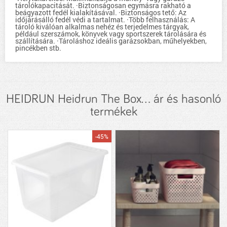
tárolókapacitását. ·Biztonságosan egymásra rakható a
beágyazott fedél kialakításával. ·Biztonságos tető: Az
időjárásálló fedél védi a tartalmat. ·Több felhasználás: A
tároló kiválóan alkalmas nehéz és terjedelmes tárgyak,
például szerszámok, könyvek vagy sportszerek tárolására és
szállítására. ·Tároláshoz ideális garázsokban, műhelyekben,
pincékben stb.
HEIDRUN Heidrun The Box... ár és hasonló
termékek
-45%