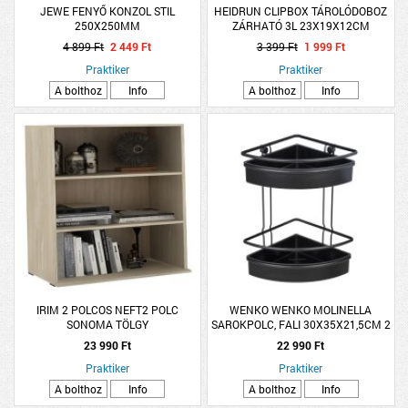
JEWE FENYŐ KONZOL STIL
HEIDRUN CLIPBOX TÁROLÓDOBOZ
250X250MM
ZÁRHATÓ 3L 23X19X12CM
4 899 Ft
2 449 Ft
3 399 Ft
1 999 Ft
Praktiker
Praktiker
A bolthoz
Info
A bolthoz
Info
IRIM 2 POLCOS NEFT2 POLC
WENKO WENKO MOLINELLA
SONOMA TÖLGY
SAROKPOLC, FALI 30X35X21,5CM 2
RÉSZES, MATT FEKETE
23 990 Ft
22 990 Ft
Praktiker
Praktiker
A bolthoz
Info
A bolthoz
Info