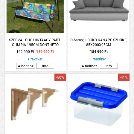
SZERVÁL DUO HINTAÁGY PARTI
D &amp; L ROKO KANAPÉ SZÜRKE,
OLIMPIA 195CM DÖNTHETŐ
85X200X95CM
192 990 Ft
149 990 Ft
184 990 Ft
Praktiker
Praktiker
A bolthoz
Info
A bolthoz
Info
-50%
-41%