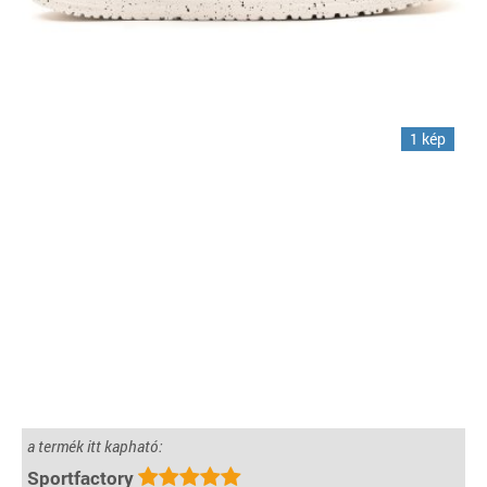
1 kép
a termék itt kapható:
Sportfactory