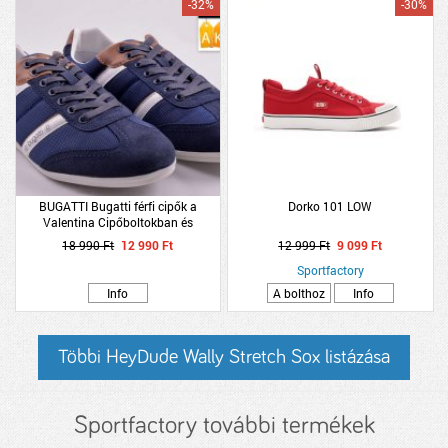
-32%
-30%
BUGATTI Bugatti férfi cipők a
Dorko 101 LOW
Valentina Cipőboltokban és
webáruházunkban!
18 990 Ft
12 990 Ft
12 999 Ft
9 099 Ft
Sportfactory
Info
A bolthoz
Info
Többi HeyDude Wally Stretch Sox listázása
Sportfactory további termékek