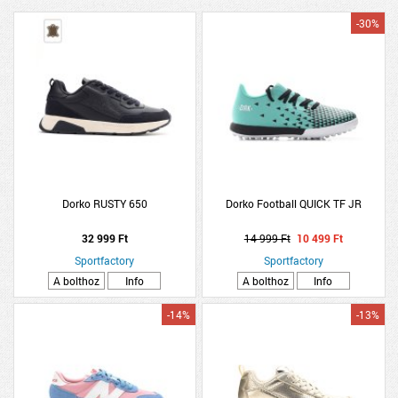
-30%
Dorko RUSTY 650
Dorko Football QUICK TF JR
32 999 Ft
14 999 Ft
10 499 Ft
Sportfactory
Sportfactory
A bolthoz
Info
A bolthoz
Info
-14%
-13%