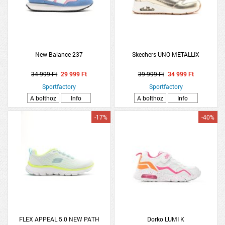
New Balance 237
Skechers UNO METALLIX
34 999 Ft
29 999 Ft
39 999 Ft
34 999 Ft
Sportfactory
Sportfactory
A bolthoz
Info
A bolthoz
Info
-17%
-40%
FLEX APPEAL 5.0 NEW PATH
Dorko LUMI K