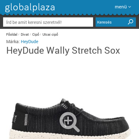
menü
Keresés
Főoldal
Divat
Cipő
Utcai cipő
Márka:
HeyDude
HeyDude
Wally Stretch Sox