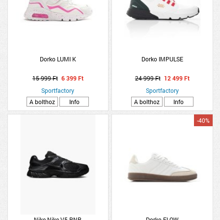
Dorko LUMI K
Dorko IMPULSE
15 999 Ft
6 399 Ft
24 999 Ft
12 499 Ft
Sportfactory
Sportfactory
A bolthoz
Info
A bolthoz
Info
-40%
Nike Nike V5 RNR
Dorko FLOW