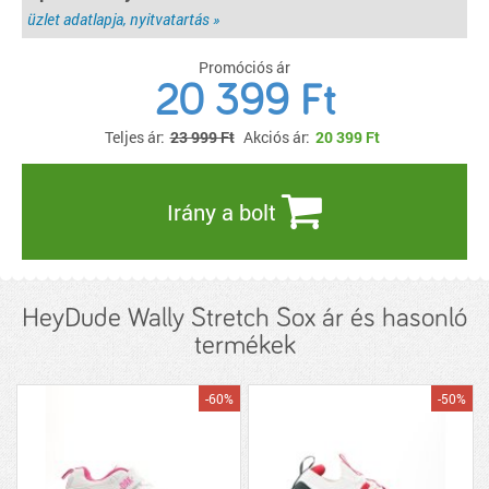
üzlet adatlapja, nyitvatartás »
Promóciós ár
20 399 Ft
Teljes ár:
23 999 Ft
Akciós ár:
20 399
Ft
Irány a bolt
HeyDude Wally Stretch Sox ár és hasonló
termékek
-60%
-50%