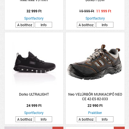
32 999 Ft
19 999 Ft
11 999 Ft
Sportfactory
Sportfactory
A bolthoz
Info
A bolthoz
Info
Dorko ULTRALIGHT
Neo VELÚRBŐR MUNKACIPŐ NEO
CE 42-ES 82-033
24 999 Ft
22 990 Ft
Sportfactory
Praktiker
A bolthoz
Info
A bolthoz
Info