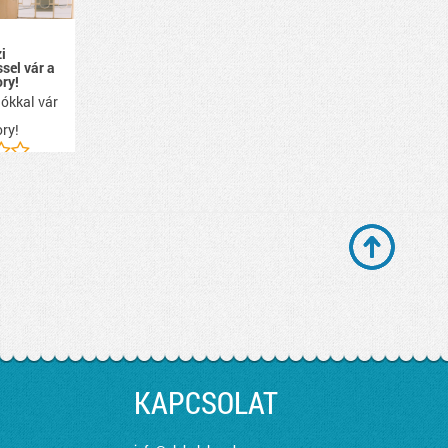
i
ssel vár a
ry!
ókkal vár
ry!
KAPCSOLAT