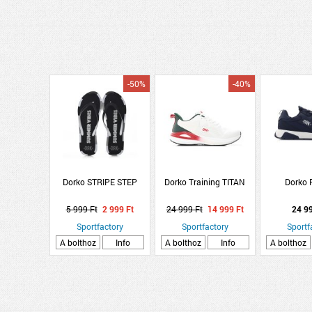
-50%
-40%
Dorko STRIPE STEP
Dorko Training TITAN
Dorko
5 999 Ft
2 999 Ft
24 999 Ft
14 999 Ft
24 9
Sportfactory
Sportfactory
Sportf
A bolthoz
Info
A bolthoz
Info
A bolthoz