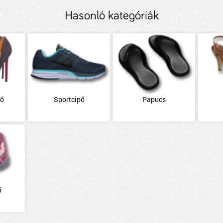
Hasonló kategóriák
pő
Sportcipő
Papucs
ő