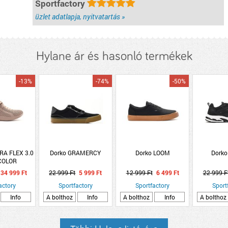
Sportfactory
üzlet adatlapja, nyitvatartás »
Hylane ár és hasonló termékek
-13%
-74%
-50%
TRA FLEX 3.0
Dorko GRAMERCY
Dorko LOOM
Dorko
COLOR
34 999 Ft
22 999 Ft
5 999 Ft
12 999 Ft
6 499 Ft
22 999 F
actory
Sportfactory
Sportfactory
Sport
Info
A bolthoz
Info
A bolthoz
Info
A bolthoz