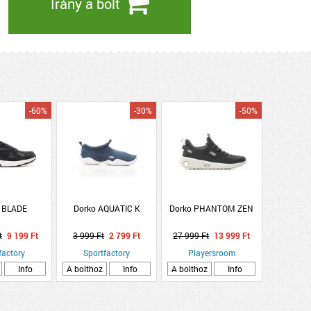
Irány a bolt
-60%
-30%
-50%
 BLADE
Dorko AQUATIC K
Dorko PHANTOM ZEN
t
9 199 Ft
3 999 Ft
2 799 Ft
27 999 Ft
13 999 Ft
factory
Sportfactory
Playersroom
Info
A bolthoz
Info
A bolthoz
Info