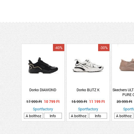
-40%
-30%
Dorko DIAMOND
Dorko BLITZ K
Skechers UL
PURE 
17 999 Ft
10 799 Ft
15 999 Ft
11 199 Ft
39 999 Ft
Sportfactory
Sportfactory
Sportf
A bolthoz
Info
A bolthoz
Info
A bolthoz