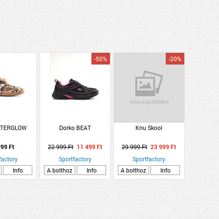
-50%
-20%
FTERGLOW
Dorko BEAT
Knu Skool
99 Ft
22 999 Ft
11 499 Ft
29 999 Ft
23 999 Ft
factory
Sportfactory
Sportfactory
Info
A bolthoz
Info
A bolthoz
Info