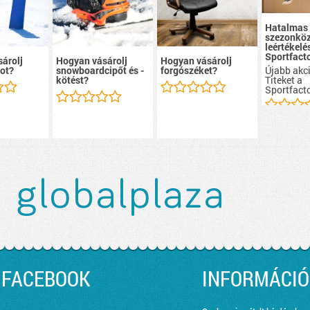
Hatalmas
szezonköz
leértékelé
Sportfacto
árolj
Hogyan vásárolj
Hogyan vásárolj
Újabb akci
ot?
snowboardcipőt és -
forgószéket?
Titeket a
kötést?
Sportfacto
FACEBOOK
INFORMÁCIÓ