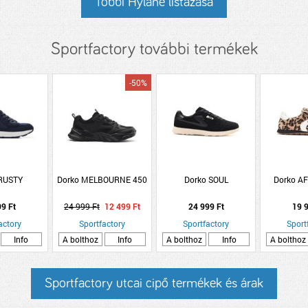
Többi Hylane listázása
Sportfactory további termékek
-50%
 RUSTY
Dorko MELBOURNE 450
Dorko SOUL
Dorko A
99 Ft
24 999 Ft
12 499 Ft
24 999 Ft
19 9
actory
Sportfactory
Sportfactory
Sport
Info
A bolthoz
Info
A bolthoz
Info
A bolthoz
Sportfactory utcai cipő termékek és árak