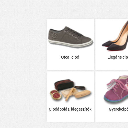
Utcai cipő
Elegáns ci
Cipőápolás, kiegészítők
Gyerekcip