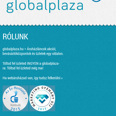
RÓLUNK
globalplaza.hu = Áruházláncok akciói,
bevásárlóközpontok és üzletek egy oldalon.
Töltsd fel üzleted INGYEN a globalplaza-
ra:
Töltsd fel üzleted még ma!
Ha webáruházad van, így tudsz felkerülni »