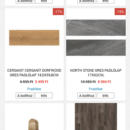
A bolthoz
Info
A bolthoz
Info
-17%
-19%
CERSANIT CERSANIT DORFWOOD
NORTH STONE GRES PADLÓLAP
GRES PADLÓLAP 18,5X59,8CM
17X62CM,
1M2/CSOMAG FAMINTÁS BÉZS PEI3
ANTRACIT,1,37M2/CS,PEI4,R10,FAGYÁ.
6 599 Ft
5 499 Ft
10 959 Ft
8 904 Ft
R10 FAGYÁLLÓ
Praktiker
Praktiker
A bolthoz
Info
A bolthoz
Info