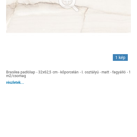
1 kép
Brasilea padlólap - 32x62,5 cm - kőporcelán - I. osztályú - matt - fagyálló - 1
m2/csomag
részletek...