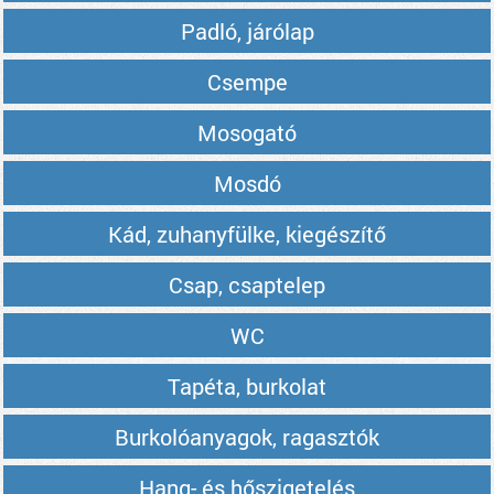
Padló, járólap
Csempe
Mosogató
Mosdó
Kád, zuhanyfülke, kiegészítő
Csap, csaptelep
WC
Tapéta, burkolat
Burkolóanyagok, ragasztók
Hang- és hőszigetelés