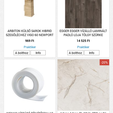
ARBITON KÜLSŐ SAROK HIBRID
EGGER EGGER VÍZÁLLÓ LAMINÁLT
SZEGŐLÉCHEZ VIGO 60 NEWPORT
PADLÓ LOJA TÖLGY SZÜRKE
TÖLGY 2 DB/CSOMAG
1292X193X8MM 1,99M2/CSOMAG
969 Ft
14 525 Ft
K32 4V EL2078
Praktiker
Praktiker
A bolthoz
Info
A bolthoz
Info
-20%