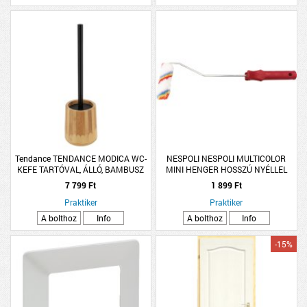
Tendance TENDANCE MODICA WC-
NESPOLI NESPOLI MULTICOLOR
KEFE TARTÓVAL, ÁLLÓ, BAMBUSZ
MINI HENGER HOSSZÚ NYÉLLEL
110MM DISZPERZIÓS
7 799 Ft
1 899 Ft
FESTÉKEKHEZ
Praktiker
Praktiker
A bolthoz
Info
A bolthoz
Info
-15%