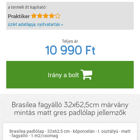
a termék itt kapható:
Praktiker
üzlet adatlapja, nyitvatartás »
Teljes ár
10 990
Ft
Irány a bolt
Brasilea fagyálló 32x62,5cm márvány
mintás matt gres padlólap jellemzők
Brasilea padlólap - 32x62,5 cm - kőporcelán - I. osztályú - matt
- fagyálló - 1 m2/csomag