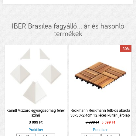
IBER Brasilea fagyálló... ár és hasonló
termékek
-30%
Kaindl Vízzáró egységcsomag fehér
Reckmann Reckmann 6db-os akácfa
színű
30x30x2,4cm 12 léces kültéri járólap
szett
3 099 Ft
7 999 Ft
5 599 Ft
Praktiker
Praktiker