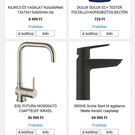
KILINCS ÉS VASALAT Küszöbfedő
DULUX DULUX EC+ TESTER
15x70x15x600mm réz
FOLTÁLLÓ+KOPÁSBIZTOS BELTÉRI
FALFESTÉK 30ML NÉMA FILM
8 499 Ft
729 Ft
Praktiker
Praktiker
A bolthoz
Info
A bolthoz
Info
EISL FUTURA MOSOGATÓ
GROHE Grohe Start M egykaros
CSAPTELEP NIKKEL
fekete mosdó csaptelep
36 990 Ft
69 990 Ft
Praktiker
Praktiker
A bolthoz
Info
A bolthoz
Info