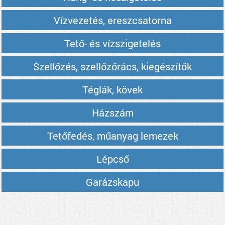
Vízvezetés, ereszcsatorna
Tető- és vízszigetelés
Szellőzés, szellőzőrács, kiegészítők
Téglák, kövek
Házszám
Tetőfedés, műanyag lemezek
Lépcső
Garázskapu