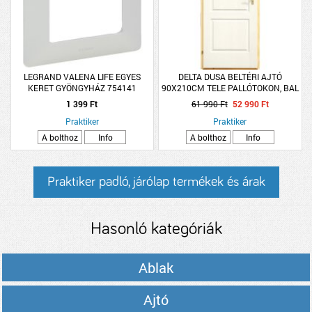
LEGRAND VALENA LIFE EGYES
DELTA DUSA BELTÉRI AJTÓ
KERET GYÖNGYHÁZ 754141
90X210CM TELE PALLÓTOKON, BAL
(260546)
1 399 Ft
61 990 Ft
52 990 Ft
Praktiker
Praktiker
A bolthoz
Info
A bolthoz
Info
Praktiker padló, járólap termékek és árak
Hasonló kategóriák
Ablak
Ajtó