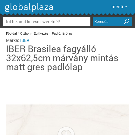
menü
Keresés
Főoldal
Otthon
Építkezés
Padló, járólap
Márka:
IBER
IBER
Brasilea fagyálló
32x62,5cm márvány mintás
matt gres padlólap