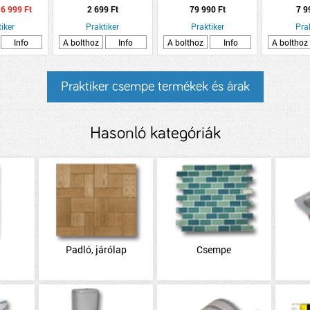
ÉK 2,5L
TÖLGY
FENYŐ SZÍNŰ PM1-1
E50 EZÜ
6 999 Ft
2 699 Ft
79 990 Ft
7 9
TKRÉM
BELTÉRI V
iker
Praktiker
Praktiker
Pra
Info
A bolthoz
Info
A bolthoz
Info
A bolthoz
Praktiker csempe termékek és árak
Hasonló kategóriák
Padló, járólap
Csempe