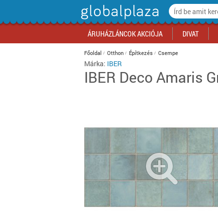
ÁRUHÁZLÁNCOK AKCIÓJA
DIVAT
Főoldal
Otthon
Építkezés
Csempe
Márka:
IBER
IBER
Deco Amaris G
Auchan akciók
Ruházat
Számítástechnika
Háztartási gépek
Papír, írószer
Sportruházat
Szépségápolási szolgáltatás
Zöldség, gyümölcs
Divat akciók
Konyha
Futás, atléti
Egészség, g
Édesség, rág
Media Markt akciók
Cipő
Mobilkommunikáció
Bútor, berendezés
Irodaszer
Túra
Vendéglátás
Tejtermék, tojás
Élelmiszer a
Gyerekszob
Görkorcsolya
Virág, ajánd
Cukrászter
Office Depot akciók
Táska
Szórakoztató elektronika
Lakásfelszerelés, háztartási
Irodatechnika
Téli sportok
Kikapcsolódás
Pékáru
Iroda akciók
Fürdőszoba
Vízi sportok
Szerviz, tisz
Alkoholmente
kiegészítők
Praktiker akciók
Kiegészítők
Fotó-videó
Irodabútor, berendezés
Sportgép, kondigép, fitnesz
Pénzügyek, hírlap
Hentesáru, hal
Kikapcsolód
Hálószoba
Labdajátéko
Fotó, papír
Alkoholos ita
Játék
Tesco akciók
Szépségápolás
Háztartási gépek
Biztonságtechnika
Küzdősport
Telekommunikáció
Fagyasztott, félkész élelmiszer
Műszaki akc
Nappali
Ütősportok
Ingatlan
Dohány
Lakástextil
Sportruházat
Biztonságtechnika
Kerékpár
Optika
Alapvető élelmiszer
Otthon akci
Kert
Egyéb sport
Készétel
Világítás