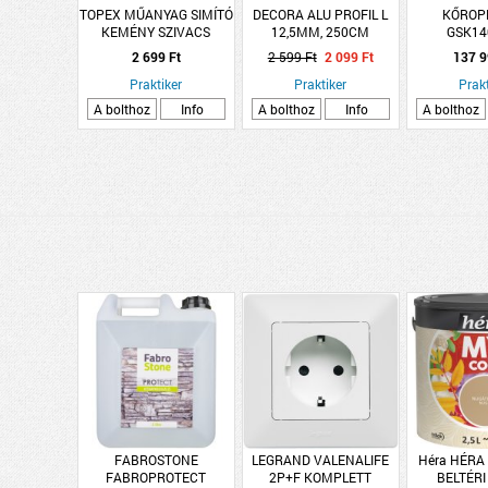
TOPEX MŰANYAG SIMÍTÓ
DECORA ALU PROFIL L
KŐROP
KEMÉNY SZIVACS
12,5MM, 250CM
GSK14
13A332
HAJLÍTHATÓ, NATÚR
2 699 Ft
2 599 Ft
2 099 Ft
137 9
Praktiker
Praktiker
Prakt
A bolthoz
Info
A bolthoz
Info
A bolthoz
FABROSTONE
LEGRAND VALENALIFE
Héra HÉRA
FABROPROTECT
2P+F KOMPLETT
BELTÉRI