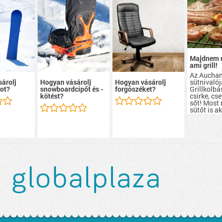
Majdnem 
ami grill!
Az Aucha
sütnivalój
árolj
Hogyan vásárolj
Hogyan vásárolj
Grillkolbá
ot?
snowboardcipőt és -
forgószéket?
csirke, cs
kötést?
sőt! Most
sütőt is a
szerezhete