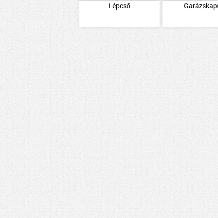
Lépcső
Garázskap