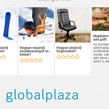
Majdnem 
ami grill!
Az Aucha
sütnivalój
árolj
Hogyan vásárolj
Hogyan vásárolj
Grillkolbá
ot?
snowboardcipőt és -
forgószéket?
csirke, cs
kötést?
sőt! Most
sütőt is a
szerezhete