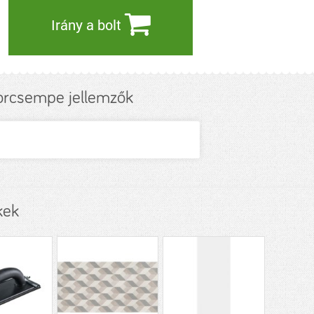
Irány a bolt
korcsempe jellemzők
kek