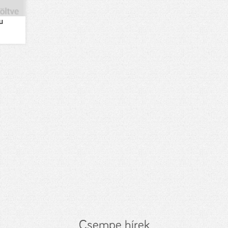
u
Csempe hírek