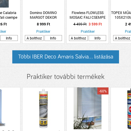
e Calabria
Domino DOMINO
Flowless FLOWLESS
TOPEX MŰA
 fali csempe
MARGOT DEKOR
MOSAIC FALI CSEMPE
105X210
cm kék
CSEMPE 30,8X60,8 CM
30X60CM,
26 Ft
8 999 Ft
4 499 Ft
3 599 Ft
2 4
s polírozott
KÉK
0,9M2/CSOMAG, BÉZS
csempe
iker
Praktiker
Praktiker
Pra
Info
A bolthoz
Info
A bolthoz
Info
A bolthoz
Többi IBER Deco Amaris Salvia... listázása
Praktiker további termékek
-60%