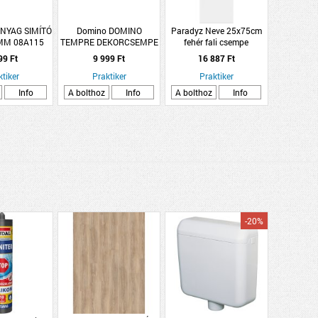
NYAG SIMÍTÓ
Domino DOMINO
Paradyz Neve 25x75cm
MM 08A115
TEMPRE DEKORCSEMPE
fehér fali csempe
30,8X60,8 CM SZÜRKE
99 Ft
9 999 Ft
16 887 Ft
ktiker
Praktiker
Praktiker
Info
A bolthoz
Info
A bolthoz
Info
-20%