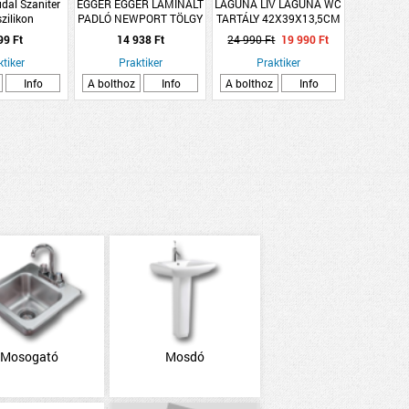
dal Szaniter
EGGER EGGER LAMINÁLT
LAGUNA LIV LAGUNA WC
szilikon
PADLÓ NEWPORT TÖLGY
TARTÁLY 42X39X13,5CM
rens 280ml
VILÁGOSBARNA
99 Ft
14 938 Ft
24 990 Ft
19 990 Ft
1292X193X7MM
ktiker
2,49M2/CSOMAG K31 4V
Praktiker
Praktiker
EL2162
Info
A bolthoz
Info
A bolthoz
Info
Mosogató
Mosdó