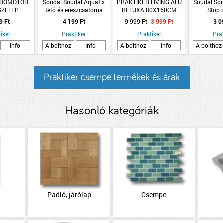
 DÖMÖTÖR
Soudal Soudal Aquafix
PRAKTIKER LIVING ALU
Soudal Sou
SZELEP
tető és ereszcsatorna
RELUXA 80X160CM
Stop 
MÍTÉSSEL
javító tömítőanyag
FEHÉR 25 MM
transzpa
9 Ft
4 199 Ft
9 999 Ft
3 999 Ft
3 0
átlátszó 280ml
iker
Praktiker
Praktiker
Pra
Info
A bolthoz
Info
A bolthoz
Info
A bolthoz
Praktiker csempe termékek és árak
Hasonló kategóriák
Padló, járólap
Csempe