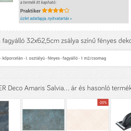
a termék itt kapható:
Praktiker
üzlet adatlapja, nyitvatartás »
 fagyálló 32x62,5cm zsálya színű fényes de
 kőporcelán - I. osztályú - fényes - fagyálló - 1 m2/csomag
ER Deco Amaris Salvia... ár és hasonló termé
-20%