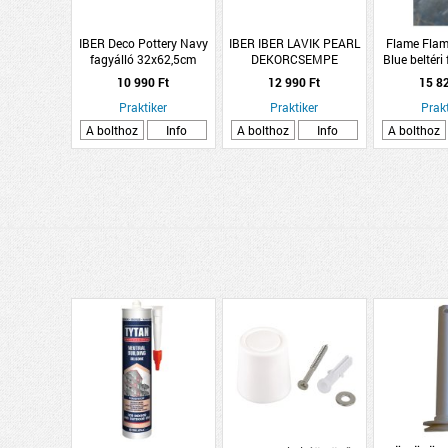
IBER Deco Pottery Navy
IBER IBER LAVIK PEARL
Flame Flam
fagyálló 32x62,5cm
DEKORCSEMPE
Blue beltéri
sötétkék fényes
32X62,5CM,
60x120
10 990 Ft
12 990 Ft
15 8
dekorcsempe
1M2/CSOMAG,
márványmintá
Praktiker
VILÁGOSSZÜRKE, MATT,
Praktiker
fali 
Prakt
FAGYÁLLÓ
A bolthoz
Info
A bolthoz
Info
A bolthoz