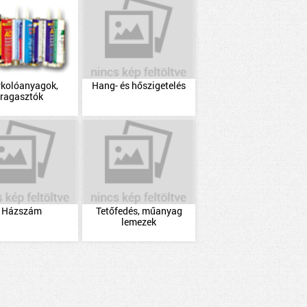
rkolóanyagok,
Hang- és hőszigetelés
ragasztók
Házszám
Tetőfedés, műanyag
lemezek