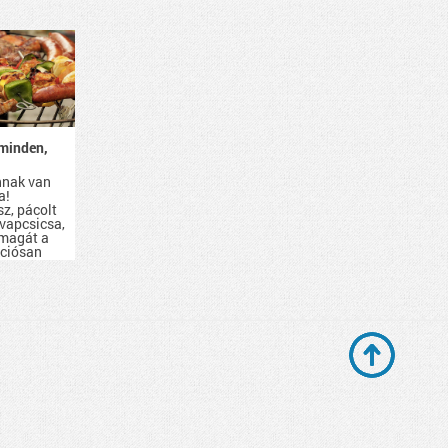
minden,
nnak van
a!
sz, pácolt
evapcsicsa,
 magát a
kciósan
d be.