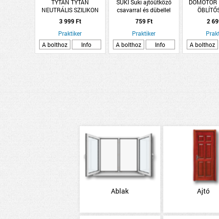
TYTAN TYTAN
SUKI Suki ajtóütköző
DÖMÖTÖR
NEUTRÁLIS SZILIKON
csavarral és dübellel
ÖBLÍTŐ
SZÍNTELEN
26mm, fehér, 2 darab
TÁNYÉRTÖ
3 999 Ft
759 Ft
2 69
Praktiker
Praktiker
Prakt
A bolthoz
Info
A bolthoz
Info
A bolthoz
Ablak
Ajtó