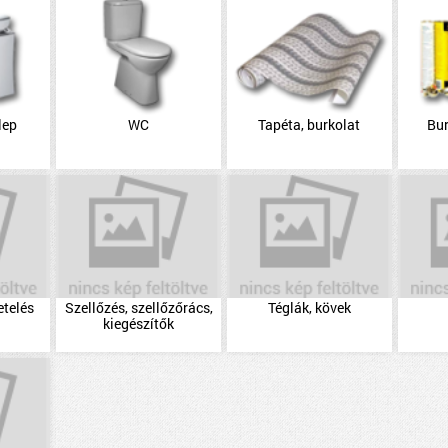
lep
WC
Tapéta, burkolat
Bu
etelés
Szellőzés, szellőzőrács,
Téglák, kövek
kiegészítők