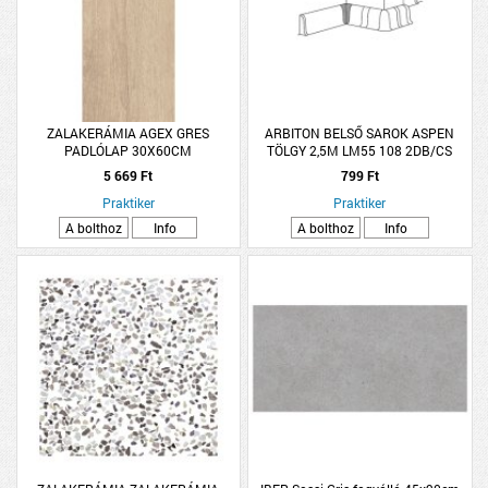
ZALAKERÁMIA AGEX GRES
ARBITON BELSŐ SAROK ASPEN
PADLÓLAP 30X60CM
TÖLGY 2,5M LM55 108 2DB/CS
5 669 Ft
799 Ft
Praktiker
Praktiker
A bolthoz
Info
A bolthoz
Info