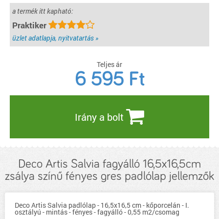
a termék itt kapható:
Praktiker
üzlet adatlapja, nyitvatartás »
Teljes ár
6 595
Ft
Irány a bolt
Deco Artis Salvia fagyálló 16,5x16,5cm
zsálya színű fényes gres padlólap jellemzők
Deco Artis Salvia padlólap - 16,5x16,5 cm - kőporcelán - I.
osztályú - mintás - fényes - fagyálló - 0,55 m2/csomag