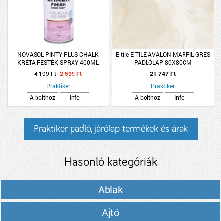
NOVASOL PINTY PLUS CHALK
E-tile E-TILE AVALON MARFIL GRES
KRÉTA FESTÉK SPRAY 400ML
PADLÓLAP 80X80CM
CK793 HALVÁNY RÓZSA
1,28M2/CSOMAG BÉZS PEI3 &lt;R9
4 199 Ft
2 599 Ft
21 747 Ft
Praktiker
Praktiker
A bolthoz
Info
A bolthoz
Info
Praktiker padló, járólap termékek és árak
Hasonló kategóriák
Ablak
Ajtó