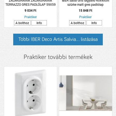
ZALAKERÁMIA ZALAKERÁMIA
IBER Sassi Gris fagyálló 45x90cm
TERRAZZO GRES PADLÓLAP 59X59
szürke matt gres padlólap
CM 1,39 M2/CSOMAG TÖBBSZÍNŰ
9 034 Ft
15 848 Ft
MATT PEI4 FAGYÁLLÓ
Praktiker
Praktiker
A bolthoz
Info
A bolthoz
Info
Többi IBER Deco Artis Salvia... listázása
Praktiker további termékek