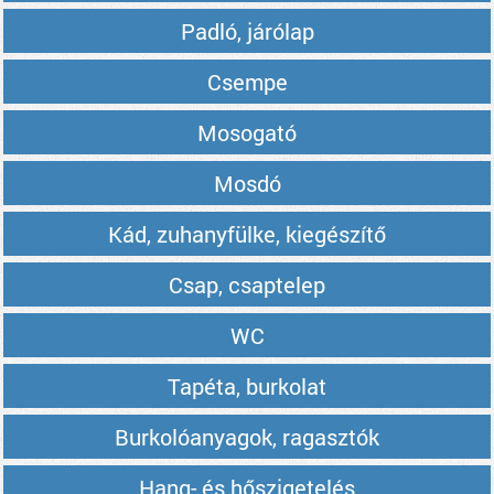
Padló, járólap
Csempe
Mosogató
Mosdó
Kád, zuhanyfülke, kiegészítő
Csap, csaptelep
WC
Tapéta, burkolat
Burkolóanyagok, ragasztók
Hang- és hőszigetelés