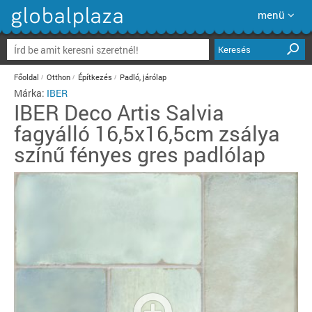
menü
Keresés
Főoldal
Otthon
Építkezés
Padló, járólap
Márka:
IBER
IBER
Deco Artis Salvia
fagyálló 16,5x16,5cm zsálya
színű fényes gres padlólap