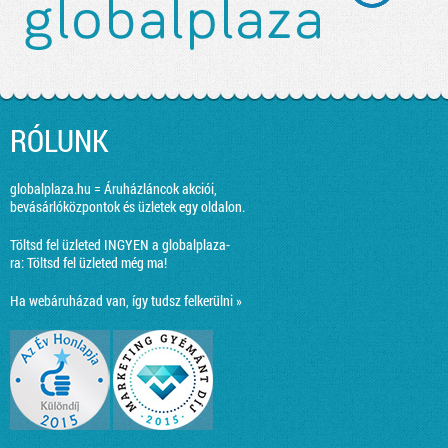
RÓLUNK
globalplaza.hu = Áruházláncok akciói,
bevásárlóközpontok és üzletek egy oldalon.
Töltsd fel üzleted INGYEN a globalplaza-
ra:
Töltsd fel üzleted még ma!
Ha webáruházad van, így tudsz felkerülni »