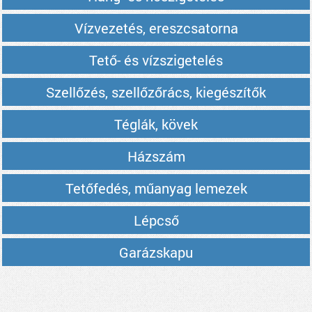
Vízvezetés, ereszcsatorna
Tető- és vízszigetelés
Szellőzés, szellőzőrács, kiegészítők
Téglák, kövek
Házszám
Tetőfedés, műanyag lemezek
Lépcső
Garázskapu