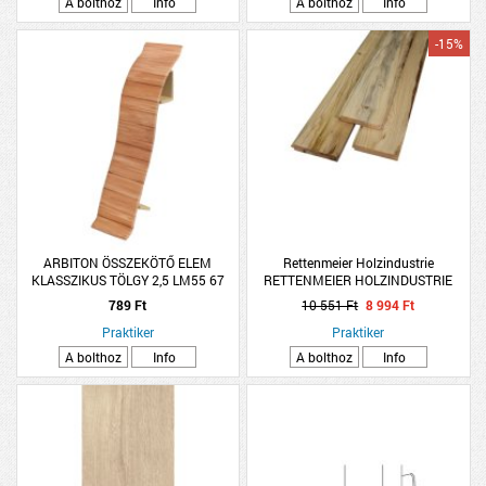
A bolthoz
Info
A bolthoz
Info
-15%
ARBITON ÖSSZEKÖTŐ ELEM
Rettenmeier Holzindustrie
KLASSZIKUS TÖLGY 2,5 LM55 67
RETTENMEIER HOLZINDUSTRIE
HAJÓPADLÓ II.-III.MINŐSÉG
789 Ft
10 551 Ft
8 994 Ft
19X96X3000MM 1,73M2/CS
Praktiker
LUCFENYŐ/FENYŐ
Praktiker
A bolthoz
Info
A bolthoz
Info