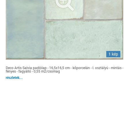
1 kép
Deco Artis Salvia padlólap - 16,5x16,5 cm - kőporcelán - I. osztályú - mintás -
fényes - fagyálló - 0,55 m2/csomag
részletek...