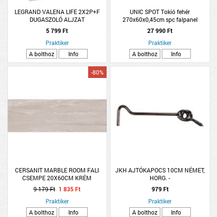
LEGRAND VALENA LIFE 2X2P+F
UNIC SPOT Tokió fehér
DUGASZOLÓ ALJZAT
270x60x0,45cm spc falpanel
GYERMEKVÉDELEMMEL FEHÉR
5 799 Ft
27 990 Ft
Praktiker
Praktiker
A bolthoz
Info
A bolthoz
Info
-80%
CERSANIT MARBLE ROOM FALI
JKH AJTÓKAPOCS 10CM NÉMET,
CSEMPE 20X60CM KRÉM
HORG. -
1,08M2/CS
9 179 Ft
1 835 Ft
979 Ft
Praktiker
Praktiker
A bolthoz
Info
A bolthoz
Info