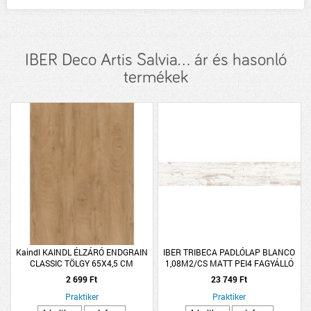
IBER Deco Artis Salvia... ár és hasonló
termékek
Kaindl KAINDL ÉLZÁRÓ ENDGRAIN
IBER TRIBECA PADLÓLAP BLANCO
CLASSIC TÖLGY 65X4,5 CM
1,08M2/CS MATT PEI4 FAGYÁLLÓ
2DB/CSOMAG
15X90CM
2 699 Ft
23 749 Ft
Praktiker
Praktiker