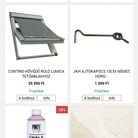
CONTRIO HŐVÉDŐ ROLÓ LUMICA
JKH AJTÓKAPOCS 15CM NÉMET,
TETŐABLAKHOZ
HORG. -
35 990 Ft
1 099 Ft
Praktiker
Praktiker
A bolthoz
Info
A bolthoz
Info
-38%