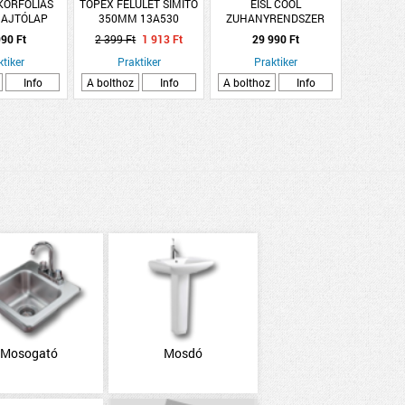
KORFÓLIÁS
TOPEX FELÜLET SIMÍTÓ
EISL COOL
 AJTÓLAP
350MM 13A530
ZUHANYRENDSZER
AVAS TÖLGY
105X34CM FEJZUHANY,
90 Ft
2 399 Ft
1 913 Ft
29 990 Ft
 JOBB
KÉZI ZUHANY, 1 FUNKCIÓ
ktiker
Praktiker
Praktiker
Info
A bolthoz
Info
A bolthoz
Info
Mosogató
Mosdó