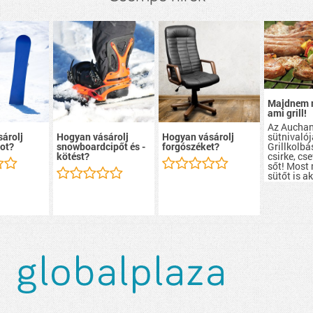
Majdnem 
ami grill!
Az Aucha
sütnivalój
árolj
Hogyan vásárolj
Hogyan vásárolj
Grillkolbá
ot?
snowboardcipőt és -
forgószéket?
csirke, cs
kötést?
sőt! Most
sütőt is a
szerezhete