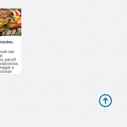
minden,
nnak van
a!
sz, pácolt
evapcsicsa,
 magát a
kciósan
d be.