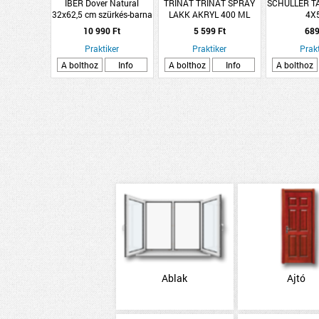
IBER Dover Natural
TRINÁT TRINÁT SPRAY
SCHULLER T
32x62,5 cm szürkés-barna
LAKK AKRYL 400 ML
4X
matt dekorcsempe
10 990 Ft
5 599 Ft
689
Praktiker
Praktiker
Prakt
A bolthoz
Info
A bolthoz
Info
A bolthoz
Ablak
Ajtó