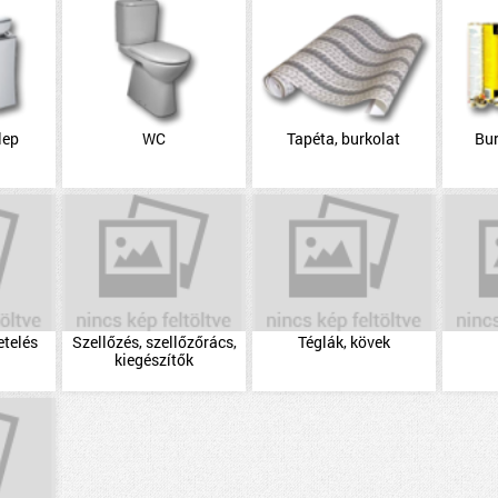
lep
WC
Tapéta, burkolat
Bu
etelés
Szellőzés, szellőzőrács,
Téglák, kövek
kiegészítők