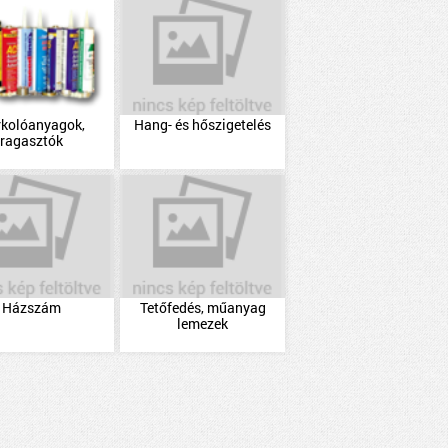
rkolóanyagok,
Hang- és hőszigetelés
ragasztók
Házszám
Tetőfedés, műanyag
lemezek