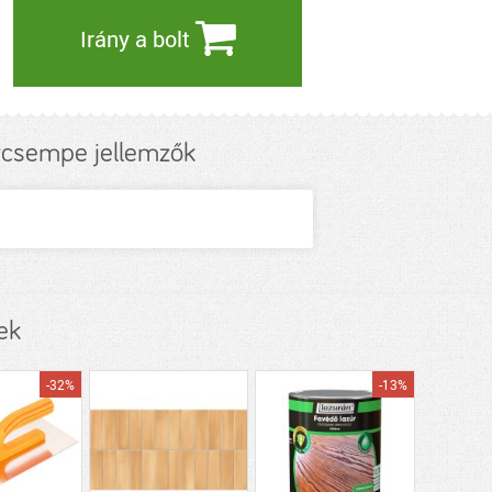
Irány a bolt
orcsempe jellemzők
ek
-32%
-13%