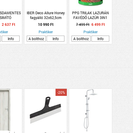
ZSDAMENTES
IBER Deco Allure Honey
PPG TRILAK LAZURÁN
SIMÍTÓ
fagyálló 32x62,5cm
FAVÉDŐ LAZÚR 3IN1
MM 13A286
mézszínű fényes
CSERESZNYE 0.75 L
2 637 Ft
10 990 Ft
7 499 Ft
6 499 Ft
dekorcsempe
ktiker
Praktiker
Praktiker
Info
A bolthoz
Info
A bolthoz
Info
-20%