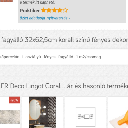
a termék itt kapható:
Praktiker
üzlet adatlapja, nyitvatartás »
 fagyálló 32x62,5cm korall színű fényes dek
kőporcelán - I. osztályú - fényes - fagyálló - 1 m2/csomag
BER Deco Lingot Coral... ár és hasonló termék
-20%