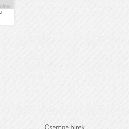
u
Csempe hírek