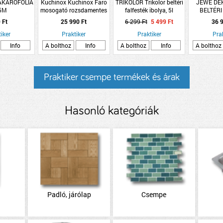
AKARÓFÓLIA
Kuchinox Kuchinox Faro
TRIKOLOR Trikolor beltéri
JEWE DE
5M
mosogató rozsdamentes
falfesték ibolya, 5l
BELTÉRI
egymedencés csepptálcás
90X210 H
 Ft
25 990 Ft
6 299 Ft
5 499 Ft
36 9
78x48x18,5cm, 3,5&quot;
TELI
iker
Praktiker
Praktiker
Pra
Info
A bolthoz
Info
A bolthoz
Info
A bolthoz
Praktiker csempe termékek és árak
Hasonló kategóriák
Padló, járólap
Csempe