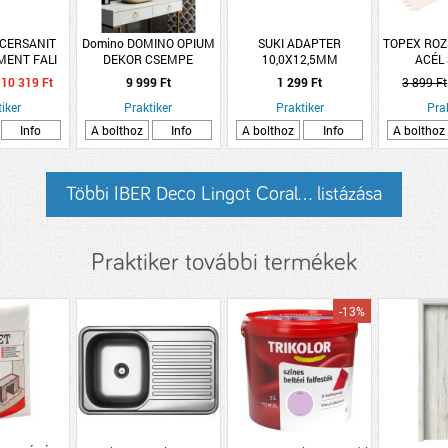
 CERSANIT
Domino DOMINO OPIUM
SUKI ADAPTER
TOPEX RO
MENT FALI
DEKOR CSEMPE
10,0X12,5MM
ACÉL 
X89CM 1,29
30,8X60,8 CM
3/8X1/2&quot;
280X130
10 319 Ft
9 999 Ft
1 299 Ft
3 899 Ft
SOMAG
RK BÉZS
iker
Praktiker
Praktiker
Pra
TT
Info
A bolthoz
Info
A bolthoz
Info
A bolthoz
Többi IBER Deco Lingot Coral... listázása
Praktiker további termékek
-13%