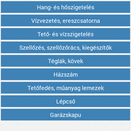
Hang- és hőszigetelés
Vízvezetés, ereszcsatorna
Tető- és vízszigetelés
Szellőzés, szellőzőrács, kiegészítők
Téglák, kövek
Házszám
Tetőfedés, műanyag lemezek
Lépcső
Garázskapu