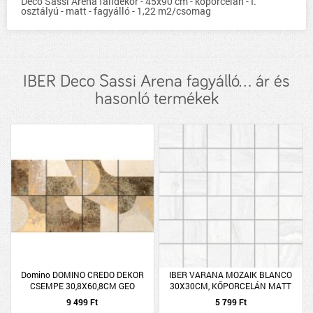
Deco Sassi Arena falidekor - 45x90 cm - kőporcelán - I.
osztályú - matt - fagyálló - 1,22 m2/csomag
IBER Deco Sassi Arena fagyálló... ár és
hasonló termékek
Domino DOMINO CREDO DEKOR
IBER VARANA MOZAIK BLANCO
CSEMPE 30,8X60,8CM GEO
30X30CM, KŐPORCELÁN MATT
9 499 Ft
5 799 Ft