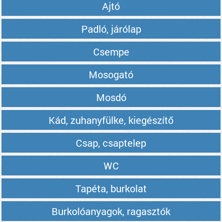
Ajtó
Padló, járólap
Csempe
Mosogató
Mosdó
Kád, zuhanyfülke, kiegészítő
Csap, csaptelep
WC
Tapéta, burkolat
Burkolóanyagok, ragasztók