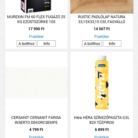
MUREXIN FM 60 FLEX FUGÁZÓ 25
RUSTIC PADLÓLAP NATURA
KG EZÜSTSZÜRKE 105
33,15X33,15 CM, FAGYÁLLÓ
1,32M2/CS
17 990 Ft
14 507 Ft
Praktiker
Praktiker
A bolthoz
Info
A bolthoz
Info
CERSANIT CERSANIT FARISA
Héra HÉRA SZÍNEZŐPASZTA 0,5L
INSERTO DEKORCSEMPE
820 TŰZPIROS
29,8X59,8CM FEHÉR-SZATÉN
4 799 Ft
6 899 Ft
VIRÁGOS DARABOS
Praktiker
Praktiker