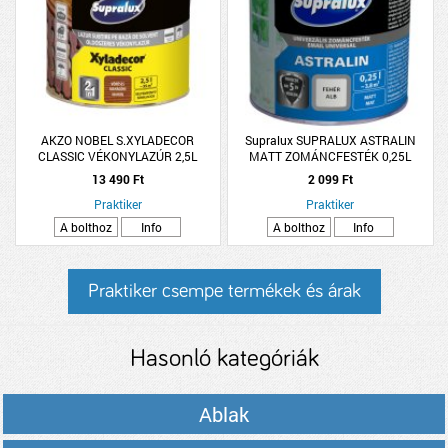
AKZO NOBEL S.XYLADECOR
Supralux SUPRALUX ASTRALIN
CLASSIC VÉKONYLAZÚR 2,5L
MATT ZOMÁNCFESTÉK 0,25L
VÖRÖSES MAHAGÓNI OLDÓSZERES
FEHÉR
13 490 Ft
2 099 Ft
Praktiker
Praktiker
A bolthoz
Info
A bolthoz
Info
Praktiker csempe termékek és árak
Hasonló kategóriák
Ablak