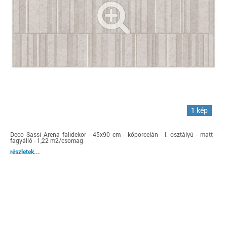
1 kép
Deco Sassi Arena falidekor - 45x90 cm - kőporcelán - I. osztályú - matt -
fagyálló - 1,22 m2/csomag
részletek...