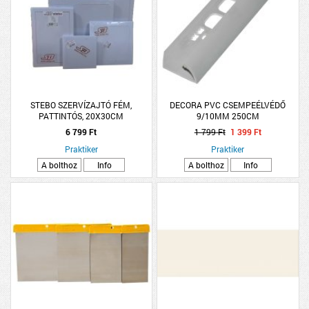
STEBO SZERVÍZAJTÓ FÉM,
DECORA PVC CSEMPEÉLVÉDŐ
PATTINTÓS, 20X30CM
9/10MM 250CM
6 799 Ft
1 799 Ft
1 399 Ft
Praktiker
Praktiker
A bolthoz
Info
A bolthoz
Info