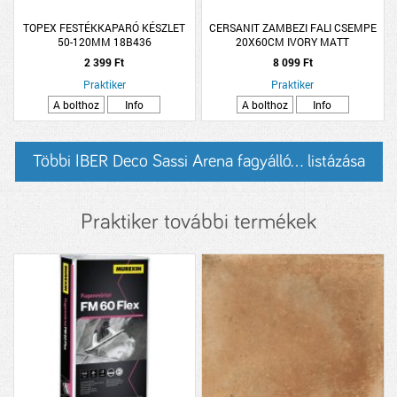
TOPEX FESTÉKKAPARÓ KÉSZLET
CERSANIT ZAMBEZI FALI CSEMPE
50-120MM 18B436
20X60CM IVORY MATT
2 399 Ft
8 099 Ft
Praktiker
Praktiker
A bolthoz
Info
A bolthoz
Info
Többi IBER Deco Sassi Arena fagyálló... listázása
Praktiker további termékek