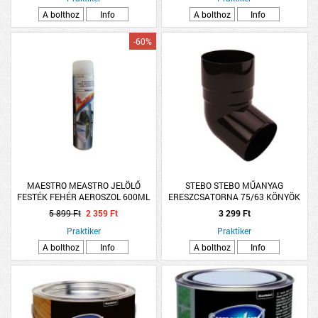
A bolthoz
Info
A bolthoz
Info
-60%
MAESTRO MEASTRO JELÖLŐ
STEBO STEBO MŰANYAG
FESTÉK FEHÉR AEROSZOL 600ML
ERESZCSATORNA 75/63 KÖNYÖK
67,5 BARNA
5 899 Ft
2 359 Ft
3 299 Ft
Praktiker
Praktiker
A bolthoz
Info
A bolthoz
Info