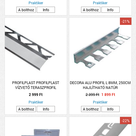
Praktiker
Praktiker
A bolthoz
Info
A bolthoz
Info
-21%
PROFILPLAST PROFILPLAST
DECORA ALU PROFIL L 8MM, 250CM
VÍZVETŐ TERASZPROFIL
HAJLÍTHATÓ NATÚR
ALUMÍNIUM, NATÚR, 7MMX2,5M
2 999 Ft
2 399 Ft
1 899 Ft
Praktiker
Praktiker
A bolthoz
Info
A bolthoz
Info
-22%