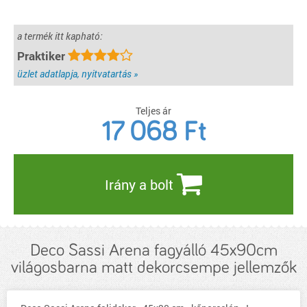
a termék itt kapható:
Praktiker
üzlet adatlapja, nyitvatartás »
Teljes ár
17 068
Ft
Irány a bolt
Deco Sassi Arena fagyálló 45x90cm
világosbarna matt dekorcsempe jellemzők