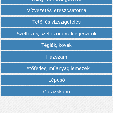
Vízvezetés, ereszcsatorna
Tető- és vízszigetelés
Szellőzés, szellőzőrács, kiegészítők
Téglák, kövek
Házszám
Tetőfedés, műanyag lemezek
Lépcső
Garázskapu