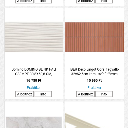
A bolthoz
Info
A bolthoz
Info
Domino DOMINO BLINK FALI
IBER Deco Lingot Coral fagyálló
CSEMPE 30,8X60,8 CM,
32x62,5cm korall színű fényes
1,12M2/CSOMAG, SZÜRKE
dekorcsempe
16 789 Ft
10 990 Ft
STRUKTURÁLT
Praktiker
Praktiker
A bolthoz
Info
A bolthoz
Info