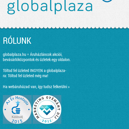
RÓLUNK
globalplaza.hu = Áruházláncok akciói,
bevásárlóközpontok és üzletek egy oldalon.
Töltsd fel üzleted INGYEN a globalplaza-
ra:
Töltsd fel üzleted még ma!
Ha webáruházad van, így tudsz felkerülni »