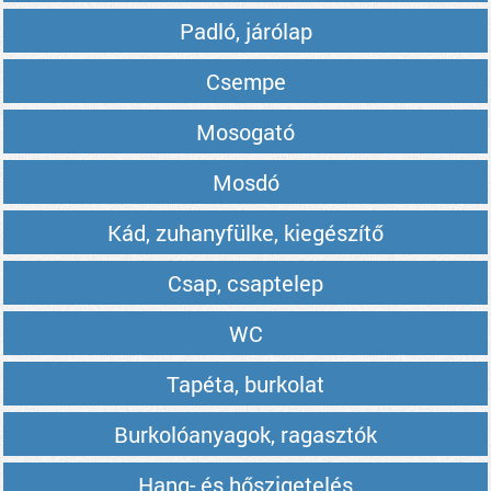
Padló, járólap
Csempe
Mosogató
Mosdó
Kád, zuhanyfülke, kiegészítő
Csap, csaptelep
WC
Tapéta, burkolat
Burkolóanyagok, ragasztók
Hang- és hőszigetelés