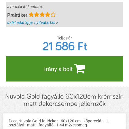
a termék itt kapható:
Praktiker
üzlet adatlapja, nyitvatartás »
Teljes ár
21 586
Ft
Irány a bolt
Nuvola Gold fagyálló 60x120cm krémszín
matt dekorcsempe jellemzők
Deco Nuvola Gold falidekor - 60x120 cm - kőporcelán - I.
osztályú - matt - fagyálló - 1,44 m2/csomag