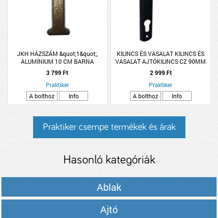
JKH HÁZSZÁM &quot;1&quot;,
KILINCS ÉS VASALAT KILINCS ÉS
ALUMÍNIUM 10 CM BARNA
VASALAT AJTÓKILINCS CZ 90MM
ALU FEKETE LARINA
3 799 Ft
2 999 Ft
Praktiker
Praktiker
A bolthoz
Info
A bolthoz
Info
Praktiker csempe termékek és árak
Hasonló kategóriák
Ablak
Ajtó