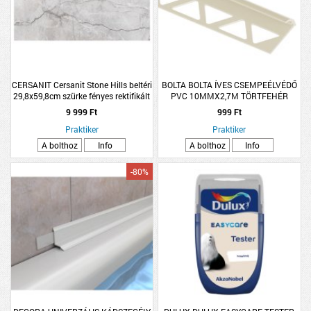
CERSANIT Cersanit Stone Hills beltéri
BOLTA BOLTA ÍVES CSEMPEÉLVÉDŐ
29,8x59,8cm szürke fényes rektifikált
PVC 10MMX2,7M TÖRTFEHÉR
fali csempe
9 999 Ft
999 Ft
Praktiker
Praktiker
A bolthoz
Info
A bolthoz
Info
-80%