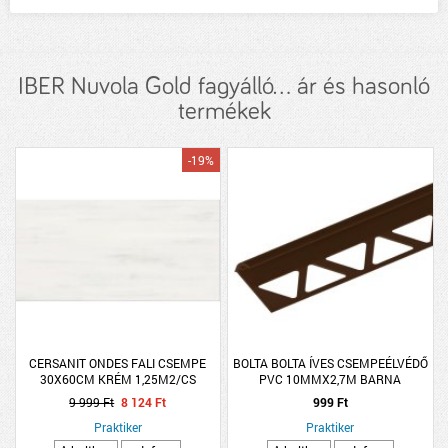
IBER Nuvola Gold fagyálló... ár és hasonló
termékek
-19%
CERSANIT ONDES FALI CSEMPE
BOLTA BOLTA ÍVES CSEMPEÉLVÉDŐ
30X60CM KRÉM 1,25M2/CS
PVC 10MMX2,7M BARNA
9 999 Ft
8 124 Ft
999 Ft
Praktiker
Praktiker