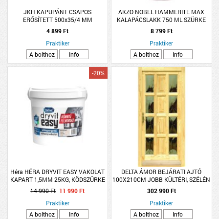
JKH KAPUPÁNT CSAPOS
AKZO NOBEL HAMMERITE MAX
ERŐSÍTETT 500x35/4 MM
KALAPÁCSLAKK 750 ML SZÜRKE
HHAMAX075GR
4 899 Ft
8 799 Ft
Praktiker
Praktiker
A bolthoz
Info
A bolthoz
Info
-20%
Héra HÉRA DRYVIT EASY VAKOLAT
DELTA ÁMOR BEJÁRATI AJTÓ
KAPART 1,5MM 25KG, KÖDSZÜRKE
100X210CM JOBB KÜLTÉRI, SZÉLÉN
ÜVEGES
14 990 Ft
11 990 Ft
302 990 Ft
Praktiker
Praktiker
A bolthoz
Info
A bolthoz
Info