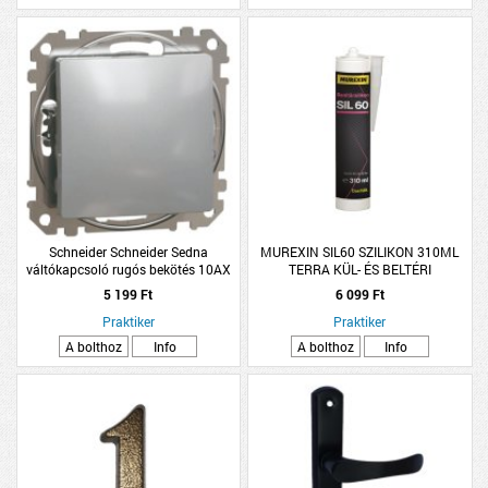
Schneider Schneider Sedna
MUREXIN SIL60 SZILIKON 310ML
váltókapcsoló rugós bekötés 10AX
TERRA KÜL- ÉS BELTÉRI
alumínium
5 199 Ft
6 099 Ft
Praktiker
Praktiker
A bolthoz
Info
A bolthoz
Info