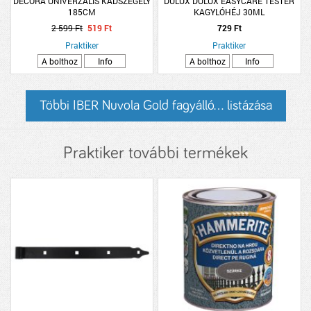
DECORA UNIVERZÁLIS KÁDSZEGÉLY
DULUX DULUX EASYCARE TESTER
185CM
KAGYLÓHÉJ 30ML
2 599 Ft
519 Ft
729 Ft
Praktiker
Praktiker
A bolthoz
Info
A bolthoz
Info
Többi IBER Nuvola Gold fagyálló... listázása
Praktiker további termékek