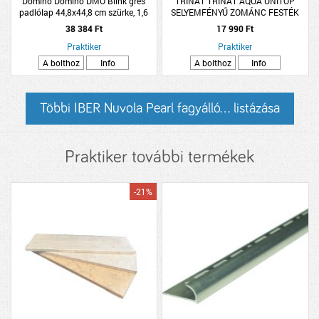
Domino Domino DMO Blink gres
TRINÁT TRINÁT AQUA UNITOP
padlólap 44,8x44,8 cm szürke, 1,6
SELYEMFÉNYŰ ZOMÁNC FESTÉK
m2/cs, PEI4 R9 fagyálló
2,5L, CSOKOLÁDÉBARNA RAL 8017
38 384 Ft
17 990 Ft
Praktiker
Praktiker
A bolthoz
Info
A bolthoz
Info
Többi IBER Nuvola Pearl fagyálló... listázása
Praktiker további termékek
-21%