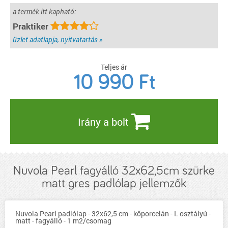
a termék itt kapható:
Praktiker
üzlet adatlapja, nyitvatartás »
Teljes ár
10 990
Ft
Irány a bolt
Nuvola Pearl fagyálló 32x62,5cm szürke
matt gres padlólap jellemzők
Nuvola Pearl padlólap - 32x62,5 cm - kőporcelán - I. osztályú -
matt - fagyálló - 1 m2/csomag