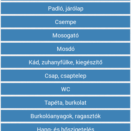
Padló, járólap
Csempe
Mosogató
Mosdó
Kád, zuhanyfülke, kiegészítő
Csap, csaptelep
WC
Tapéta, burkolat
Burkolóanyagok, ragasztók
Hang- és hőszigetelés