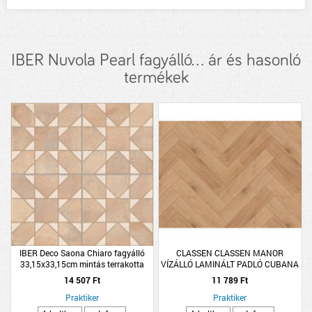
IBER Nuvola Pearl fagyálló... ár és hasonló
termékek
IBER Deco Saona Chiaro fagyálló
CLASSEN CLASSEN MANOR
33,15x33,15cm mintás terrakotta
VÍZÁLLÓ LAMINÁLT PADLÓ CUBANA
színű matt gres padlólap
HALSZÁLKA 643X131X8MM
14 507 Ft
11 789 Ft
1,179M2/CSOMAG K33 4V
Praktiker
Praktiker