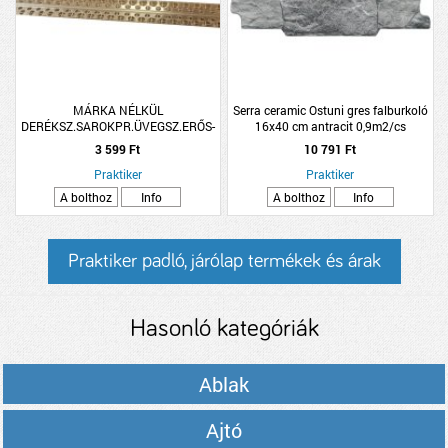
MÁRKA NÉLKÜL
Serra ceramic Ostuni gres falburkoló
DERÉKSZ.SAROKPR.ÜVEGSZ.ERŐS-
16x40 cm antracit 0,9m2/cs
SEL,ALU 2,5FM/DB
3 599 Ft
10 791 Ft
Praktiker
Praktiker
A bolthoz
Info
A bolthoz
Info
Praktiker padló, járólap termékek és árak
Hasonló kategóriák
Ablak
Ajtó