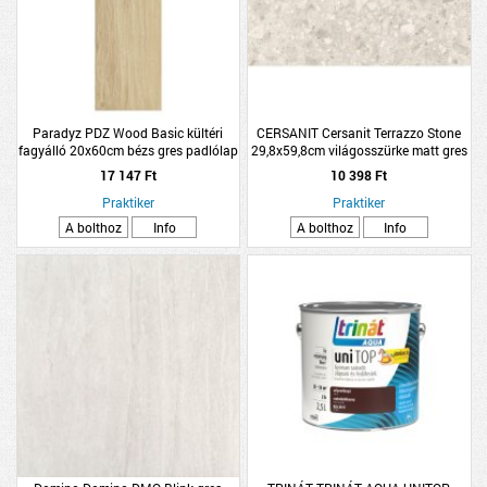
Paradyz PDZ Wood Basic kültéri
CERSANIT Cersanit Terrazzo Stone
fagyálló 20x60cm bézs gres padlólap
29,8x59,8cm világosszürke matt gres
padlólap
17 147 Ft
10 398 Ft
Praktiker
Praktiker
A bolthoz
Info
A bolthoz
Info