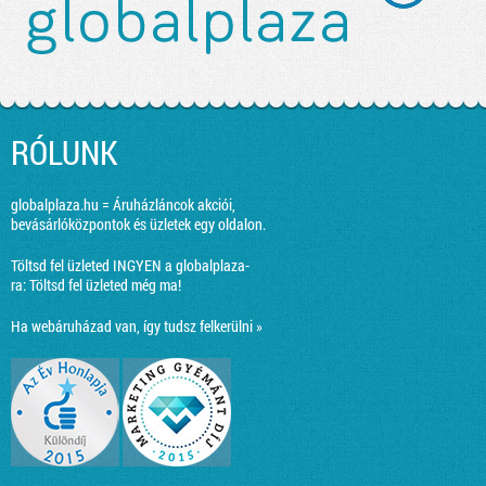
RÓLUNK
globalplaza.hu = Áruházláncok akciói,
bevásárlóközpontok és üzletek egy oldalon.
Töltsd fel üzleted INGYEN a globalplaza-
ra:
Töltsd fel üzleted még ma!
Ha webáruházad van, így tudsz felkerülni »