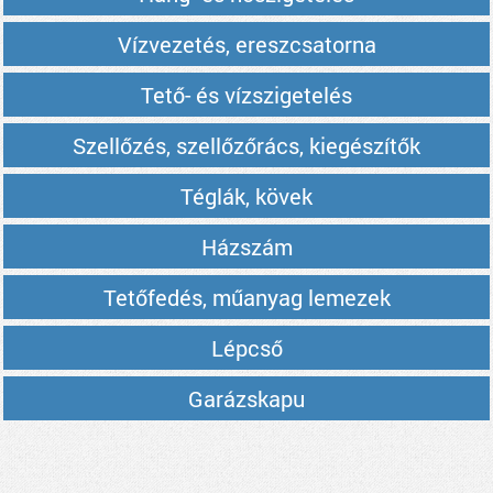
Vízvezetés, ereszcsatorna
Tető- és vízszigetelés
Szellőzés, szellőzőrács, kiegészítők
Téglák, kövek
Házszám
Tetőfedés, műanyag lemezek
Lépcső
Garázskapu