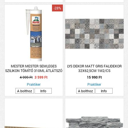
-28%
MESTER MESTER SEMLEGES
LYS DEKOR MATT GRIS FALIDEKOR
SZILIKON TÖMÍTŐ 310ML ÁTLÁTSZÓ
32X62,5CM 1M2/CS
4 999 Ft
3 599 Ft
15 990 Ft
Praktiker
Praktiker
A bolthoz
Info
A bolthoz
Info