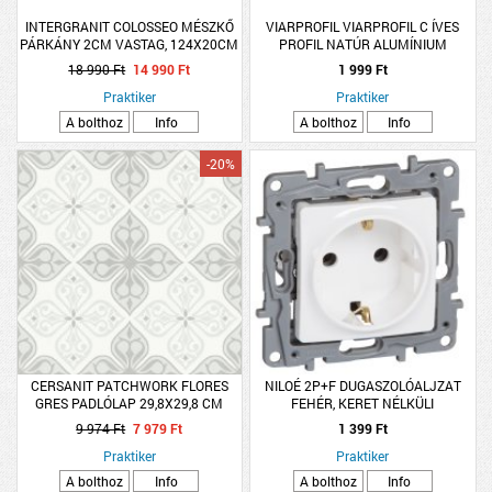
INTERGRANIT COLOSSEO MÉSZKŐ
VIARPROFIL VIARPROFIL C ÍVES
PÁRKÁNY 2CM VASTAG, 124X20CM
PROFIL NATÚR ALUMÍNIUM
10MMX2,5M
18 990 Ft
14 990 Ft
1 999 Ft
Praktiker
Praktiker
A bolthoz
Info
A bolthoz
Info
-20%
CERSANIT PATCHWORK FLORES
NILOÉ 2P+F DUGASZOLÓALJZAT
GRES PADLÓLAP 29,8X29,8 CM
FEHÉR, KERET NÉLKÜLI
VILÁGOSSZÜRKE 1,33M2/CSOMAG,
9 974 Ft
7 979 Ft
1 399 Ft
PEI4, FAGYÁLLÓ
Praktiker
Praktiker
A bolthoz
Info
A bolthoz
Info