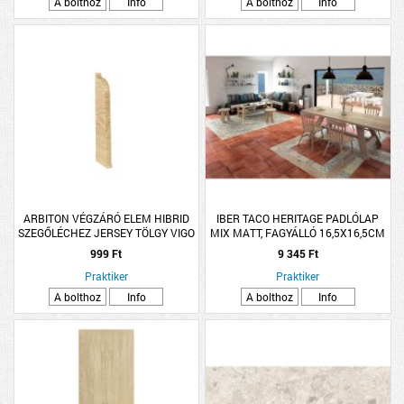
A bolthoz
Info
A bolthoz
Info
ARBITON VÉGZÁRÓ ELEM HIBRID
IBER TACO HERITAGE PADLÓLAP
SZEGŐLÉCHEZ JERSEY TÖLGY VIGO
MIX MATT, FAGYÁLLÓ 16,5X16,5CM
60, 2 DB/CSOMAG, JOBB+BAL
0,55M2/CS
999 Ft
9 345 Ft
Praktiker
Praktiker
A bolthoz
Info
A bolthoz
Info