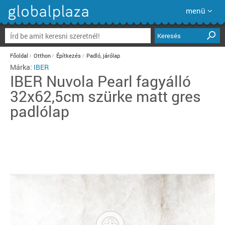
menü
Keresés
Főoldal
Otthon
Építkezés
Padló, járólap
Márka:
IBER
IBER
Nuvola Pearl fagyálló
32x62,5cm szürke matt gres
padlólap