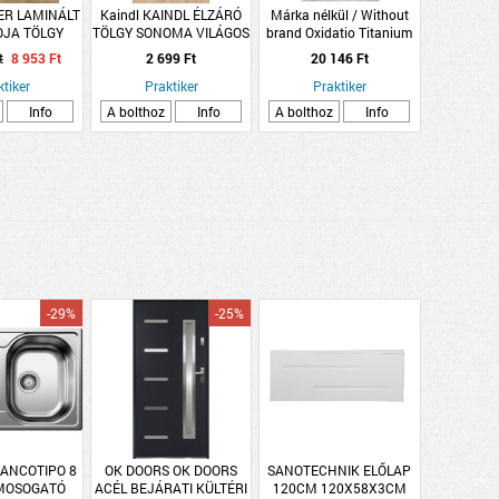
ER LAMINÁLT
Kaindl KAINDL ÉLZÁRÓ
Márka nélkül / Without
OJA TÖLGY
TÖLGY SONOMA VILÁGOS
brand Oxidatio Titanium
 BARNA
65X4,5CM 2DB/CSOMAG
kültéri fagyálló 60x120cm
t
8 953 Ft
2 699 Ft
20 146 Ft
8MM EL2077
szürke rektifikált gres
1,99M2/CS
ktiker
Praktiker
padlólap
Praktiker
Info
A bolthoz
Info
A bolthoz
Info
-29%
-25%
ANCOTIPO 8
OK DOORS OK DOORS
SANOTECHNIK ELŐLAP
MOSOGATÓ
ACÉL BEJÁRATI KÜLTÉRI
120CM 120X58X3CM