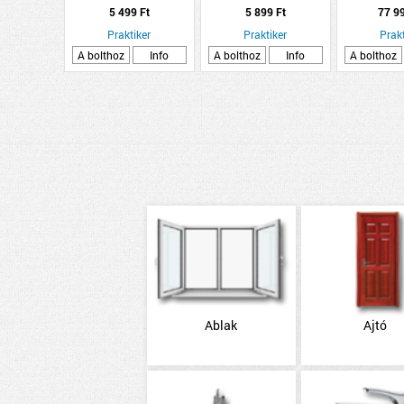
400ML, FEGYVER
AVOKADO
60X90CM
5 499 Ft
5 899 Ft
77 9
SZÜRKE, METÁL
Praktiker
Praktiker
Prakt
A bolthoz
Info
A bolthoz
Info
A bolthoz
Ablak
Ajtó