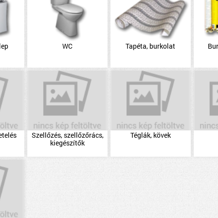
lep
WC
Tapéta, burkolat
Bu
etelés
Szellőzés, szellőzőrács,
Téglák, kövek
kiegészítők