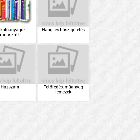
rkolóanyagok,
Hang- és hőszigetelés
ragasztók
Házszám
Tetőfedés, műanyag
lemezek