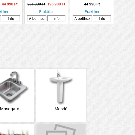
quot;
AJTÓ JUVENTUS
44 990 Ft
261 990 Ft
195 900 Ft
44 990 Ft
AMENTES
HOMOKFÚVOTT BAL
500MM
ktiker
ANTRACIT 100X207CM
Praktiker
Praktiker
Info
A bolthoz
Info
A bolthoz
Info
Mosogató
Mosdó