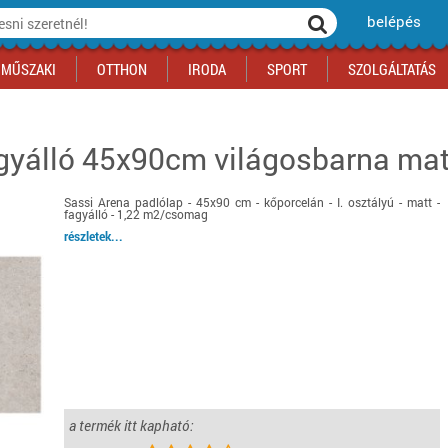
belépés
MŰSZAKI
OTTHON
IRODA
SPORT
SZOLGÁLTATÁS
gyálló 45x90cm világosbarna mat
ka
yógyszertár
csálnivaló
Sport akciók
Építkezés
Fitneszközpont
Biztonságtechnika
kciók
a
, gördeszka, roller
ék
mékek, sütemények
Szolgáltatás akciók
Szerszám, barkács, alkatrész
Kocsmasport
Ünnepi dekoráció
Sassi Arena padlólap - 45x90 cm - kőporcelán - I. osztályú - matt -
tító, parkolás
s ital
Iskolakezdés, papír, írószer
Motor
Fűtés
fagyálló - 1,22 m2/csomag
ás akciók
k
l
Háziállatok
Autó
részletek...
iók
Bébi
Ingatlan
ók
Gyógyászati segédeszköz
Regisztrálj az oldalunkra INGYEN itt ››
Regisztrálj az oldalunkra INGYEN itt ››
Regisztrálj az oldalunkra INGYEN itt ››
Regisztrálj az oldalunkra INGYEN itt ››
Regisztrálj az oldalunkra INGYEN itt ››
Regisztrálj az oldalunkra INGYEN itt ››
Regisztrálj az oldalunkra INGYEN itt ››
Regisztrálj az oldalunkra INGYEN itt ››
a termék itt kapható: