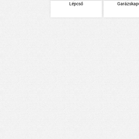
Lépcső
Garázskap