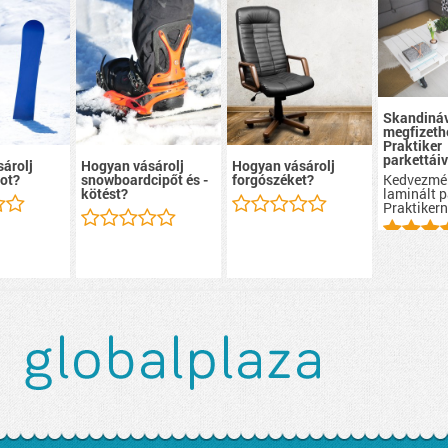
Skandináv
megfizeth
Praktiker
parkettáiv
árolj
Hogyan vásárolj
Hogyan vásárolj
Kedvezmé
ot?
snowboardcipőt és -
forgószéket?
laminált p
kötést?
Praktikern