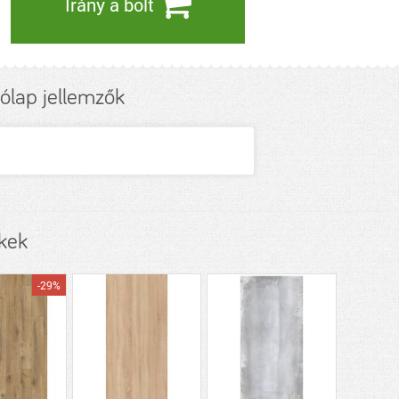
Irány a bolt
ólap jellemzők
ékek
-29%