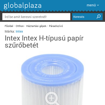
menü
Keresés
Főoldal
Otthon
Háztartási gépek
Páraelszívó
Márka:
Intex
Intex
Intex H-típusú papír
szűrőbetét