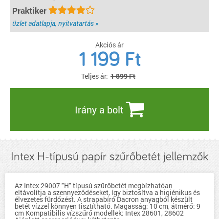
Praktiker
üzlet adatlapja, nyitvatartás »
Akciós ár
1 199
Ft
Teljes ár:
1 899 Ft
Irány a bolt
Intex H-típusú papír szűrőbetét jellemzők
Az Intex 29007 "H" típusú szűrőbetét megbízhatóan
eltávolítja a szennyeződéseket, így biztosítva a higiénikus és
élvezetes fürdőzést. A strapabíró Dacron anyagból készült
betét vízzel könnyen tisztítható. Magasság: 10 cm, átmérő: 9
cm Kompatibilis vízszűrő modellek: Intex 28601, 28602