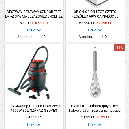
BESTWAY BESTWAY SZŰRŐBETÉT
ORION ORION LÉGTISZTÍTÓ
LAY-Z SPA MASSZÁZSMEDENCÉHEZ
KÉSZÜLÉK 60W OAPR-E601, 3
(VI)
SEBESSÉG
6 199 Ft
4 599 Ft
52 990 Ft
21 196 Ft
Praktiker
Praktiker
A bolthoz
Info
A bolthoz
Info
-43%
BLACK&amp;DECKER PORSZÍVÓ
BANQUET Culinara golyós kézi
1600W 30L, SZÁRAZ-NEDVES
habverő 25cm rozsdamentes acél
51 990 Ft
2 099 Ft
1 199 Ft
Praktiker
Praktiker