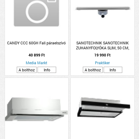
CANDY CCC 60GH Fali páraelszívó
SANOTECHNIK SANOTECHNIK
ZUHANYFOLYÓKA SLIM, 50 CM,
KRÓM
40 899 Ft
19 990 Ft
Media Markt
Praktiker
A bolthoz
Info
A bolthoz
Info