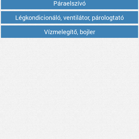
Páraelszívó
Légkondicionáló, ventilátor, párologtató
Vízmelegítő, bojler