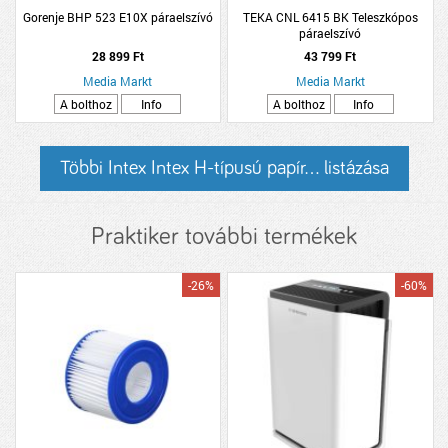
Gorenje BHP 523 E10X páraelszívó
TEKA CNL 6415 BK Teleszkópos
páraelszívó
28 899 Ft
43 799 Ft
Media Markt
Media Markt
A bolthoz
Info
A bolthoz
Info
Többi Intex Intex H-típusú papír... listázása
Praktiker további termékek
-26%
-60%