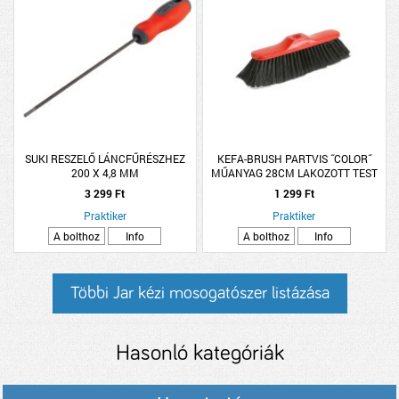
SUKI RESZELŐ LÁNCFŰRÉSZHEZ
KEFA-BRUSH PARTVIS ˝COLOR˝
200 X 4,8 MM
MŰANYAG 28CM LAKOZOTT TEST
3 299 Ft
1 299 Ft
Praktiker
Praktiker
A bolthoz
Info
A bolthoz
Info
Többi Jar kézi mosogatószer listázása
Hasonló kategóriák