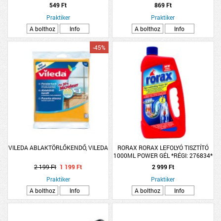
549 Ft
869 Ft
Praktiker
Praktiker
A bolthoz
Info
A bolthoz
Info
-45%
VILEDA ABLAKTÖRLŐKENDŐ, VILEDA
RORAX RORAX LEFOLYÓ TISZTÍTÓ
1000ML POWER GÉL *RÉGI: 276834*
2 199 Ft
1 199 Ft
2 999 Ft
Praktiker
Praktiker
A bolthoz
Info
A bolthoz
Info