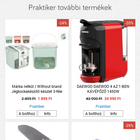
Praktiker további termékek
-24%
-20%
Márka nélkül / Without brand
DAEWOO DAEWOO 4 AZ 1-BEN
Jégkockakészítő készlet 3-féle
KÁVÉFŐZŐ 1450W
2 499 Ft
1 899 Ft
43 990 Ft
34 990 Ft
Praktiker
Praktiker
A bolthoz
Info
A bolthoz
Info
-26%