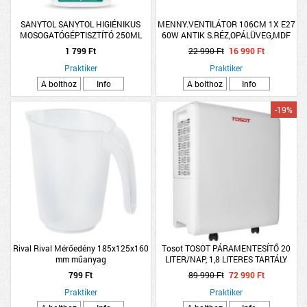
SANYTOL SANYTOL HIGIÉNIKUS
MENNY.VENTILÁTOR 106CM 1X E27
MOSOGATÓGÉPTISZTÍTÓ 250ML
60W ANTIK S.RÉZ,OPÁLÜVEG,MDF
TÖLGY,NÁD
1 799 Ft
22 990 Ft
16 990 Ft
Praktiker
Praktiker
A bolthoz
Info
A bolthoz
Info
-19%
Rival Rival Mérőedény 185x125x160
Tosot TOSOT PÁRAMENTESÍTŐ 20
mm műanyag
LITER/NAP, 1,8 LITERES TARTÁLY
799 Ft
89 990 Ft
72 990 Ft
Praktiker
Praktiker