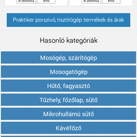
A bolthoz
Info
A bolthoz
Info
Praktiker porszívó, tisztítógép termékek és árak
Hasonló kategóriák
Mosógép, szárítógép
Mosogatógép
Hűtő, fagyasztó
Tűzhely, főzőlap, sütő
Mikrohullámú sütő
Kávéfőző