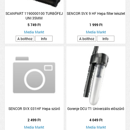
SCANPART 1190000100 TURBÓFEJ
SENCOR SVX 9 HF Hepa filter készlet
UNI 35MM
5 749 Ft
1 999 Ft
Media Markt
Media Markt
A bolthoz
Info
A bolthoz
Info
SENCOR SVX 031HF Hepa szürő
Gorenje DCU T1 Univerzális előszűrő
2 499 Ft
4 049 Ft
Media Markt
Media Markt