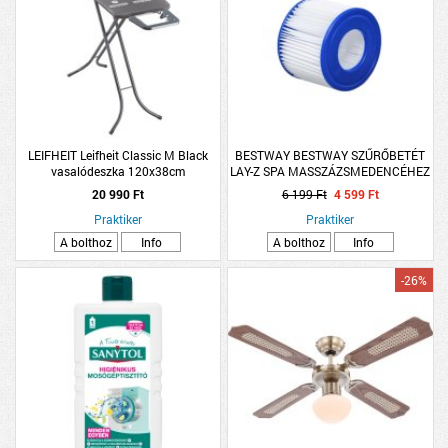
LEIFHEIT Leifheit Classic M Black
BESTWAY BESTWAY SZŰRŐBETÉT
vasalódeszka 120x38cm
LAY-Z SPA MASSZÁZSMEDENCÉHEZ
(VI)
20 990 Ft
6 199 Ft
4 599 Ft
Praktiker
Praktiker
A bolthoz
Info
A bolthoz
Info
-26%