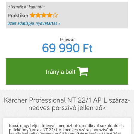
a termék itt kapható:
Praktiker
üzlet adatlapja, nyitvatartás »
Teljes ár
69 990
Ft
Irány a bolt
Kärcher Professional NT 22/1 AP L száraz-
nedves porszívó jellemzők
Kicsi, nagy teljesítményű, megbízható, rendkívül sokoldalú és
pillekönnyű is: az NT 22/1 Ap nedves-száraz porszívónk
lenyűgöző teljesítményt nyújt könnyű és mérsékelt tisztítási