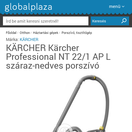
menü
Keresés
Főoldal
Otthon
Háztartási gépek
Porszívó, tisztítógép
Márka:
KÄRCHER
KÄRCHER
Kärcher
Professional NT 22/1 AP L
száraz-nedves porszívó