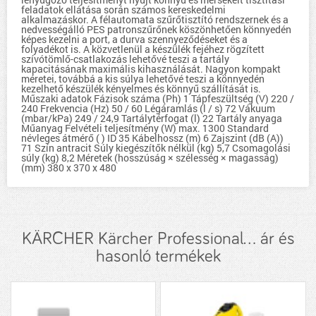
feladatok ellátása során számos kereskedelmi
alkalmazáskor. A félautomata szűrőtisztító rendszernek és a
nedvességálló PES patronszűrőnek köszönhetően könnyedén
képes kezelni a port, a durva szennyeződéseket és a
folyadékot is. A közvetlenül a készülék fejéhez rögzített
szívótömlő-csatlakozás lehetővé teszi a tartály
kapacitásának maximális kihasználását. Nagyon kompakt
méretei, továbbá a kis súlya lehetővé teszi a könnyedén
kezelhető készülék kényelmes és könnyű szállítását is.
Műszaki adatok Fázisok száma (Ph) 1 Tápfeszültség (V) 220 /
240 Frekvencia (Hz) 50 / 60 Légáramlás (l / s) 72 Vákuum
(mbar/kPa) 249 / 24,9 Tartálytérfogat (l) 22 Tartály anyaga
Műanyag Felvételi teljesítmény (W) max. 1300 Standard
névleges átmérő ( ) ID 35 Kábelhossz (m) 6 Zajszint (dB (A))
71 Szín antracit Súly kiegészítők nélkül (kg) 5,7 Csomagolási
súly (kg) 8,2 Méretek (hosszúság × szélesség × magasság)
(mm) 380 x 370 x 480
KÄRCHER Kärcher Professional... ár és
hasonló termékek