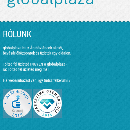
RÓLUNK
globalplaza.hu = Áruházláncok akciói,
bevásárlóközpontok és üzletek egy oldalon.
Töltsd fel üzleted INGYEN a globalplaza-
ra:
Töltsd fel üzleted még ma!
Ha webáruházad van, így tudsz felkerülni »