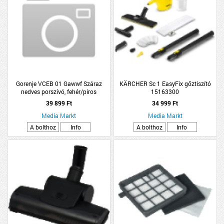
Gorenje VCEB 01 Gawwf Száraz
KÄRCHER Sc 1 EasyFix gőztiszító
nedves porszívó, fehér/piros
15163300
39 899 Ft
34 999 Ft
Media Markt
Media Markt
A bolthoz
Info
A bolthoz
Info