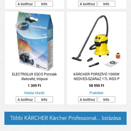
A bolthoz
Info
A bolthoz
Info
ELECTROLUX ESCO Porzsák
KÄRCHER PORSZÍVÓ 1000W
illatosító, trópusi
NEDVES-SZÁRAZ 17L WD3 P
1 309 Ft
58 990 Ft
Media Markt
Praktiker
A bolthoz
Info
A bolthoz
Info
Többi KÄRCHER Kärcher Professional... listázása