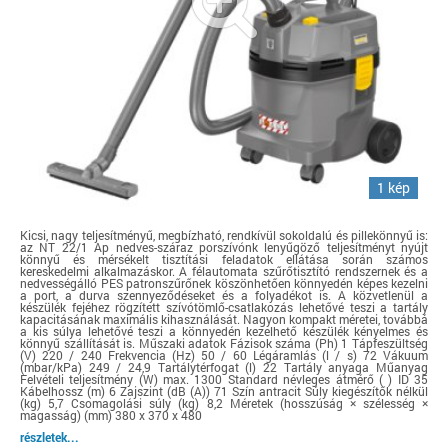
1 kép
Kicsi, nagy teljesítményű, megbízható, rendkívül sokoldalú és pillekönnyű is:
az NT 22/1 Ap nedves-száraz porszívónk lenyűgöző teljesítményt nyújt
könnyű és mérsékelt tisztítási feladatok ellátása során számos
kereskedelmi alkalmazáskor. A félautomata szűrőtisztító rendszernek és a
nedvességálló PES patronszűrőnek köszönhetően könnyedén képes kezelni
a port, a durva szennyeződéseket és a folyadékot is. A közvetlenül a
készülék fejéhez rögzített szívótömlő-csatlakozás lehetővé teszi a tartály
kapacitásának maximális kihasználását. Nagyon kompakt méretei, továbbá
a kis súlya lehetővé teszi a könnyedén kezelhető készülék kényelmes és
könnyű szállítását is. Műszaki adatok Fázisok száma (Ph) 1 Tápfeszültség
(V) 220 / 240 Frekvencia (Hz) 50 / 60 Légáramlás (l / s) 72 Vákuum
(mbar/kPa) 249 / 24,9 Tartálytérfogat (l) 22 Tartály anyaga Műanyag
Felvételi teljesítmény (W) max. 1300 Standard névleges átmérő ( ) ID 35
Kábelhossz (m) 6 Zajszint (dB (A)) 71 Szín antracit Súly kiegészítők nélkül
(kg) 5,7 Csomagolási súly (kg) 8,2 Méretek (hosszúság × szélesség ×
magasság) (mm) 380 x 370 x 480
részletek...