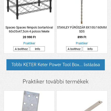
Spaceo Spaceo fémpolc bortartóval
STANLEY FÚRÓSZÁR 8X100/160MM
60x35x47,5cm 4 polcos fekete
SDS
20 990 Ft
899 Ft
Praktiker
Praktiker
A bolthoz
Info
A bolthoz
Info
Többi KETER Keter Power Tool Box... listázása
Praktiker további termékek