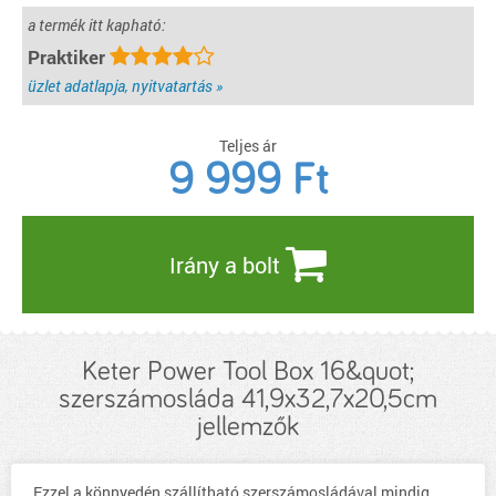
a termék itt kapható:
Praktiker
üzlet adatlapja, nyitvatartás »
Teljes ár
9 999
Ft
Irány a bolt
Keter Power Tool Box 16&quot;
szerszámosláda 41,9x32,7x20,5cm
jellemzők
Ezzel a könnyedén szállítható szerszámosládával mindig