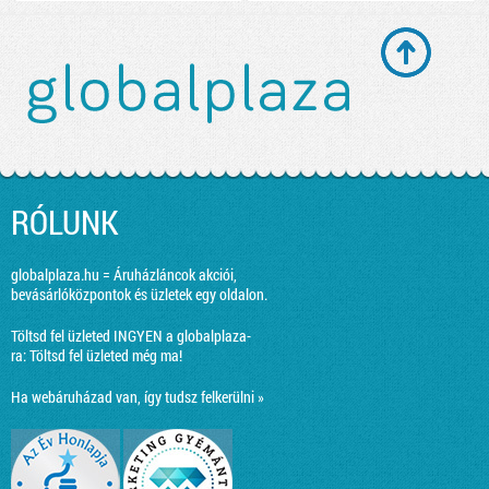
RÓLUNK
globalplaza.hu = Áruházláncok akciói,
bevásárlóközpontok és üzletek egy oldalon.
Töltsd fel üzleted INGYEN a globalplaza-
ra:
Töltsd fel üzleted még ma!
Ha webáruházad van, így tudsz felkerülni »