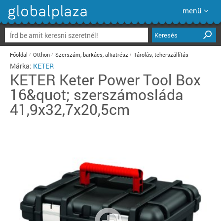
menü
Keresés
Főoldal
Otthon
Szerszám, barkács, alkatrész
Tárolás, teherszállítás
Márka:
KETER
KETER
Keter Power Tool Box
16&quot; szerszámosláda
41,9x32,7x20,5cm