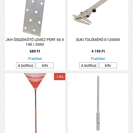
JKH ÖSSZEKÖTŐ LEMEZ PERF. 60 X
SUKI TOLÓMÉRŐ 0-120MM
140 / 2MM
689 Ft
4 199 Ft
Praktiker
Praktiker
A bolthoz
Info
A bolthoz
Info
-14%