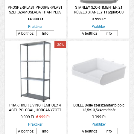
PROSPERPLAST PROSPERPLAST
STANLEY SZORTIMENTER 21
SZERSZÁMOSLÁDA TITAN PLUS
RÉSZES STANLEY 11&quot;-OS
5530 PIROS
14 990 Ft
3 999 Ft
Praktiker
Praktiker
A bolthoz
Info
A bolthoz
Info
-30%
PRAKTIKER LIVING FÉMPOLC 4
DOLLE Dolle szerszámtartó polc
ACÉL POLCCAL, HORGANYZOTT,
13,5x13,5x4cm fehér
150X75X30CM
9 999 Ft
6 999 Ft
1 199 Ft
Praktiker
Praktiker
A bolthoz
Info
A bolthoz
Info