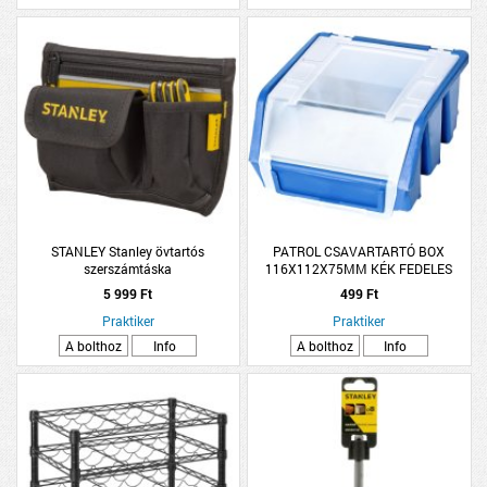
STANLEY Stanley övtartós
PATROL CSAVARTARTÓ BOX
szerszámtáska
116X112X75MM KÉK FEDELES
ERGOBOX PLUS 1
5 999 Ft
499 Ft
Praktiker
Praktiker
A bolthoz
Info
A bolthoz
Info