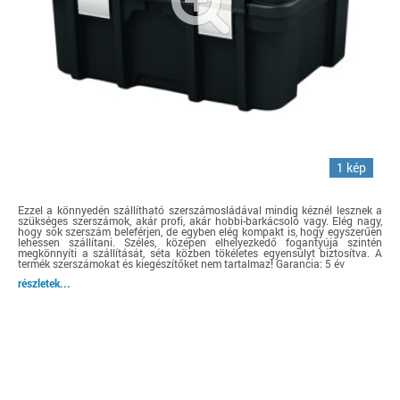
1 kép
Ezzel a könnyedén szállítható szerszámosládával mindig kéznél lesznek a
szükséges szerszámok, akár profi, akár hobbi-barkácsoló vagy. Elég nagy,
hogy sok szerszám beleférjen, de egyben elég kompakt is, hogy egyszerűen
lehessen szállítani. Széles, középen elhelyezkedő fogantyúja szintén
megkönnyíti a szállítását, séta közben tökéletes egyensúlyt biztosítva. A
termék szerszámokat és kiegészítőket nem tartalmaz! Garancia: 5 év
részletek...