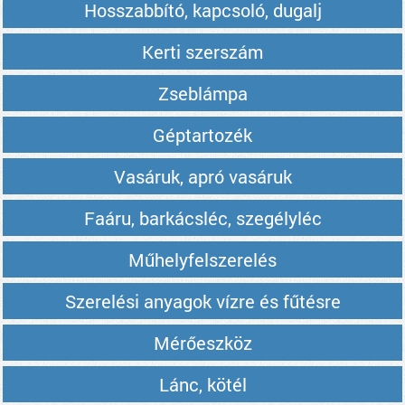
Hosszabbító, kapcsoló, dugalj
Kerti szerszám
Zseblámpa
Géptartozék
Vasáruk, apró vasáruk
Faáru, barkácsléc, szegélyléc
Műhelyfelszerelés
Szerelési anyagok vízre és fűtésre
Mérőeszköz
Lánc, kötél