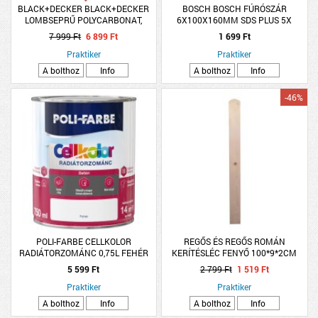
BLACK+DECKER BLACK+DECKER
BOSCH BOSCH FÚRÓSZÁR
LOMBSEPRŰ POLYCARBONAT,
6X100X160MM SDS PLUS 5X
FÉMNYELŰ, 168CM
7 999 Ft
6 899 Ft
1 699 Ft
Praktiker
Praktiker
A bolthoz
Info
A bolthoz
Info
-46%
POLI-FARBE CELLKOLOR
REGŐS ÉS REGŐS ROMÁN
RADIÁTORZOMÁNC 0,75L FEHÉR
KERÍTÉSLÉC FENYŐ 100*9*2CM
5 599 Ft
2 799 Ft
1 519 Ft
Praktiker
Praktiker
A bolthoz
Info
A bolthoz
Info