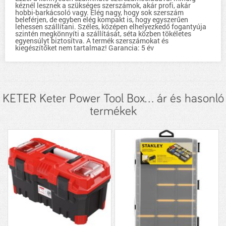
kéznél lesznek a szükséges szerszámok, akár profi, akár
hobbi-barkácsoló vagy. Elég nagy, hogy sok szerszám
beleférjen, de egyben elég kompakt is, hogy egyszerűen
lehessen szállítani. Széles, középen elhelyezkedő fogantyúja
szintén megkönnyíti a szállítását, séta közben tökéletes
egyensúlyt biztosítva. A termék szerszámokat és
kiegészítőket nem tartalmaz! Garancia: 5 év
KETER Keter Power Tool Box... ár és hasonló
termékek