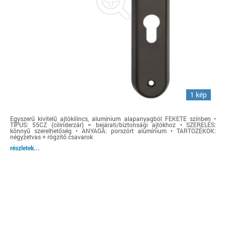
1 kép
Egyszerű kivitelű ajtókilincs, alumínium alapanyagból FEKETE színben •
TÍPUS: 55CZ (cilinderzár) = bejárati/biztonsági ajtókhoz • SZERELÉS:
könnyű szerelhetőség • ANYAGA: porszórt alumínium • TARTOZÉKOK:
négyzetvas + rögzítő csavarok
részletek...