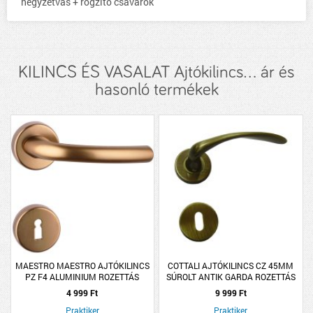
négyzetvas + rögzítő csavarok
KILINCS ÉS VASALAT Ajtókilincs... ár és
hasonló termékek
MAESTRO MAESTRO AJTÓKILINCS
COTTALI AJTÓKILINCS CZ 45MM
PZ F4 ALUMINIUM ROZETTÁS
SÚROLT ANTIK GARDA ROZETTÁS
SAVANNA
4 999 Ft
9 999 Ft
Praktiker
Praktiker