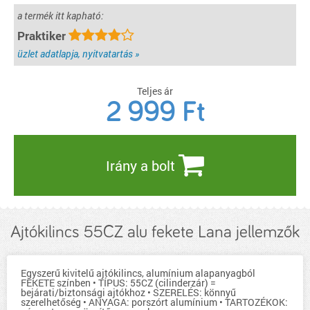
a termék itt kapható:
Praktiker
üzlet adatlapja, nyitvatartás »
Teljes ár
2 999
Ft
Irány a bolt
Ajtókilincs 55CZ alu fekete Lana jellemzők
Egyszerű kivitelű ajtókilincs, alumínium alapanyagból
FEKETE színben • TÍPUS: 55CZ (cilinderzár) =
bejárati/biztonsági ajtókhoz • SZERELÉS: könnyű
szerelhetőség • ANYAGA: porszórt alumínium • TARTOZÉKOK: