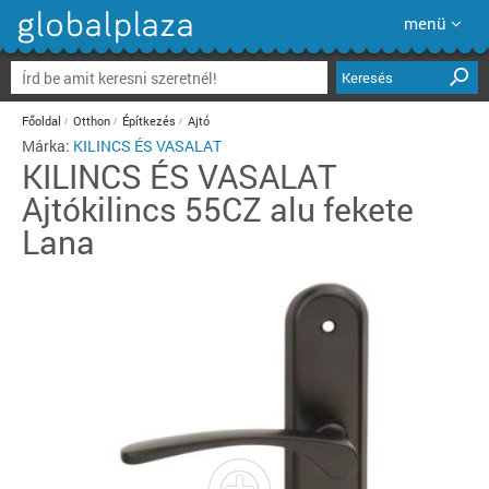
menü
Keresés
Főoldal
Otthon
Építkezés
Ajtó
Márka:
KILINCS ÉS VASALAT
KILINCS ÉS VASALAT
Ajtókilincs 55CZ alu fekete
Lana