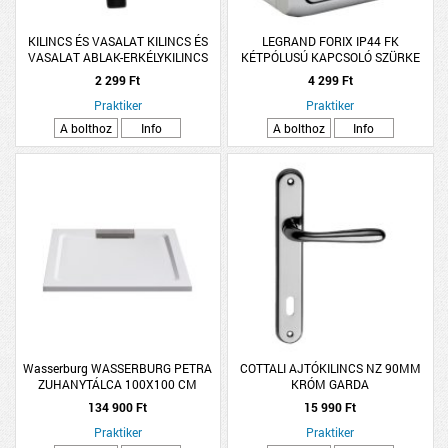
KILINCS ÉS VASALAT KILINCS ÉS
LEGRAND FORIX IP44 FK
VASALAT ABLAK-ERKÉLYKILINCS
KÉTPÓLUSÚ KAPCSOLÓ SZÜRKE
NAGY ALAKÚ ALUMÍNIUM FEKETE
10A 250V
2 299 Ft
4 299 Ft
Praktiker
Praktiker
A bolthoz
Info
A bolthoz
Info
Wasserburg WASSERBURG PETRA
COTTALI AJTÓKILINCS NZ 90MM
ZUHANYTÁLCA 100X100 CM
KRÓM GARDA
SZÖGLETES, ÖNTÖTT MŰMÁRVÁNY
134 900 Ft
15 990 Ft
Praktiker
Praktiker