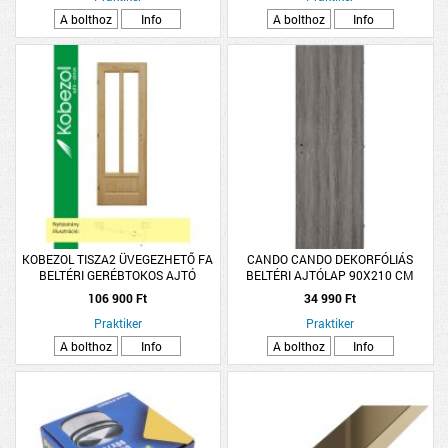
A bolthoz
Info
A bolthoz
Info
KOBEZOL TISZA2 ÜVEGEZHETŐ FA
CANDO CANDO DEKORFÓLIÁS
BELTÉRI GERÉBTOKOS AJTÓ
BELTÉRI AJTÓLAP 90X210 CM
SZÜRKE TÖLGY TELI JOBB
106 900 Ft
34 990 Ft
Praktiker
Praktiker
A bolthoz
Info
A bolthoz
Info