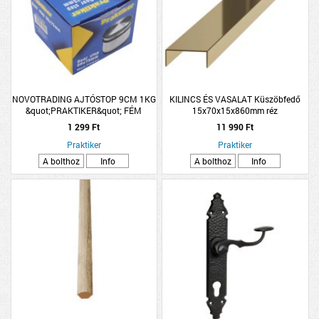
NOVOTRADING AJTÓSTOP 9CM 1KG
KILINCS ÉS VASALAT Küszöbfedő
&quot;PRAKTIKER&quot; FÉM
15x70x15x860mm réz
1 299 Ft
11 990 Ft
Praktiker
Praktiker
A bolthoz
Info
A bolthoz
Info