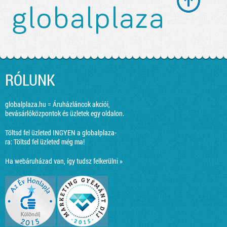
RÓLUNK
globalplaza.hu = Áruházláncok akciói,
bevásárlóközpontok és üzletek egy oldalon.
Töltsd fel üzleted INGYEN a globalplaza-
ra:
Töltsd fel üzleted még ma!
Ha webáruházad van, így tudsz felkerülni »