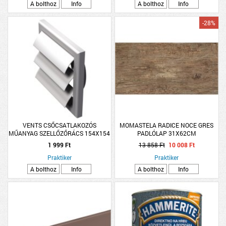
A bolthoz
Info
A bolthoz
Info
-28%
VENTS CSŐCSATLAKOZÓS
MOMASTELA RADICE NOCE GRES
MŰANYAG SZELLŐZŐRÁCS 154X154
PADLÓLAP 31X62CM
1,54M2/CSOMAG, BARNA
1 999 Ft
13 858 Ft
10 008 Ft
FAMINTÁS, PEI5, R10, FAGYÁLLÓ
Praktiker
Praktiker
A bolthoz
Info
A bolthoz
Info