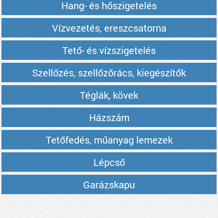
Hang- és hőszigetelés
Vízvezetés, ereszcsatorna
Tető- és vízszigetelés
Szellőzés, szellőzőrács, kiegészítők
Téglák, kövek
Házszám
Tetőfedés, műanyag lemezek
Lépcső
Garázskapu