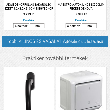
JEWE DEKORFÓLIÁS TAKARÓLÉC-
MAESTRO AJTÓKILINCS NZ 90MM
SZETT 1,2X1,2X210CM NEGYEDKÖR
FEKETE GENOVA
9 299 Ft
9 399 Ft
Praktiker
Praktiker
A bolthoz
Info
A bolthoz
Info
Többi KILINCS ÉS VASALAT Ajtókilincs... listázása
Praktiker további termékek