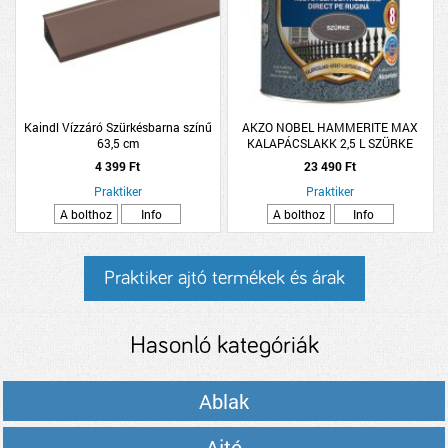
Kaindl Vízzáró Szürkésbarna színű
AKZO NOBEL HAMMERITE MAX
63,5 cm
KALAPÁCSLAKK 2,5 L SZÜRKE
HHAMAX250GR
4 399 Ft
23 490 Ft
Praktiker
Praktiker
A bolthoz
Info
A bolthoz
Info
Praktiker ajtó termékek és árak
Hasonló kategóriák
Ablak
Ajtó