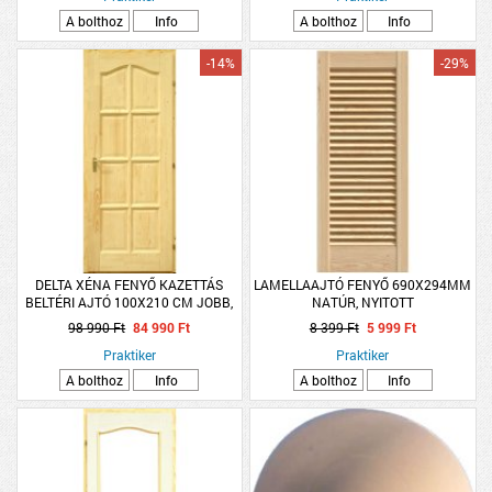
A bolthoz
Info
A bolthoz
Info
-14%
-29%
DELTA XÉNA FENYŐ KAZETTÁS
LAMELLAAJTÓ FENYŐ 690X294MM
BELTÉRI AJTÓ 100X210 CM JOBB,
NATÚR, NYITOTT
TELE, PALLÓTOK
98 990 Ft
84 990 Ft
8 399 Ft
5 999 Ft
Praktiker
Praktiker
A bolthoz
Info
A bolthoz
Info