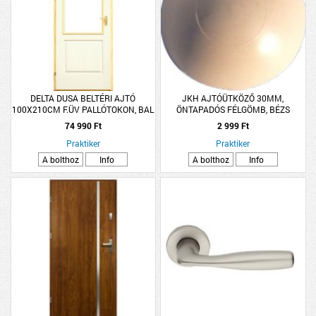
DELTA DUSA BELTÉRI AJTÓ
JKH AJTÓÜTKÖZŐ 30MM,
100X210CM F.ÜV PALLÓTOKON, BAL
ÖNTAPADÓS FÉLGÖMB, BÉZS
*KAP*(260552)
74 990 Ft
2 999 Ft
Praktiker
Praktiker
A bolthoz
Info
A bolthoz
Info