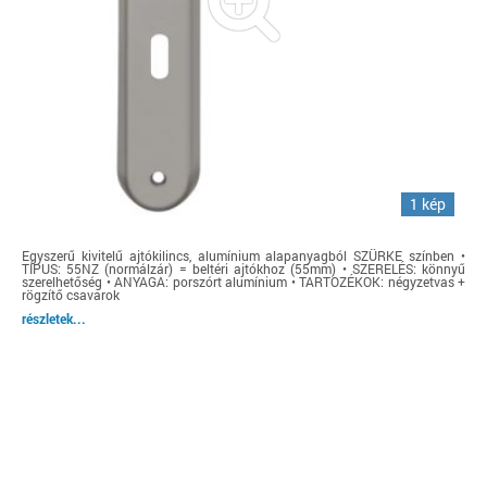
1 kép
Egyszerű kivitelű ajtókilincs, alumínium alapanyagból SZÜRKE színben •
TÍPUS: 55NZ (normálzár) = beltéri ajtókhoz (55mm) • SZERELÉS: könnyű
szerelhetőség • ANYAGA: porszórt alumínium • TARTOZÉKOK: négyzetvas +
rögzítő csavarok
részletek...