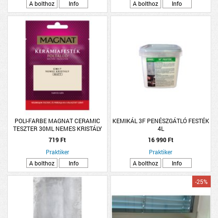
A bolthoz
Info
A bolthoz
Info
POLI-FARBE MAGNAT CERAMIC
KEMIKÁL 3F PENÉSZGÁTLÓ FESTÉK
TESZTER 30ML NEMES KRISTÁLY
4L
CM17
719 Ft
16 990 Ft
Praktiker
Praktiker
A bolthoz
Info
A bolthoz
Info
-25%