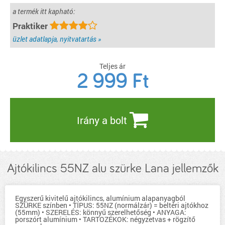
a termék itt kapható:
Praktiker
üzlet adatlapja, nyitvatartás »
Teljes ár
2 999
Ft
Irány a bolt
Ajtókilincs 55NZ alu szürke Lana jellemzők
Egyszerű kivitelű ajtókilincs, alumínium alapanyagból
SZÜRKE színben • TÍPUS: 55NZ (normálzár) = beltéri ajtókhoz
(55mm) • SZERELÉS: könnyű szerelhetőség • ANYAGA:
porszórt alumínium • TARTOZÉKOK: négyzetvas + rögzítő