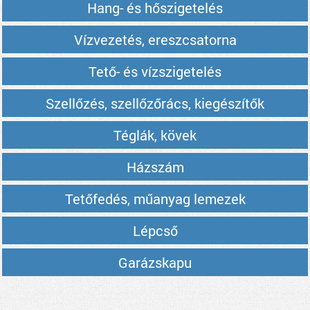
Hang- és hőszigetelés
Vízvezetés, ereszcsatorna
Tető- és vízszigetelés
Szellőzés, szellőzőrács, kiegészítők
Téglák, kövek
Házszám
Tetőfedés, műanyag lemezek
Lépcső
Garázskapu