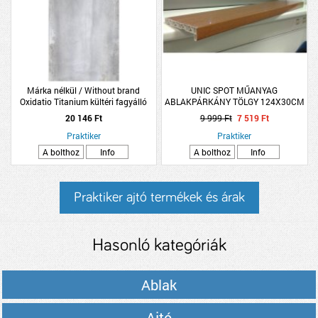
Márka nélkül / Without brand
UNIC SPOT MŰANYAG
Oxidatio Titanium kültéri fagyálló
ABLAKPÁRKÁNY TÖLGY 124X30CM
60x120cm szürke rektifikált gres
20 146 Ft
9 999 Ft
7 519 Ft
padlólap
Praktiker
Praktiker
A bolthoz
Info
A bolthoz
Info
Praktiker ajtó termékek és árak
Hasonló kategóriák
Ablak
Ajtó