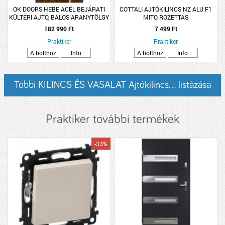
OK DOORS HEBE ACÉL BEJÁRATI
COTTALI AJTÓKILINCS NZ ALU F1
KÜLTÉRI AJTÓ, BALOS ARANYTÖLGY
MITO ROZETTÁS
SZÍNBEN
182 990 Ft
7 499 Ft
Praktiker
Praktiker
A bolthoz
Info
A bolthoz
Info
Többi KILINCS ÉS VASALAT Ajtókilincs... listázása
Praktiker további termékek
-33%