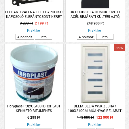
LEGRAND VALENA LIFE EGYPÓLUSÚ
OK DOORS REA HOMOKFÚVOTT
KAPCSOLÓ ELEFÁNTCSONT KERET
ACÉL BEJÁRATI KÜLTÉRI AJTÓ,
NÉLKÜL
BALOS ANTRACIT SZÍNBEN
3 299 Ft
2 199 Ft
248 900 Ft
Praktiker
Praktiker
A bolthoz
Info
A bolthoz
Info
-29%
Polyglass POLYGLASS IDROPLAST
DELTA DELTA W5K ZEBRA7
KENHETŐ BITUMENES
100X210CM MŰANYAG BEJÁRATI
VÍZSZIGETELÉS 1 KG
AJTÓ BAL, SAVMART ÜVEGGEL
6 299 Ft
173 990 Ft
122 900 Ft
Praktiker
Praktiker