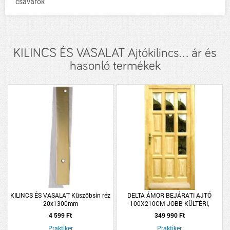
csavarok
KILINCS ÉS VASALAT Ajtókilincs... ár és
hasonló termékek
KILINCS ÉS VASALAT Küszöbsín réz
DELTA ÁMOR BEJÁRATI AJTÓ
20x1300mm
100X210CM JOBB KÜLTÉRI,
HÁROMSZÖGBEN ÜVEGES
4 599 Ft
349 990 Ft
Praktiker
Praktiker