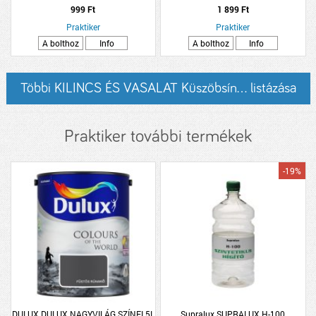
40DB/CSOMAG
999 Ft
1 899 Ft
Praktiker
Praktiker
A bolthoz
Info
A bolthoz
Info
Többi KILINCS ÉS VASALAT Küszöbsín... listázása
Praktiker további termékek
-19%
DULUX DULUX NAGYVILÁG SZÍNEI 5L
Supralux SUPRALUX H-100