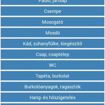
Padló, járólap
Csempe
Mosogató
Mosdó
Kád, zuhanyfülke, kiegészítő
Csap, csaptelep
WC
Tapéta, burkolat
Burkolóanyagok, ragasztók
Hang- és hőszigetelés