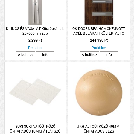
KILINCS ÉS VASALAT Küszöbsín alu
OK DOORS REA HOMOKFÚVOTT
20x600mm 2db
ACÉL BEJÁRATI KÜLTÉRI AJTÓ,
JOBBOS SÖTÉTDIÓ SZÍNBEN
2 299 Ft
244 990 Ft
Praktiker
Praktiker
A bolthoz
Info
A bolthoz
Info
SUKI SUKI AJTÓÜTKÖZŐ
JKH AJTÓÜTKÖZŐ 40MM,
ÖNTAPADÓS 10MM ÁTLÁTSZÓ
ÖNTAPADÓS BÉZS