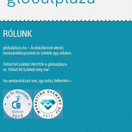
RÓLUNK
globalplaza.hu = Áruházláncok akciói,
bevásárlóközpontok és üzletek egy oldalon.
Töltsd fel üzleted INGYEN a globalplaza-
ra:
Töltsd fel üzleted még ma!
Ha webáruházad van, így tudsz felkerülni »