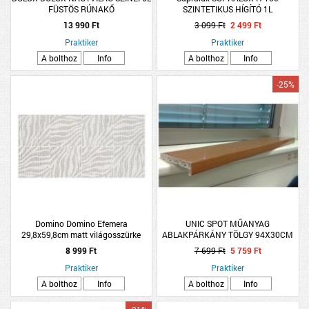
FÜSTÖS RÚNAKŐ
SZINTETIKUS HÍGÍTÓ 1L
13 990 Ft
3 099 Ft
2 499 Ft
Praktiker
Praktiker
A bolthoz
Info
A bolthoz
Info
-25%
Domino Domino Efemera
UNIC SPOT MŰANYAG
29,8x59,8cm matt világosszürke
ABLAKPÁRKÁNY TÖLGY 94X30CM
mintás dekorcsempe
8 999 Ft
7 699 Ft
5 759 Ft
Praktiker
Praktiker
A bolthoz
Info
A bolthoz
Info