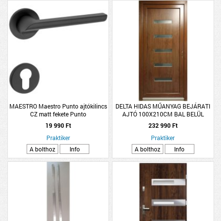
MAESTRO Maestro Punto ajtókilincs
DELTA HIDAS MŰANYAG BEJÁRATI
CZ matt fekete Punto
AJTÓ 100X210CM BAL BELÜL
FEHÉR KÍVÜL DIÓ FÓLIÁS W5K SIMA
19 990 Ft
232 990 Ft
Praktiker
Praktiker
A bolthoz
Info
A bolthoz
Info