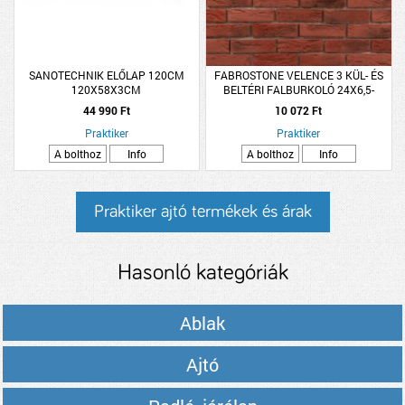
SANOTECHNIK ELŐLAP 120CM
FABROSTONE VELENCE 3 KÜL- ÉS
120X58X3CM
BELTÉRI FALBURKOLÓ 24X6,5-
7X2CM
44 990 Ft
10 072 Ft
Praktiker
Praktiker
A bolthoz
Info
A bolthoz
Info
Praktiker ajtó termékek és árak
Hasonló kategóriák
Ablak
Ajtó