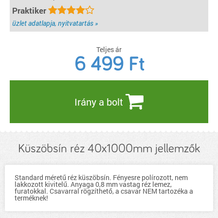
Praktiker
üzlet adatlapja, nyitvatartás »
Teljes ár
6 499
Ft
Irány a bolt
Küszöbsín réz 40x1000mm jellemzők
Standard méretű réz küszöbsín. Fényesre polírozott, nem
lakkozott kivitelű. Anyaga 0,8 mm vastag réz lemez,
furatokkal. Csavarral rögzíthető, a csavar NEM tartozéka a
terméknek!