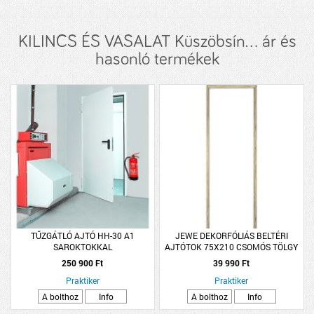
KILINCS ÉS VASALAT Küszöbsín... ár és
hasonló termékek
TŰZGÁTLÓ AJTÓ HH-30 A1
JEWE DEKORFÓLIÁS BELTÉRI
SAROKTOKKAL
AJTÓTOK 75X210 CSOMÓS TÖLGY
875*2125CM,RAL9002,KILINCCSEL
BAL BLOKK TOK
250 900 Ft
39 990 Ft
Praktiker
Praktiker
A bolthoz
Info
A bolthoz
Info