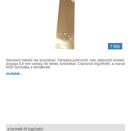
1 kép
Standard méretű réz küszöbsín. Fényesre polírozott, nem lakkozott kivitelű.
Anyaga 0,8 mm vastag réz lemez, furatokkal. Csavarral rögzíthető, a csavar
NEM tartozéka a terméknek!
részletek...
a termék itt kapható: