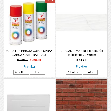
-21%
SCHULLER PRISMA COLOR SPRAY
CERSANIT MARINEL struktúrált
SÁRGA 400ML RAL 1003
falicsempe 20X60cm
3 399 Ft
2 699 Ft
8 315 Ft
Praktiker
Praktiker
A bolthoz
Info
A bolthoz
Info