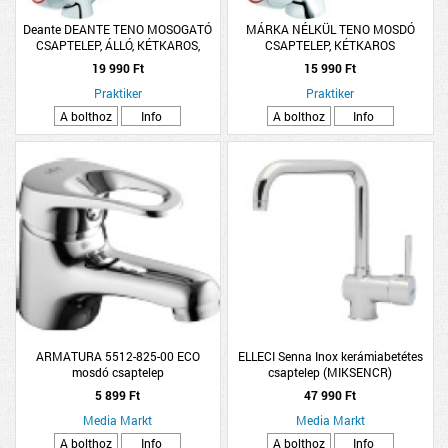
Deante DEANTE TENO MOSOGATÓ
MÁRKA NÉLKÜL TENO MOSDÓ
CSAPTELEP, ÁLLÓ, KÉTKAROS,
CSAPTELEP, KÉTKAROS
MAGAS, ÍVES
19 990 Ft
15 990 Ft
Praktiker
Praktiker
A bolthoz
Info
A bolthoz
Info
ARMATURA 5512-825-00 ECO
ELLECI Senna Inox kerámiabetétes
mosdó csaptelep
csaptelep (MIKSENCR)
5 899 Ft
47 990 Ft
Media Markt
Media Markt
A bolthoz
Info
A bolthoz
Info