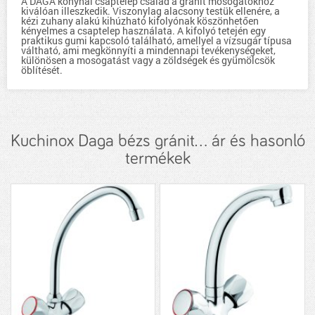
A DAGA konyhai csaptelep család a gránit mosogatókhoz
kiválóan illeszkedik. Viszonylag alacsony testük ellenére, a
kézi zuhany alakú kihúzható kifolyónak köszönhetően
kényelmes a csaptelep használata. A kifolyó tetején egy
praktikus gumi kapcsoló található, amellyel a vízsugár típusa
váltható, ami megkönnyíti a mindennapi tevékenységeket,
különösen a mosogatást vagy a zöldségek és gyümölcsök
öblítését.
Kuchinox Daga bézs gránit... ár és hasonló
termékek