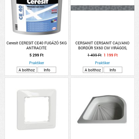
Ceresit CERESIT CE40 FUGÁZÓ 5KG
CERSANIT CERSANIT CALVANO
ANTRACITE
BORDŰR 5X60 CM VIRÁGOS,
SZÜRKE, FÉNYES
5 299 Ft
1 499 Ft
1 199 Ft
Praktiker
Praktiker
A bolthoz
Info
A bolthoz
Info