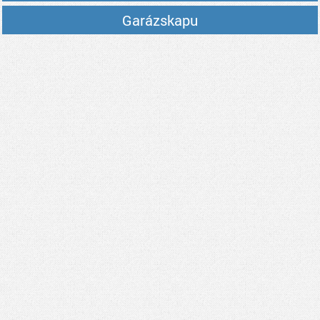
Garázskapu