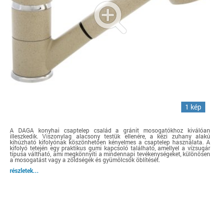
1 kép
A DAGA konyhai csaptelep család a gránit mosogatókhoz kiválóan
illeszkedik. Viszonylag alacsony testük ellenére, a kézi zuhany alakú
kihúzható kifolyónak köszönhetően kényelmes a csaptelep használata. A
kifolyó tetején egy praktikus gumi kapcsoló található, amellyel a vízsugár
típusa váltható, ami megkönnyíti a mindennapi tevékenységeket, különösen
a mosogatást vagy a zöldségek és gyümölcsök öblítését.
részletek...