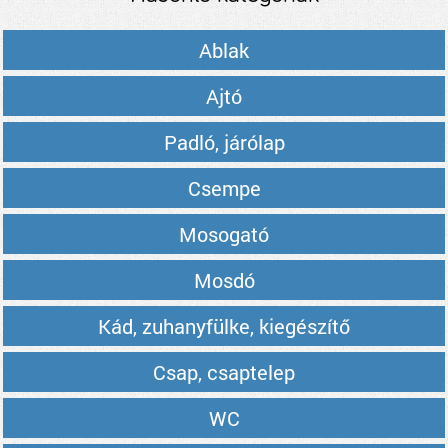
Ablak
Ajtó
Padló, járólap
Csempe
Mosogató
Mosdó
Kád, zuhanyfülke, kiegészítő
Csap, csaptelep
WC