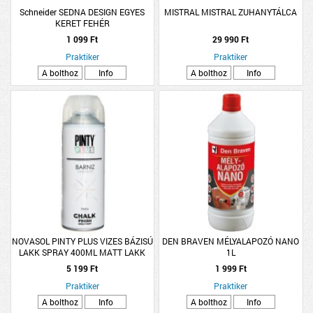
Schneider SEDNA DESIGN EGYES
MISTRAL MISTRAL ZUHANYTÁLCA
KERET FEHÉR
1 099 Ft
29 990 Ft
Praktiker
Praktiker
A bolthoz
Info
A bolthoz
Info
NOVASOL PINTY PLUS VIZES BÁZISÚ
DEN BRAVEN MÉLYALAPOZÓ NANO
LAKK SPRAY 400ML MATT LAKK
1L
5 199 Ft
1 999 Ft
Praktiker
Praktiker
A bolthoz
Info
A bolthoz
Info