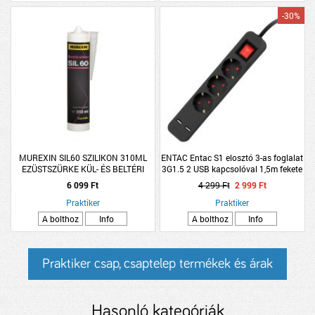
-30%
MUREXIN SIL60 SZILIKON 310ML
ENTAC Entac S1 elosztó 3-as foglalat
EZÜSTSZÜRKE KÜL- ÉS BELTÉRI
3G1.5 2 USB kapcsolóval 1,5m fekete
6 099 Ft
4 299 Ft
2 999 Ft
Praktiker
Praktiker
A bolthoz
Info
A bolthoz
Info
Praktiker csap, csaptelep termékek és árak
Hasonló kategóriák