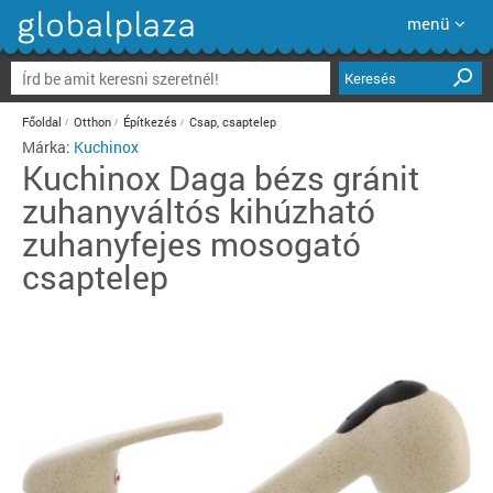
menü
Keresés
Főoldal
Otthon
Építkezés
Csap, csaptelep
Márka:
Kuchinox
Kuchinox
Daga bézs gránit
zuhanyváltós kihúzható
zuhanyfejes mosogató
csaptelep