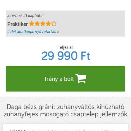
a termék itt kapható:
Praktiker
üzlet adatlapja, nyitvatartás »
Teljes ár
29 990
Ft
Irány a bolt
Daga bézs gránit zuhanyváltós kihúzható
zuhanyfejes mosogató csaptelep jellemzők