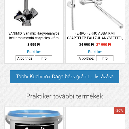
SANIMIX Sanimix Hagyományos
FERRO FERRO ABBA KMT
kétkaros mosdó csaptelep króm
CSAPTELEP FALI ZUHANYSZETTEL,
színű
HOSSZÚ KIFOLYÓ
8 999 Ft
34 990 Ft
27 990 Ft
Praktiker
Praktiker
A bolthoz
Info
A bolthoz
Info
Többi Kuchinox Daga bézs gránit... listázása
Praktiker további termékek
-20%