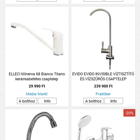
ELLECI Minerva 68 Bianco Titano
EVIDO EVIDO INVISIBLE VÍZTISZTÍTÓ
kerámiabetétes csaptelep
ÉS VÍZSZŰRŐS CSAPTELEP
(MGKMIN68)
29 990 Ft
239 900 Ft
Media Markt
Praktiker
A bolthoz
Info
A bolthoz
Info
-20%