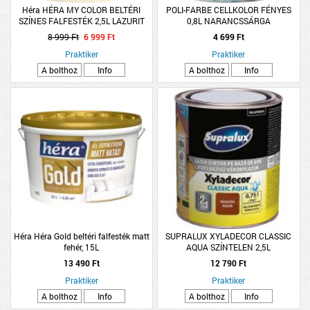
Héra HÉRA MY COLOR BELTÉRI
POLI-FARBE CELLKOLOR FÉNYES
SZÍNES FALFESTÉK 2,5L LAZURIT
0,8L NARANCSSÁRGA
KÉK
8 999 Ft
6 999 Ft
4 699 Ft
Praktiker
Praktiker
A bolthoz
Info
A bolthoz
Info
Héra Héra Gold beltéri falfesték matt
SUPRALUX XYLADECOR CLASSIC
fehér, 15L
AQUA SZÍNTELEN 2,5L
13 490 Ft
12 790 Ft
Praktiker
Praktiker
A bolthoz
Info
A bolthoz
Info