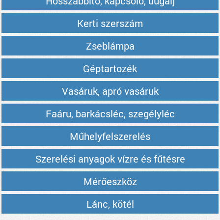
Hosszabbító, kapcsoló, dugalj
Kerti szerszám
Zseblámpa
Géptartozék
Vasáruk, apró vasáruk
Faáru, barkácsléc, szegélyléc
Műhelyfelszerelés
Szerelési anyagok vízre és fűtésre
Mérőeszköz
Lánc, kötél