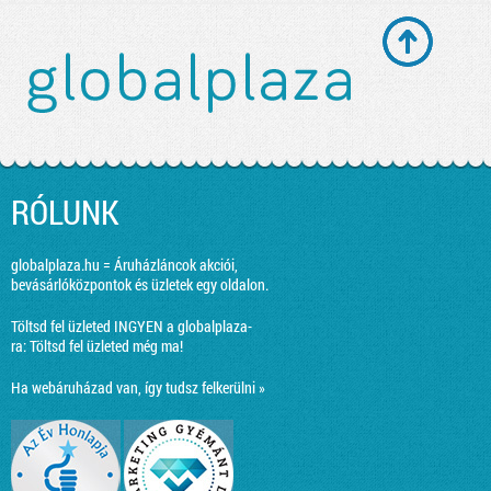
RÓLUNK
globalplaza.hu = Áruházláncok akciói,
bevásárlóközpontok és üzletek egy oldalon.
Töltsd fel üzleted INGYEN a globalplaza-
ra:
Töltsd fel üzleted még ma!
Ha webáruházad van, így tudsz felkerülni »