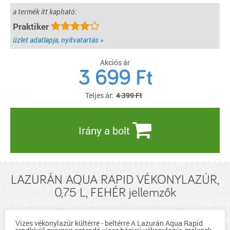
a termék itt kapható:
Praktiker
üzlet adatlapja, nyitvatartás »
Akciós ár
3 699
Ft
Teljes ár:
4 399 Ft
Irány a bolt
LAZURÁN AQUA RAPID VÉKONYLAZÚR,
0,75 L, FEHÉR jellemzők
Vizes vékonylazúr kültérre - beltérre A Lazurán Aqua Rapid