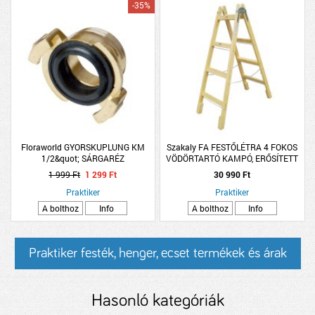
-35%
Floraworld GYORSKUPLUNG KM
Szakaly FA FESTŐLÉTRA 4 FOKOS
1/2&quot; SÁRGARÉZ
VÖDÖRTARTÓ KAMPÓ, ERŐSÍTETT
LÁB
1 999 Ft
1 299 Ft
30 990 Ft
Praktiker
Praktiker
A bolthoz
Info
A bolthoz
Info
Praktiker festék, henger, ecset termékek és árak
Hasonló kategóriák