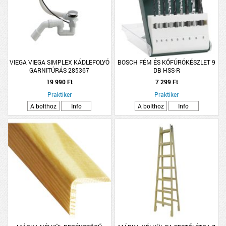
VIEGA VIEGA SIMPLEX KÁDLEFOLYÓ
BOSCH FÉM ÉS KŐFÚRÓKÉSZLET 9
GARNITÚRÁS 285367
DB HSS-R
19 990 Ft
7 299 Ft
Praktiker
Praktiker
A bolthoz
Info
A bolthoz
Info