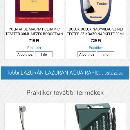
POLI-FARBE MAGNAT CERAMIC
DULUX DULUX NAGYVILÁG SZÍNEI
TESZTER 30ML MÉZES BOROSTYÁN
TESTER SZIKRÁZÓ NAPKELTE 30ML
CM37
719 Ft
729 Ft
Praktiker
Praktiker
A bolthoz
Info
A bolthoz
Info
Többi LAZURÁN LAZURÁN AQUA RAPID... listázása
Praktiker további termékek