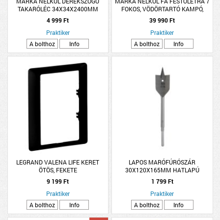
MÁRKA NÉLKÜL DERÉKSZÖGŰ
MÁRKA NÉLKÜL FA FESTŐLÉTRA 7
TAKARÓLÉC 34X34X2400MM
FOKOS, VÖDÖRTARTÓ KAMPÓ,
FENYŐ H36CP PEFC
ERŐSÍTETT LÁB
4 999 Ft
39 990 Ft
Praktiker
Praktiker
A bolthoz
Info
A bolthoz
Info
LEGRAND VALENA LIFE KERET
LAPOS MARÓFÚRÓSZÁR
ÖTÖS, FEKETE
30X120X165MM HATLAPÚ
9 199 Ft
1 799 Ft
Praktiker
Praktiker
A bolthoz
Info
A bolthoz
Info