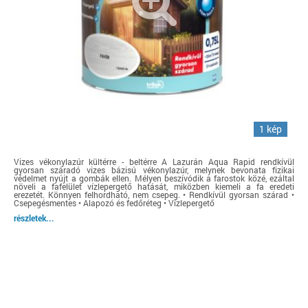
1 kép
Vizes vékonylazúr kültérre - beltérre A Lazurán Aqua Rapid rendkívül
gyorsan száradó vizes bázisú vékonylazúr, melynek bevonata fizikai
védelmet nyújt a gombák ellen. Mélyen beszívódik a farostok közé, ezáltal
növeli a fafelület vízlepergető hatását, miközben kiemeli a fa eredeti
erezetét. Könnyen felhordható, nem csepeg. • Rendkívül gyorsan szárad •
Csepegésmentes • Alapozó és fedőréteg • Vízlepergető
részletek...