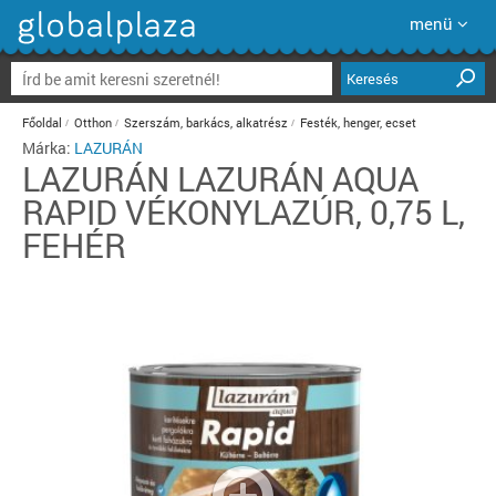
menü
Keresés
Főoldal
Otthon
Szerszám, barkács, alkatrész
Festék, henger, ecset
Márka:
LAZURÁN
LAZURÁN
LAZURÁN AQUA
RAPID VÉKONYLAZÚR, 0,75 L,
FEHÉR