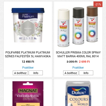
-21%
POLIFARBE PLATINUM PLATINUM
SCHULLER PRISMA COLOR SPRAY
SZÍNES FALFESTÉK 5L HAMVASKA
MATT BARNA 400ML RAL 8014
H20
12 490 Ft
3 399 Ft
2 699 Ft
Praktiker
Praktiker
A bolthoz
Info
A bolthoz
Info