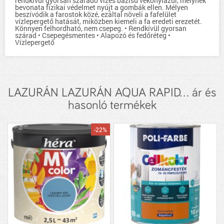
rendkívül gyorsan száradó vizes bázisú vékonylazúr, melynek
bevonata fizikai védelmet nyújt a gombák ellen. Mélyen
beszívódik a farostok közé, ezáltal növeli a fafelület
vízlepergető hatását, miközben kiemeli a fa eredeti erezetét.
Könnyen felhordható, nem csepeg. • Rendkívül gyorsan
szárad • Csepegésmentes • Alapozó és fedőréteg •
Vízlepergető
LAZURÁN LAZURÁN AQUA RAPID... ár és
hasonló termékek
-22%