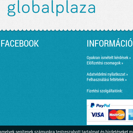
FACEBOOK
INFORMÁCIÓ
Gyakran ismételt kérdések »
Előfizetési csomagok »
Adatvédelmi nyilatkozat »
Felhasználási feltételek »
Fizetési szolgáltatónk:
melyek segítenek számunkra testreszabott tartalmat és hirdetéseket m