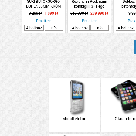
SUKI BÚTORGÖRGŐ
Reckmann Reckmann
Debbex
DUPLA 50MM KRÓM
kombigrill 3+1 égő
betonfoly
STIFTES 40KG
203x62x132cm 13,8kW
3 299 Ft
1 099 Ft
319 990 Ft
239 990 Ft
9 99
gáz és faszenes
Praktiker
Praktiker
Prakt
A bolthoz
Info
A bolthoz
Info
A bolthoz
Mobiltelefon
Okostelefo