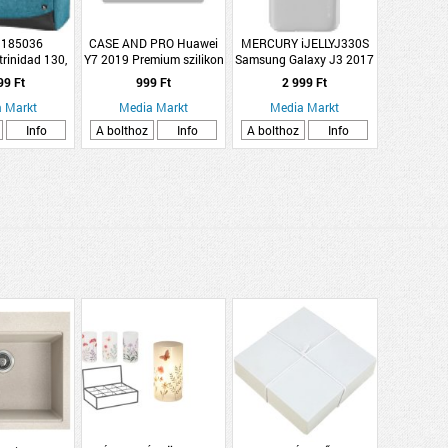
185036
CASE AND PRO Huawei
MERCURY iJELLYJ330S
trinidad 130,
Y7 2019 Premium szilikon
Samsung Galaxy J3 2017
ék
tok, Fekete (CEL-PREMSIL-
TPU Tok, ezüst
99 Ft
999 Ft
2 999 Ft
Y719-BK)
 Markt
Media Markt
Media Markt
Info
A bolthoz
Info
A bolthoz
Info