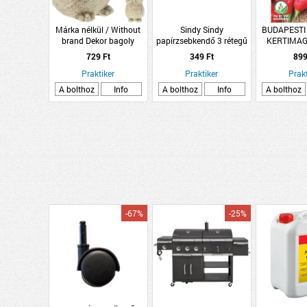
Márka nélkül / Without
Sindy Sindy
BUDAPESTI
brand Dekor bagoly
papírzsebkendő 3 rétegű
KERTIMAG
6x6x9cm arany színben 3-
100db/csomag
POZVO
729 Ft
349 Ft
899
féle
Praktiker
Praktiker
Prakt
A bolthoz
Info
A bolthoz
Info
A bolthoz
-67%
-25%