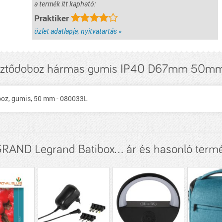
a termék itt kapható:
Praktiker
üzlet adatlapja, nyitvatartás »
esztődoboz hármas gumis IP40 D67mm 50mm 
boz, gumis, 50 mm - 080033L
RAND Legrand Batibox... ár és hasonló term