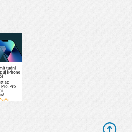
mit tudni
z új iPhone
ől
tt az
 Pro, Pro
ni
is!