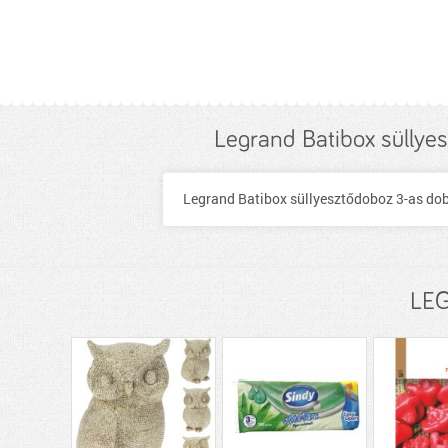
Legrand Batibox sülly
Legrand Batibox süllyesztődoboz 3-as do
LEG