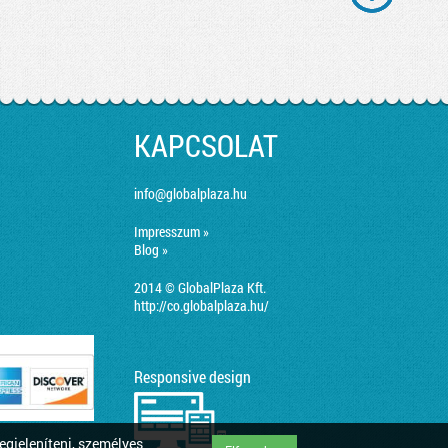
KAPCSOLAT
info@globalplaza.hu
Impresszum »
Blog »
2014 © GlobalPlaza Kft.
http://co.globalplaza.hu/
Responsive design
egjeleníteni, személyes