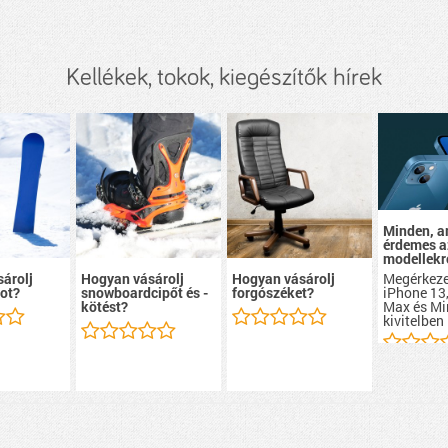
Kellékek, tokok, kiegészítők hírek
Minden, a
érdemes a
modellekr
Megérkeze
árolj
Hogyan vásárolj
Hogyan vásárolj
iPhone 13,
ot?
snowboardcipőt és -
forgószéket?
Max és Mi
kötést?
kivitelben 