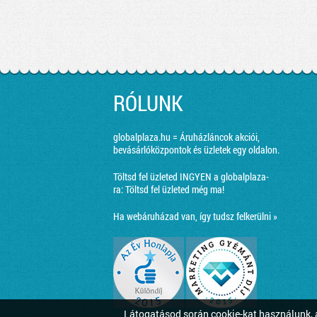
RÓLUNK
globalplaza.hu = Áruházláncok akciói,
bevásárlóközpontok és üzletek egy oldalon.
Töltsd fel üzleted INGYEN a globalplaza-
ra:
Töltsd fel üzleted még ma!
Ha webáruházad van, így tudsz felkerülni »
Látogatásod során cookie-kat használunk, a