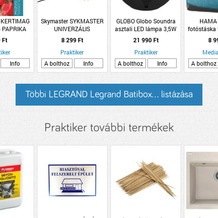
 KERTIMAG
Skymaster SYKMASTER
GLOBO Globo Soundra
HAMA 
 PAPRIKA
UNIVERZÁLIS
asztali LED lámpa 3,5W
fotóstáska 
 RS 3
TÁPEGYSÉG
5V Bluetooth IP20
k
 Ft
8 299 Ft
21 990 Ft
8 9
ELEKTRONIKAI
20,2x11,5x18,3cm fekete
iker
ESZKÖZÖKHÖZ 3-12V
Praktiker
Praktiker
Media
2000MA
Info
A bolthoz
Info
A bolthoz
Info
A bolthoz
Többi LEGRAND Legrand Batibox... listázása
Praktiker további termékek