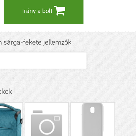
Irány a bolt
sárga-fekete jellemzők
ékek