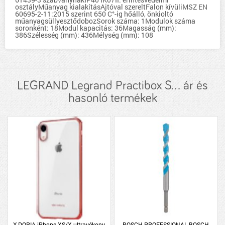
osztályMűanyag kialakításAjtóval szereltFalon kívüliMSZ EN
60695-2-11:2015 szerint 650 C°-ig hőálló, önkioltó
műanyagsüllyesztődobozSorok száma: 1Modulok száma
soronként: 18Modul kapacitás: 36Magasság (mm):
386Szélesség (mm): 436Mélység (mm): 108
LEGRAND Legrand Practibox S... ár és
hasonló termékek
X-DORIA iPhone XS/X ultravékony
BOSCH PROFESSIONAL BOSCH