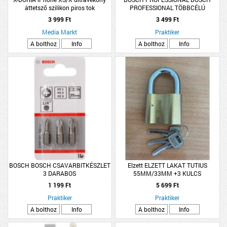
áttetsző szilikon piros tok
PROFESSIONAL TÖBBCÉLÚ
(3X2C3203B)
FÚRÓSZÁR MULTICONSTRUCTION
3 999 Ft
3 499 Ft
HEX-9 10X90MM
Media Markt
Praktiker
A bolthoz
Info
A bolthoz
Info
BOSCH BOSCH CSAVARBITKÉSZLET
Elzett ELZETT LAKAT TUTIUS
3 DARABOS
55MM/33MM +3 KULCS
1 199 Ft
5 699 Ft
Praktiker
Praktiker
A bolthoz
Info
A bolthoz
Info