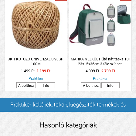
JKH KÖTÖZŐ UNIVERZÁLIS 90GR
MÁRKA NÉLKÜL Hűtő hátitáska 10l
100M
23x15x36cm 3-féle színben
1 499 Ft
1 199 Ft
4 099 Ft
2 799 Ft
Praktiker
Praktiker
A bolthoz
Info
A bolthoz
Info
Praktiker kellékek, tokok, kiegészítők termékek és
árak
Hasonló kategóriák