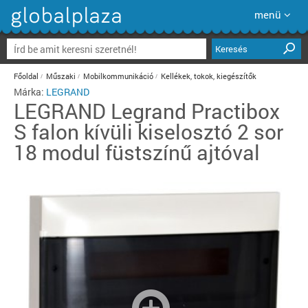
menü
Keresés
Főoldal
Műszaki
Mobilkommunikáció
Kellékek, tokok, kiegészítők
Márka:
LEGRAND
LEGRAND
Legrand Practibox
S falon kívüli kiselosztó 2 sor
18 modul füstszínű ajtóval