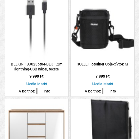
BELKIN F8J023bt04-BLK 1.2m
ROLLEI Fotoliner Objektívtok M
lightning-USB kábel, fekete
9 999 Ft
7 899 Ft
Media Markt
Media Markt
A bolthoz
Info
A bolthoz
Info