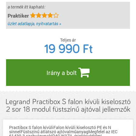
a termék itt kapható:
Praktiker
üzlet adatlapja, nyitvatartás »
Teljes ár
19 990
Ft
Irány a bolt
Legrand Practibox S falon kívüli kiselosztó
2 sor 18 modul füstszínű ajtóval jellemzők
Practibox S falon kívüliFalon kívüli kiselosztó PE és N
sínnelFüstszínű átlátszó ajtóvalműanyagMegfelel az IEC
61439-3 szabványnakIP40 IK07II. érintésvédelmi