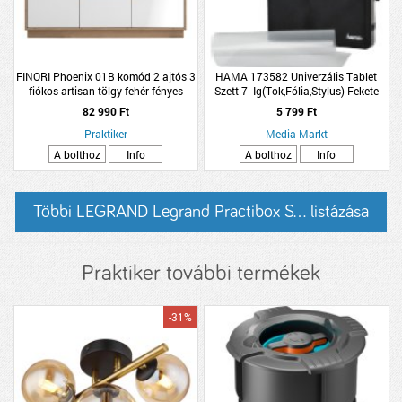
FINORI Phoenix 01B komód 2 ajtós 3
HAMA 173582 Univerzális Tablet
fiókos artisan tölgy-fehér fényes
Szett 7 -Ig(Tok,Fólia,Stylus) Fekete
117x88x40cm
82 990 Ft
5 799 Ft
Praktiker
Media Markt
A bolthoz
Info
A bolthoz
Info
Többi LEGRAND Legrand Practibox S... listázása
Praktiker további termékek
-31%