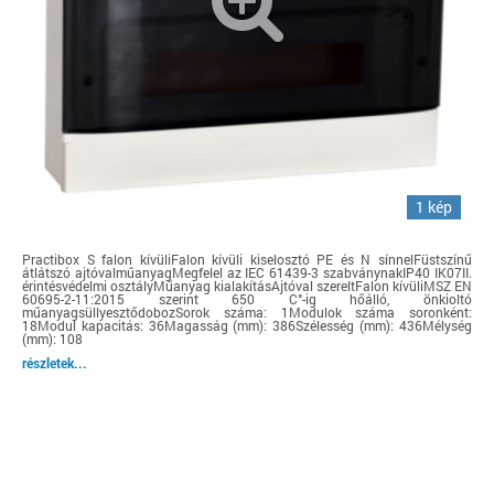
1 kép
Practibox S falon kívüliFalon kívüli kiselosztó PE és N sínnelFüstszínű
átlátszó ajtóvalműanyagMegfelel az IEC 61439-3 szabványnakIP40 IK07II.
érintésvédelmi osztályMűanyag kialakításAjtóval szereltFalon kívüliMSZ EN
60695-2-11:2015 szerint 650 C°-ig hőálló, önkioltó
műanyagsüllyesztődobozSorok száma: 1Modulok száma soronként:
18Modul kapacitás: 36Magasság (mm): 386Szélesség (mm): 436Mélység
(mm): 108
részletek...