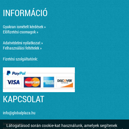
INFORMÁCIÓ
Gyakran ismételt kérdések »
Előfizetési csomagok »
Adatvédelmi nyilatkozat »
Felhasználási feltételek »
Fizetési szolgáltatónk:
KAPCSOLAT
info@globalplaza.hu
Impresszum »
Látogatásod során cookie-kat használunk, amelyek segítenek
Blog »