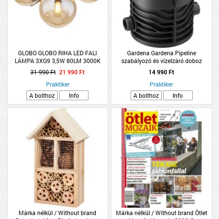
GLOBO GLOBO RIHA LED FALI
Gardena Gardena Pipeline
LÁMPA 3XG9 3,5W 80LM 3000K
szabályozó és vízelzáró doboz
IP20 28,3X20,8X18,9 CM FEKETE-
3/4&quot;
31 990 Ft
21 990 Ft
14 990 Ft
SÁRGARÉZ SZÍNŰ
Praktiker
Praktiker
A bolthoz
Info
A bolthoz
Info
Márka nélkül / Without brand
Márka nélkül / Without brand Ötlet