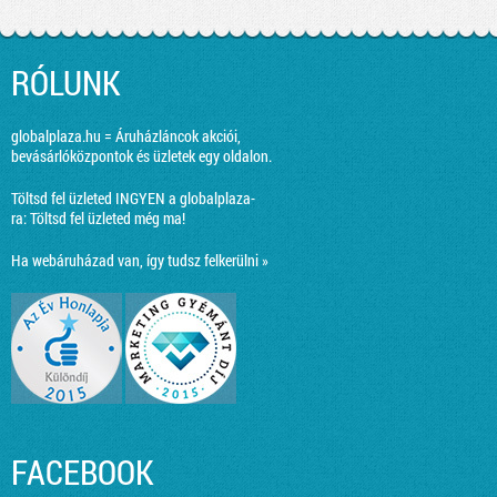
RÓLUNK
globalplaza.hu = Áruházláncok akciói,
bevásárlóközpontok és üzletek egy oldalon.
Töltsd fel üzleted INGYEN a globalplaza-
ra:
Töltsd fel üzleted még ma!
Ha webáruházad van, így tudsz felkerülni »
FACEBOOK