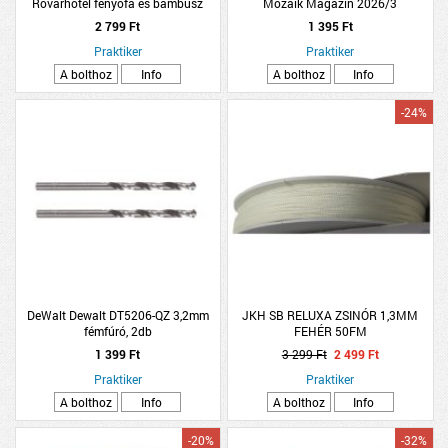
Rovarhotel fenyőfa és bambusz
Mozaik Magazin 2026/3
29x17x10cm 3-féle
2 799 Ft
1 395 Ft
Praktiker
Praktiker
A bolthoz
Info
A bolthoz
Info
-24%
DeWalt Dewalt DT5206-QZ 3,2mm
JKH SB RELUXA ZSINÓR 1,3MM
fémfúró, 2db
FEHÉR 50FM
1 399 Ft
3 299 Ft
2 499 Ft
Praktiker
Praktiker
A bolthoz
Info
A bolthoz
Info
-20%
-32%