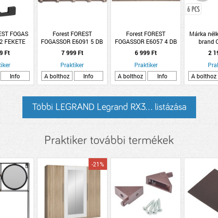
REST FOGAS
Forest FOREST
Forest FOREST
Márka nélk
2 FEKETE
FOGASSOR E6091 5 DB
FOGASSOR E6057 4 DB
brand C
AKASZTÓ MATT NIKKEL
AKASZTÓ MATT NIKKEL
25x14x11,3
9 Ft
7 999 Ft
6 999 Ft
2 1
SZÍNŰ
SZÍNŰ
polip
iker
Praktiker
Praktiker
Pra
Info
A bolthoz
Info
A bolthoz
Info
A bolthoz
Többi LEGRAND Legrand RX3... listázása
Praktiker további termékek
-21%