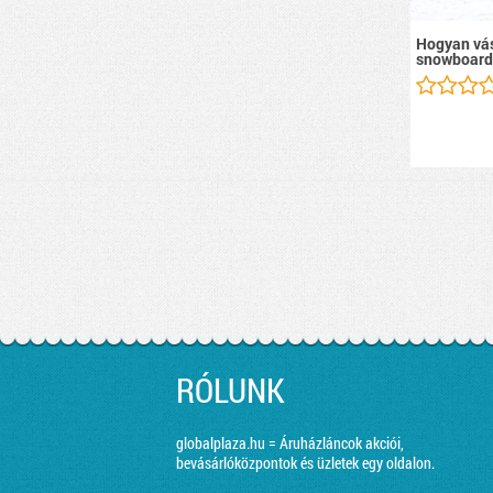
Hogyan vás
snowboard
RÓLUNK
globalplaza.hu = Áruházláncok akciói,
bevásárlóközpontok és üzletek egy oldalon.