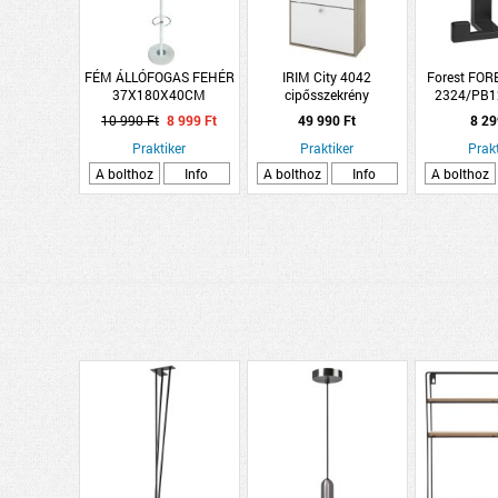
FÉM ÁLLÓFOGAS FEHÉR
IRIM City 4042
Forest FO
37X180X40CM
cipősszekrény
2324/PB1
67x123x28cm sonoma-
10 990 Ft
8 999 Ft
49 990 Ft
8 29
fehér
Praktiker
Praktiker
Prakt
A bolthoz
Info
A bolthoz
Info
A bolthoz