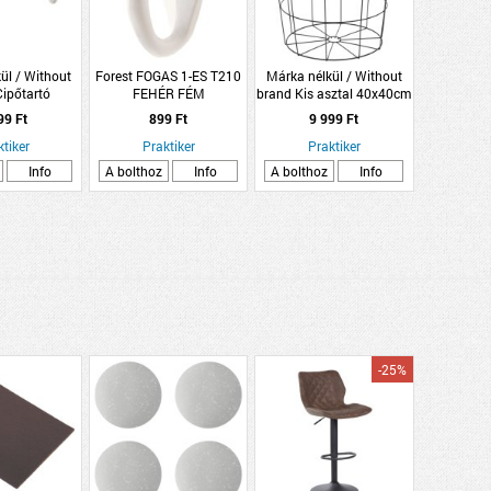
ül / Without
Forest FOGAS 1-ES T210
Márka nélkül / Without
ipőtartó
FEHÉR FÉM
brand Kis asztal 40x40cm
cm 6db/szett
fém rácsos fekete 40cm
99 Ft
899 Ft
9 999 Ft
ropilén
átmérőjű fedéllel
ktiker
Praktiker
Praktiker
Info
A bolthoz
Info
A bolthoz
Info
-25%