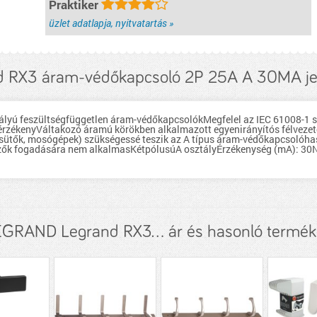
Praktiker
üzlet adatlapja, nyitvatartás »
d RX3 áram-védőkapcsoló 2P 25A A 30MA je
lyú feszültségfüggetlen áram-védőkapcsolókMegfelel az IEC 61008-1 
rzékenyVáltakozó áramú körökben alkalmazott egyenirányítós félvezető
ssütők, mosógépek) szükségessé teszik az A típus áram-védőkapcsolóhas
ezők fogadására nem alkalmasKétpólusúA osztályÉrzékenység (mA): 30N
GRAND Legrand RX3... ár és hasonló termé