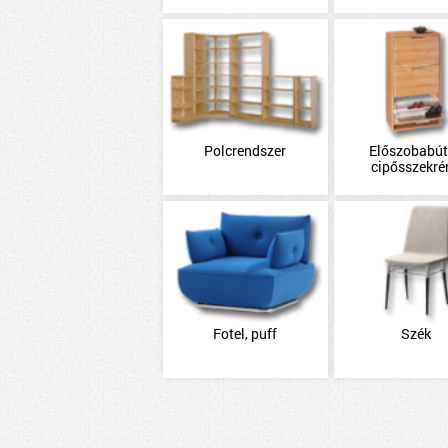
Polcrendszer
Előszobabút
cipősszekré
Fotel, puff
Szék