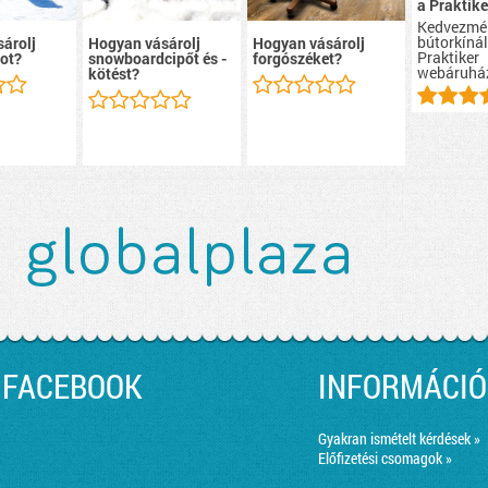
a Praktike
Kedvezmé
bútorkínál
árolj
Hogyan vásárolj
Hogyan vásárolj
Praktiker
ot?
snowboardcipőt és -
forgószéket?
webáruhá
kötést?
FACEBOOK
INFORMÁCIÓ
Gyakran ismételt kérdések »
Előfizetési csomagok »