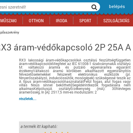
belépés
MŰSZAKI
OTTHON
IRODA
SPORT
SZOLGÁLTATÁS
cipősszekrény
RX3 áram-védőkapcsoló 2P 25A 
ka
yógyszertár
csálnivaló
Sport akciók
Építkezés
Fitneszközpont
Biztonságtechnika
kciók
a
, gördeszka, roller
ék
mékek, sütemények
Szolgáltatás akciók
Szerszám, barkács, alkatrész
Kocsmasport
Ünnepi dekoráció
RX3 lakossági áram-védőkapcsolókA osztályú feszültségfüggetlen
tító, parkolás
s ital
Iskolakezdés, papír, írószer
Motor
Fűtés
áram-védőkapcsolókMegfelel az IEC 61008-1 szabványnakA osztályú
M: váltakozó áramra és pulzáló egyenáramra egyaránt
ás akciók
k
l
Háziállatok
Autó
érzékenyVáltakozó áramú körökben alkalmazott egyenirányítós
félvezetőselemekkel felszerelt elektronikus eszközök (pl.
fényerőszabályzó, indukcióssütők, mosógépek) szükségessé teszik az
iók
Bébi
Ingatlan
A típus áram-védőkapcsolóhasználatátFelül fogas, alul fogas vagy
villás fésűs sínnel beköthetőSegédérintkezők fogadására nem
ók
Gyógyászati segédeszköz
alkalmasKétpólusúA osztályÉrzékenység (mA): 30Névleges
áramerősség, In [A]: 2517,5 mm-es modulszám: 2
Regisztrálj az oldalunkra INGYEN itt ››
részletek...
Regisztrálj az oldalunkra INGYEN itt ››
Regisztrálj az oldalunkra INGYEN itt ››
Regisztrálj az oldalunkra INGYEN itt ››
Regisztrálj az oldalunkra INGYEN itt ››
Regisztrálj az oldalunkra INGYEN itt ››
Regisztrálj az oldalunkra INGYEN itt ››
Regisztrálj az oldalunkra INGYEN itt ››
a termék itt kapható: