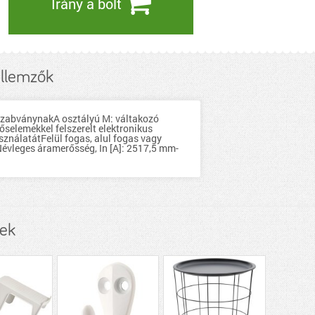
Irány a bolt
llemzők
szabványnakA osztályú M: váltakozó
selemekkel felszerelt elektronikus
ználatátFelül fogas, alul fogas vagy
évleges áramerősség, In [A]: 2517,5 mm-
kek