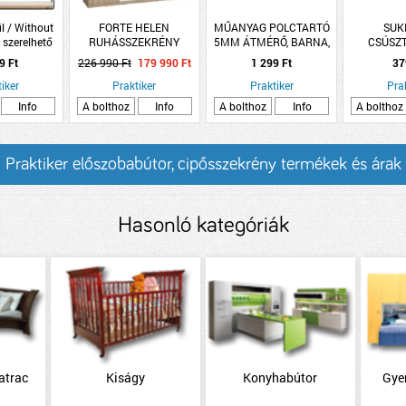
l / Without
FORTE HELEN
MŰANYAG POLCTARTÓ
SUKI
 szerelhető
RUHÁSSZEKRÉNY
5MM ÁTMÉRŐ, BARNA,
CSÚSZT
F polccal,
227,5/212,9/59 Q45F
CSAVAROZHATÓ
ÖNTA
9 Ft
226 990 Ft
179 990 Ft
1 299 Ft
37
x10x40cm fém
SONOMA/FEHÉR
100X100X
iker
Praktiker
Praktiker
Pra
Info
A bolthoz
Info
A bolthoz
Info
A bolthoz
Praktiker előszobabútor, cipősszekrény termékek és árak
Hasonló kategóriák
atrac
Kiságy
Konyhabútor
Gye