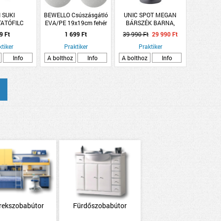
 SUKI
BEWELLO Csúszásgátló
UNIC SPOT MEGAN
ATÓFILC
EVA/PE 19x19cm fehér
BÁRSZÉK BARNA,
PADÓS
kőmintás, öntapadós,
44X48X110CM
9 Ft
1 699 Ft
39 990 Ft
29 990 Ft
1MM BARNA
4db/csom.
ktiker
Praktiker
Praktiker
Info
A bolthoz
Info
A bolthoz
Info
rekszobabútor
Fürdőszobabútor