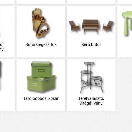
or,
Bútorkiegészítők
Kerti bútor
ny
Tárolódoboz, kosár
Térelválasztó,
virágállvány