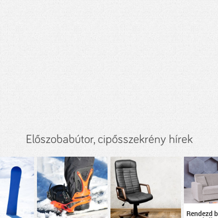
Előszobabútor, cipősszekrény hírek
Rendezd b