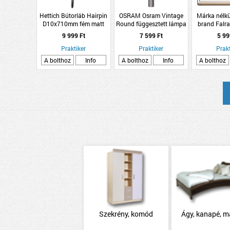
Hettich Bútorláb Hairpin
OSRAM Osram Vintage
Márka nélkü
D10x710mm fém matt
Round függesztett lámpa
brand Falra
fekete háromszög
E27 max1x15W acél-króm
polc 3 MD
9 999 Ft
7 599 Ft
5 99
tükörrel 40
Praktiker
Praktiker
Prakt
A bolthoz
Info
A bolthoz
Info
A bolthoz
Szekrény, komód
Ágy, kanapé, m