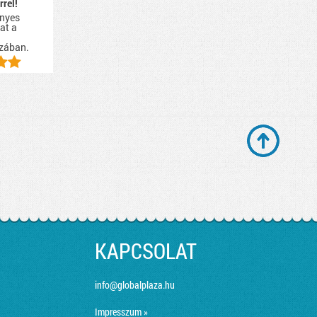
rrel!
nyes
at a
zában.
KAPCSOLAT
info@globalplaza.hu
Impresszum »