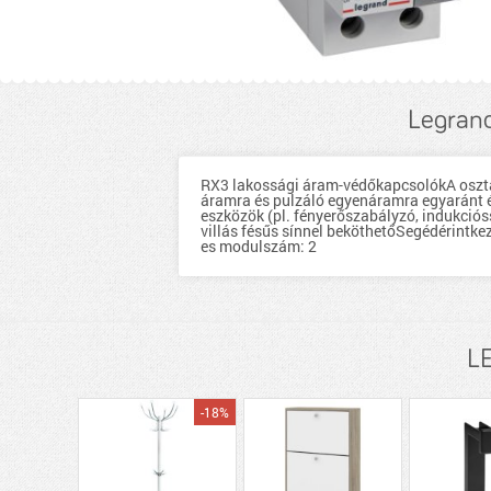
Legran
RX3 lakossági áram-védőkapcsolókA osztá
áramra és pulzáló egyenáramra egyaránt é
eszközök (pl. fényerőszabályzó, indukció
villás fésűs sínnel beköthetőSegédérintk
es modulszám: 2
LE
-18%