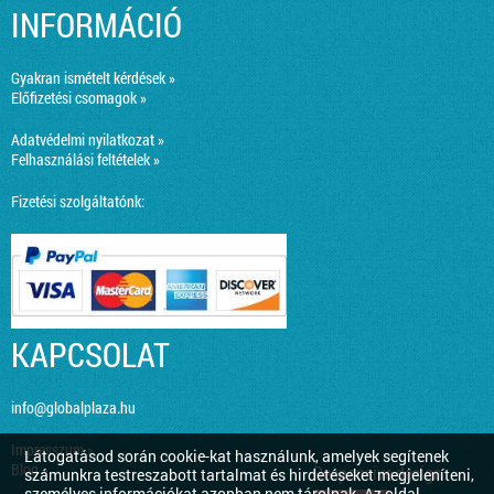
INFORMÁCIÓ
Gyakran ismételt kérdések »
Előfizetési csomagok »
Adatvédelmi nyilatkozat »
Felhasználási feltételek »
Fizetési szolgáltatónk:
KAPCSOLAT
info@globalplaza.hu
Impresszum »
Látogatásod során cookie-kat használunk, amelyek segítenek
Blog »
Responsive design
számunkra testreszabott tartalmat és hirdetéseket megjeleníteni,
személyes információkat azonban nem tárolnak. Az oldal