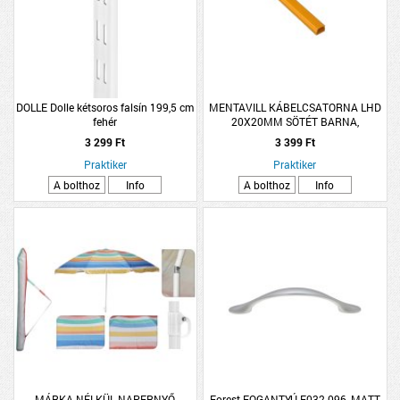
DOLLE Dolle kétsoros falsín 199,5 cm
MENTAVILL KÁBELCSATORNA LHD
fehér
20X20MM SÖTÉT BARNA,
FAMINTÁS 2M
3 299 Ft
3 399 Ft
Praktiker
Praktiker
A bolthoz
Info
A bolthoz
Info
MÁRKA NÉLKÜL NAPERNYŐ
Forest FOGANTYÚ E032-096, MATT