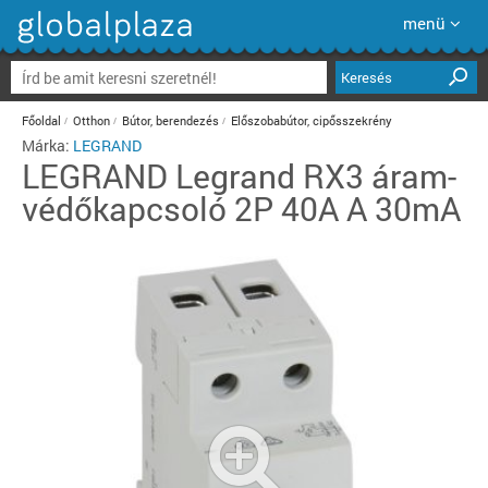
menü
Keresés
Főoldal
Otthon
Bútor, berendezés
Előszobabútor, cipősszekrény
Márka:
LEGRAND
LEGRAND
Legrand RX3 áram-
védőkapcsoló 2P 40A A 30mA