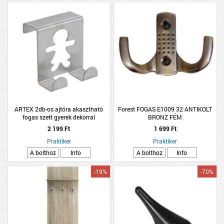
ARTEX 2db-os ajtóra akasztható
Forest FOGAS E1009 32 ANTIKOLT
fogas szett gyerek dekorral
BRONZ FÉM
2 199 Ft
1 699 Ft
Praktiker
Praktiker
A bolthoz
Info
A bolthoz
Info
-19%
-70%