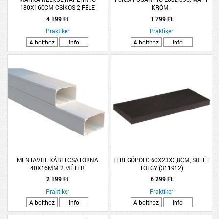
180X160CM CSÍKOS 2 FÉLE
KRÓM -
SZÍNBEN
4 199 Ft
1 799 Ft
Praktiker
Praktiker
A bolthoz
Info
A bolthoz
Info
MENTAVILL KÁBELCSATORNA
LEBEGŐPOLC 60X23X3,8CM, SÖTÉT
40X16MM 2 MÉTER
TÖLGY (311912)
2 199 Ft
6 299 Ft
Praktiker
Praktiker
A bolthoz
Info
A bolthoz
Info