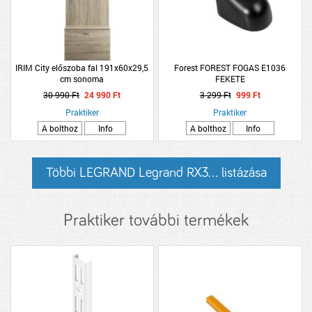
IRIM City előszoba fal 191x60x29,5
Forest FOREST FOGAS E1036
cm sonoma
FEKETE
30 990 Ft
24 990 Ft
3 299 Ft
999 Ft
Praktiker
Praktiker
A bolthoz
Info
A bolthoz
Info
Többi LEGRAND Legrand RX3... listázása
Praktiker további termékek