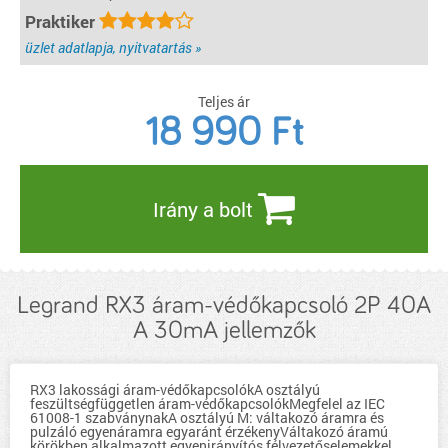
Praktiker
üzlet adatlapja, nyitvatartás »
Teljes ár
18 990
Ft
Irány a bolt
Legrand RX3 áram-védőkapcsoló 2P 40A
A 30mA jellemzők
RX3 lakossági áram-védőkapcsolókA osztályú
feszültségfüggetlen áram-védőkapcsolókMegfelel az IEC
61008-1 szabványnakA osztályú M: váltakozó áramra és
pulzáló egyenáramra egyaránt érzékenyVáltakozó áramú
körökben alkalmazott egyenirányítós félvezetőselemekkel