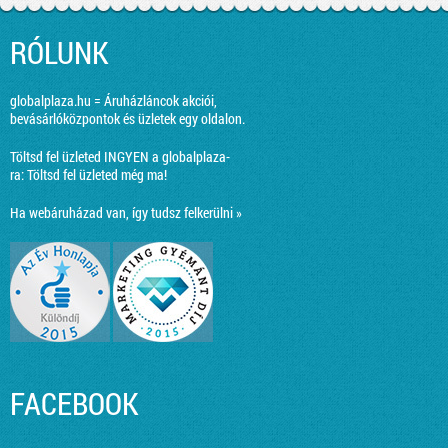
RÓLUNK
globalplaza.hu = Áruházláncok akciói,
bevásárlóközpontok és üzletek egy oldalon.
Töltsd fel üzleted INGYEN a globalplaza-
ra:
Töltsd fel üzleted még ma!
Ha webáruházad van, így tudsz felkerülni »
FACEBOOK