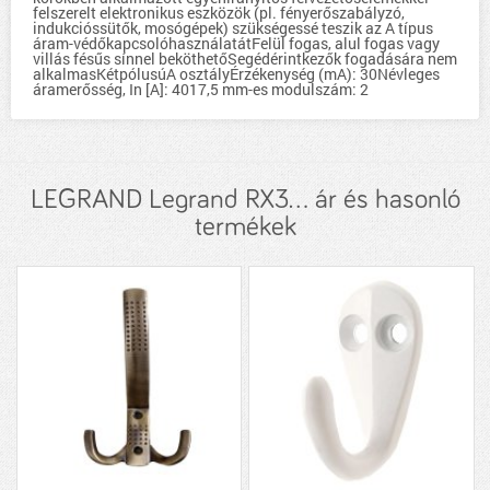
felszerelt elektronikus eszközök (pl. fényerőszabályzó,
indukcióssütők, mosógépek) szükségessé teszik az A típus
áram-védőkapcsolóhasználatátFelül fogas, alul fogas vagy
villás fésűs sínnel beköthetőSegédérintkezők fogadására nem
alkalmasKétpólusúA osztályÉrzékenység (mA): 30Névleges
áramerősség, In [A]: 4017,5 mm-es modulszám: 2
LEGRAND Legrand RX3... ár és hasonló
termékek