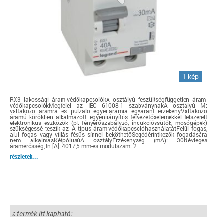
1 kép
RX3 lakossági áram-védőkapcsolókA osztályú feszültségfüggetlen áram-
védőkapcsolókMegfelel az IEC 61008-1 szabványnakA osztályú M:
váltakozó áramra és pulzáló egyenáramra egyaránt érzékenyVáltakozó
áramú körökben alkalmazott egyenirányítós félvezetőselemekkel felszerelt
elektronikus eszközök (pl. fényerőszabályzó, indukcióssütők, mosógépek)
szükségessé teszik az A típus áram-védőkapcsolóhasználatátFelül fogas,
alul fogas vagy villás fésűs sínnel beköthetőSegédérintkezők fogadására
nem alkalmasKétpólusúA osztályÉrzékenység (mA): 30Névleges
áramerősség, In [A]: 4017,5 mm-es modulszám: 2
részletek...
a termék itt kapható: