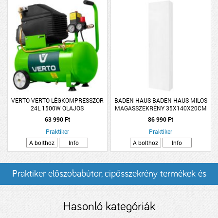
VERTO VERTO LÉGKOMPRESSZOR
BADEN HAUS BADEN HAUS MILOS
24L 1500W OLAJOS
MAGASSZEKRÉNY 35X140X20CM
FEHÉR FÜGGESZTETT
63 990 Ft
86 990 Ft
Praktiker
Praktiker
A bolthoz
Info
A bolthoz
Info
Praktiker előszobabútor, cipősszekrény termékek és
árak
Hasonló kategóriák