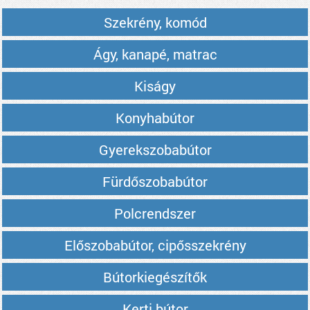
Szekrény, komód
Ágy, kanapé, matrac
Kiságy
Konyhabútor
Gyerekszobabútor
Fürdőszobabútor
Polcrendszer
Előszobabútor, cipősszekrény
Bútorkiegészítők
Kerti bútor