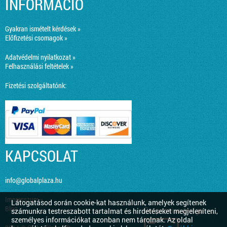
INFORMÁCIÓ
Gyakran ismételt kérdések »
Előfizetési csomagok »
Adatvédelmi nyilatkozat »
Felhasználási feltételek »
Fizetési szolgáltatónk:
KAPCSOLAT
info@globalplaza.hu
Impresszum »
Látogatásod során cookie-kat használunk, amelyek segítenek
Blog »
Responsive design
számunkra testreszabott tartalmat és hirdetéseket megjeleníteni,
személyes információkat azonban nem tárolnak. Az oldal