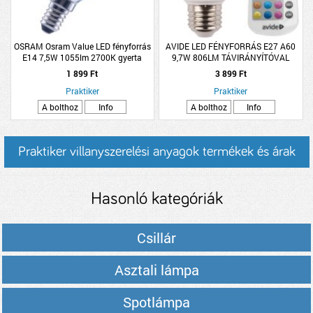
OSRAM Osram Value LED fényforrás
AVIDE LED FÉNYFORRÁS E27 A60
E14 7,5W 1055lm 2700K gyerta
9,7W 806LM TÁVIRÁNYÍTÓVAL
filament üveg
1 899 Ft
3 899 Ft
Praktiker
Praktiker
A bolthoz
Info
A bolthoz
Info
Praktiker villanyszerelési anyagok termékek és árak
Hasonló kategóriák
Csillár
Asztali lámpa
Spotlámpa