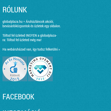
RÓLUNK
globalplaza.hu = Áruházláncok akciói,
bevásárlóközpontok és üzletek egy oldalon.
Töltsd fel üzleted INGYEN a globalplaza-
ra:
Töltsd fel üzleted még ma!
Ha webáruházad van, így tudsz felkerülni »
FACEBOOK