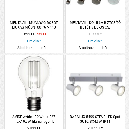
MENTAVILL MÜANYAG DOBOZ
MENTAVILL DOL II 6A BIZTOSÍTÓ
LYUKAS MÜDN100 767-77 0
BETÉT 5 DB-OS CS.
1 899 Ft
759 Ft
1 999 Ft
Praktiker
Praktiker
A bolthoz
Info
A bolthoz
Info
AVIDE Avide LED White E27
RÁBALUX 5499 STEVE LED Spot
max.10,5W, filament gömb
GU10, 3X4,5W, IP44
2 099 Ft
20 099 Ft