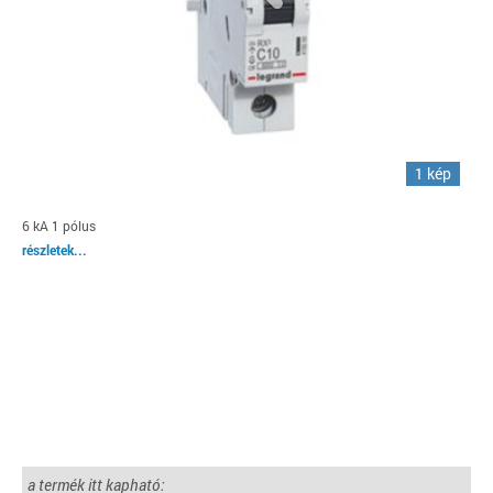
1 kép
6 kA 1 pólus
részletek...
a termék itt kapható: