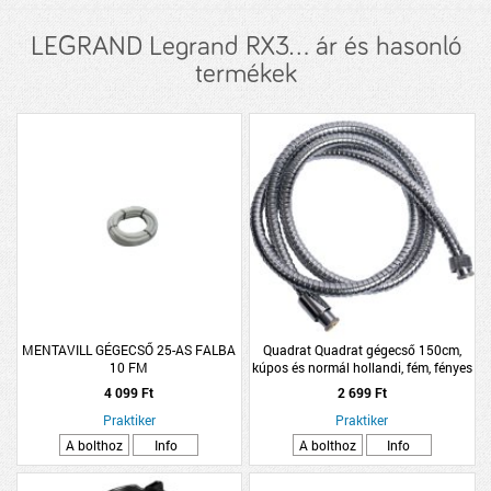
LEGRAND Legrand RX3... ár és hasonló
termékek
MENTAVILL GÉGECSŐ 25-AS FALBA
Quadrat Quadrat gégecső 150cm,
10 FM
kúpos és normál hollandi, fém, fényes
4 099 Ft
2 699 Ft
Praktiker
Praktiker
A bolthoz
Info
A bolthoz
Info