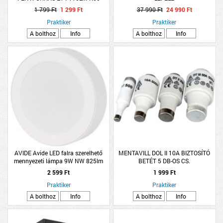
1 799 Ft
1 299 Ft
37 990 Ft
24 990 Ft
Praktiker
Praktiker
A bolthoz
Info
A bolthoz
Info
AVIDE Avide LED falra szerelhető
MENTAVILL DOL II 10A BIZTOSÍTÓ
mennyezeti lámpa 9W NW 825lm
BETÉT 5 DB-OS CS.
4000K IP20 D:12,5cm
2 599 Ft
1 999 Ft
Praktiker
Praktiker
A bolthoz
Info
A bolthoz
Info