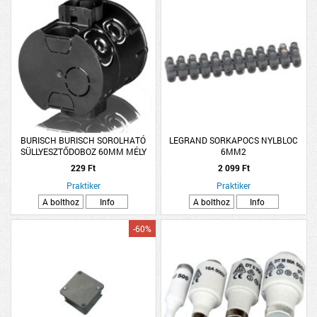
BURISCH BURISCH SOROLHATÓ
LEGRAND SORKAPOCS NYLBLOC
SÜLLYESZTŐDOBOZ 60MM MÉLY
6MM2
229 Ft
2 099 Ft
Praktiker
Praktiker
A bolthoz
Info
A bolthoz
Info
-60%