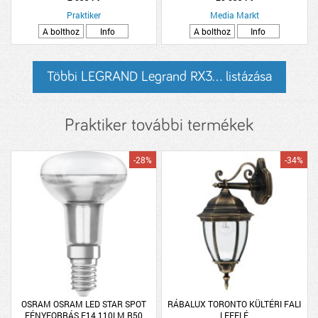
Praktiker
Media Markt
A bolthoz
Info
A bolthoz
Info
Többi LEGRAND Legrand RX3... listázása
Praktiker további termékek
-28%
-34%
OSRAM OSRAM LED STAR SPOT
RÁBALUX TORONTO KÜLTÉRI FALI
FÉNYFORRÁS E14 110LM R50
LEFELÉ