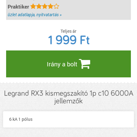
Praktiker
üzlet adatlapja, nyitvatartás »
Teljes ár
1 999
Ft
Irány a bolt
Legrand RX3 kismegszakító 1p c10 6000A
jellemzők
6 kA 1 pólus