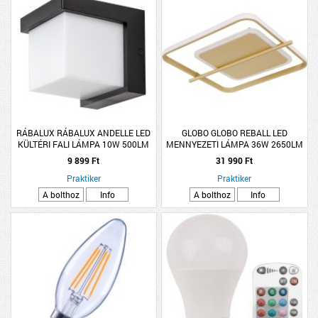
RÁBALUX RÁBALUX ANDELLE LED
GLOBO GLOBO REBALL LED
KÜLTÉRI FALI LÁMPA 10W 500LM
MENNYEZETI LÁMPA 36W 2650LM
3000K IP54 11,5X11,5CM FEKETE
3000K IP20 NÉGYZETES 40X36CM
9 899 Ft
31 990 Ft
ARANY SZÍN
Praktiker
Praktiker
A bolthoz
Info
A bolthoz
Info