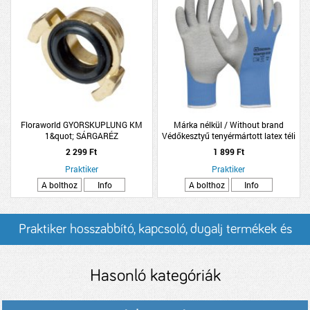
Floraworld GYORSKUPLUNG KM
Márka nélkül / Without brand
1&quot; SÁRGARÉZ
Védőkesztyű tenyérmártott latex téli
'Winter Eco' 10
2 299 Ft
1 899 Ft
Praktiker
Praktiker
A bolthoz
Info
A bolthoz
Info
Praktiker hosszabbító, kapcsoló, dugalj termékek és
árak
Hasonló kategóriák