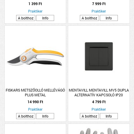
FEHÉR, 2-2DB/CSOMAG
1 399 Ft
7 999 Ft
Praktiker
Praktiker
A bolthoz
Info
A bolthoz
Info
FISKARS METSZŐOLLÓ MELLÉVÁGÓ
MENTAVILL MENTAVILL MV5 DUPLA
PLUS METAL
ALTERNATÍV KAPCSOLÓ IP20
FEKETE
14 990 Ft
4 799 Ft
Praktiker
Praktiker
A bolthoz
Info
A bolthoz
Info