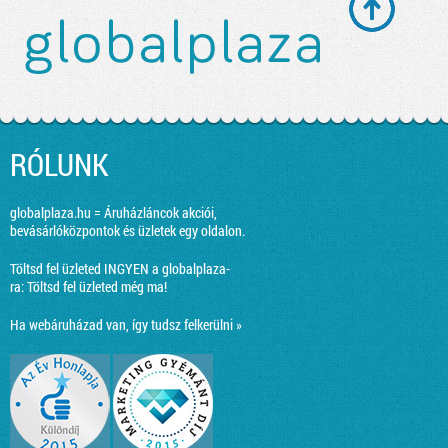
RÓLUNK
globalplaza.hu = Áruházláncok akciói,
bevásárlóközpontok és üzletek egy oldalon.
Töltsd fel üzleted INGYEN a globalplaza-
ra:
Töltsd fel üzleted még ma!
Ha webáruházad van, így tudsz felkerülni »