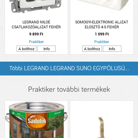
LEGRAND NILOÉ
SOMOGYI-ELEKTRONIC ALJZAT
CSATLAKOZÓALJZAT FEHÉR
ELOSZTÓ 4-S FEHÉR
2XRJ45 CAT.6 UTP
9 899 Ft
1 099 Ft
Praktiker
Praktiker
A bolthoz
Info
A bolthoz
Info
Többi LEGRAND LEGRAND SUNO EGYPÓLUSÚ...
listázása
Praktiker további termékek