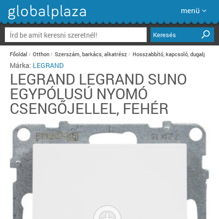
menü
Keresés
Főoldal
Otthon
Szerszám, barkács, alkatrész
Hosszabbító, kapcsoló, dugalj
Márka:
LEGRAND
LEGRAND
LEGRAND SUNO
EGYPÓLUSÚ NYOMÓ
CSENGŐJELLEL, FEHÉR