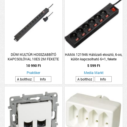
DÜWI KULTÚR HOSSZABBÍTÓ
HAMA 121946 Hálózati elosztó, 6-os,
KAPCSOLÓVAL 10ES 2M FEKETE
külön kapcsolható 6+1, fekete
TÚLFESZ.VÉDELEM (219761)
10 990 Ft
5 599 Ft
Praktiker
Media Markt
A bolthoz
Info
A bolthoz
Info