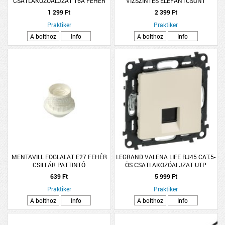
CSATLAKOZÓALJZAT 16A FEHÉR
VÍZSZINTES ELEFÁNTCSONT
1 299 Ft
2 399 Ft
Praktiker
Praktiker
A bolthoz
Info
A bolthoz
Info
MENTAVILL FOGLALAT E27 FEHÉR
LEGRAND VALENA LIFE RJ45 CAT.5-
CSILLÁR PATTINTÓ
ÖS CSATLAKOZÓALJZAT UTP
ELEFÁNTCSONT
639 Ft
5 999 Ft
Praktiker
Praktiker
A bolthoz
Info
A bolthoz
Info