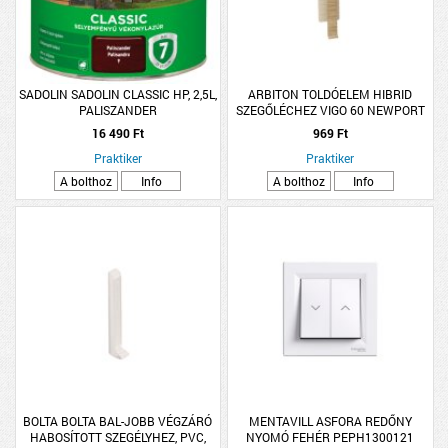
SADOLIN SADOLIN CLASSIC HP, 2,5L,
ARBITON TOLDÓELEM HIBRID
PALISZANDER
SZEGŐLÉCHEZ VIGO 60 NEWPORT
TÖLGY 2DB/CSOMAG
16 490 Ft
969 Ft
Praktiker
Praktiker
A bolthoz
Info
A bolthoz
Info
BOLTA BOLTA BAL-JOBB VÉGZÁRÓ
MENTAVILL ASFORA REDŐNY
HABOSÍTOTT SZEGÉLYHEZ, PVC,
NYOMÓ FEHÉR PEPH1300121