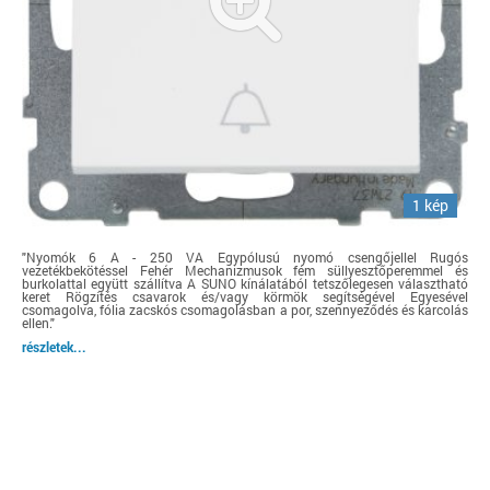
1 kép
"Nyomók 6 A - 250 VA Egypólusú nyomó csengőjellel Rugós
vezetékbekötéssel Fehér Mechanizmusok fém süllyesztőperemmel és
burkolattal együtt szállítva A SUNO kínálatából tetszőlegesen választható
keret Rögzítés csavarok és/vagy körmök segítségével Egyesével
csomagolva, fólia zacskós csomagolásban a por, szennyeződés és karcolás
ellen."
részletek...