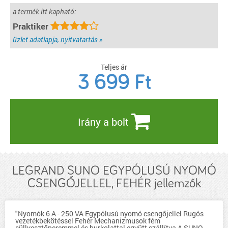
a termék itt kapható:
Praktiker
üzlet adatlapja, nyitvatartás »
Teljes ár
3 699
Ft
Irány a bolt
LEGRAND SUNO EGYPÓLUSÚ NYOMÓ
CSENGŐJELLEL, FEHÉR jellemzők
"Nyomók 6 A - 250 VA Egypólusú nyomó csengőjellel Rugós
vezetékbekötéssel Fehér Mechanizmusok fém
süllyesztőperemmel és burkolattal együtt szállítva A SUNO