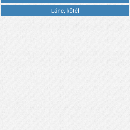
Lánc, kötél