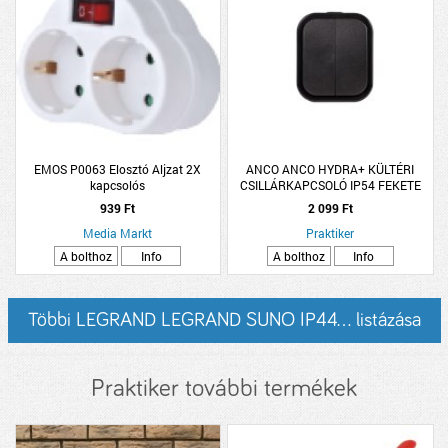
EMOS P0063 Elosztó Aljzat 2X
ANCO ANCO HYDRA+ KÜLTÉRI
kapcsolós
CSILLÁRKAPCSOLÓ IP54 FEKETE
939 Ft
2 099 Ft
Media Markt
Praktiker
A bolthoz
Info
A bolthoz
Info
Többi LEGRAND LEGRAND SUNO IP44... listázása
Praktiker további termékek