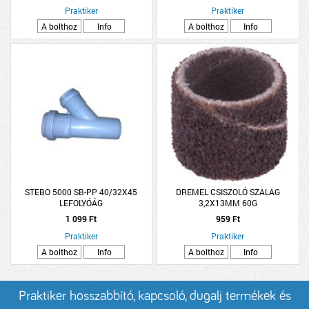
Praktiker
Praktiker
A bolthoz
Info
A bolthoz
Info
STEBO 5000 SB-PP 40/32X45
DREMEL CSISZOLÓ SZALAG
LEFOLYÓÁG
3,2X13MM 60G
1 099 Ft
959 Ft
Praktiker
Praktiker
A bolthoz
Info
A bolthoz
Info
Praktiker hosszabbító, kapcsoló, dugalj termékek és