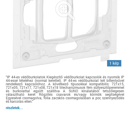
1 kép
"IP 44-es védőburkolatok Kiegészítő védőburkolat kapcsolók és nyomók IP
44-essé tételéhez (normál kerettel). IP 44-es védőburkolat két billentyűvel
rendelkező kapcsolóhoz. A következő típusokkal kompatibilis: 721x15,
721x05, 721x17, 721x08, 721x18 Mechanizmusok fém süllyesztőperemmel
és burkolattal együtt szállítva A SUNO kínálatából tetszőlegesen
választható keret Rögzítés csavarok és/vagy körmök segítségével
Egyesével csomagolva, fólia zacskós csomagolásban a por, szennyeződés
és karcolás ellen."
részletek...