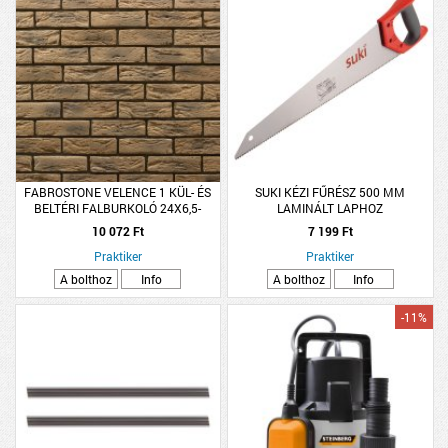
FABROSTONE VELENCE 1 KÜL- ÉS
SUKI KÉZI FŰRÉSZ 500 MM
BELTÉRI FALBURKOLÓ 24X6,5-
LAMINÁLT LAPHOZ
7X2CM
10 072 Ft
7 199 Ft
Praktiker
Praktiker
A bolthoz
Info
A bolthoz
Info
-11%