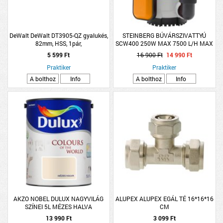
DeWalt DeWalt DT3905-QZ gyalukés,
STEINBERG BÚVÁRSZIVATTYÚ
82mm, HSS, 1pár,
SCW400 250W MAX 7500 L/H MAX
8M
5 599 Ft
16 900 Ft
14 990 Ft
Praktiker
Praktiker
A bolthoz
Info
A bolthoz
Info
AKZO NOBEL DULUX NAGYVILÁG
ALUPEX ALUPEX EGÁL TÉ 16*16*16
SZÍNEI 5L MÉZES HALVA
CM
13 990 Ft
3 099 Ft