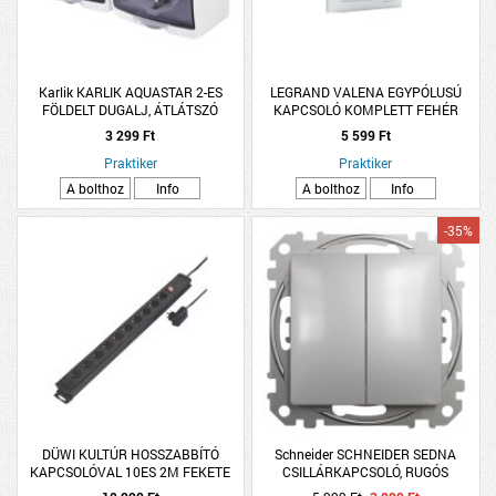
Karlik KARLIK AQUASTAR 2-ES
LEGRAND VALENA EGYPÓLUSÚ
FÖLDELT DUGALJ, ÁTLÁTSZÓ
KAPCSOLÓ KOMPLETT FEHÉR
CSAPFEDELES IP54 FEHÉR
3 299 Ft
5 599 Ft
Praktiker
Praktiker
A bolthoz
Info
A bolthoz
Info
-35%
DÜWI KULTÚR HOSSZABBÍTÓ
Schneider SCHNEIDER SEDNA
KAPCSOLÓVAL 10ES 2M FEKETE
CSILLÁRKAPCSOLÓ, RUGÓS
TÚLFESZ.VÉDELEM (219761)
BEKÖTÉS, 10AX, ALUMÍNIUM SZÍNŰ