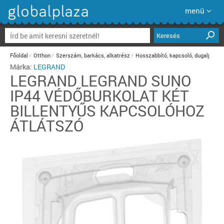
menü
Keresés
Főoldal
Otthon
Szerszám, barkács, alkatrész
Hosszabbító, kapcsoló, dugalj
Márka:
LEGRAND
LEGRAND
LEGRAND SUNO
IP44 VÉDŐBURKOLAT KÉT
BILLENTYŰS KAPCSOLÓHOZ
ÁTLÁTSZÓ