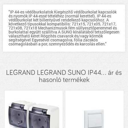
"IP 44-es védőburkolatok Kiegészítő védőburkolat kapcsolók
és nyomók IP 44-essé tételéhez (normál kerettel). IP 44-es
védőburkolat két billentyűvel rendelkező kapcsolóhoz. A
következő típusokkal kompatibilis: 721x15, 721x05, 721x17,
721x08, 721x18 Mechanizmusok fém süllyesztőperemmel és
burkolattal együtt szállítva A SUNO kínálatából tetszőlegesen
választható keret Rögzítés csavarok és/vagy körmök
segítségével Egyesével csomagolva, fólia zacskós
csomagolásban a por, szennyeződés és karcolás ellen."
LEGRAND LEGRAND SUNO IP44... ár és
hasonló termékek