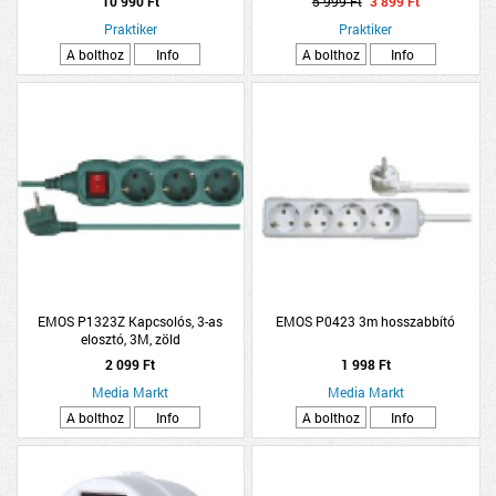
10 990 Ft
5 999 Ft
3 899 Ft
Praktiker
Praktiker
A bolthoz
Info
A bolthoz
Info
EMOS P1323Z Kapcsolós, 3-as
EMOS P0423 3m hosszabbító
elosztó, 3M, zöld
2 099 Ft
1 998 Ft
Media Markt
Media Markt
A bolthoz
Info
A bolthoz
Info