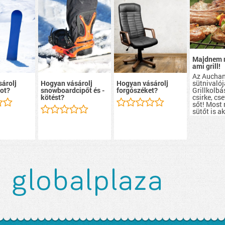
Majdnem 
ami grill!
Az Aucha
sütnivalój
árolj
Hogyan vásárolj
Hogyan vásárolj
Grillkolbá
ot?
snowboardcipőt és -
forgószéket?
csirke, cs
kötést?
sőt! Most
sütőt is a
szerezhete