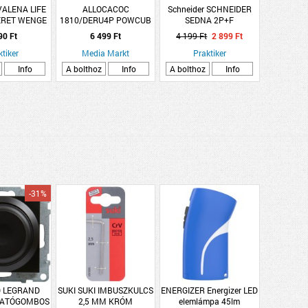
ALENA LIFE
ALLOCACOC
Schneider SCHNEIDER
ERET WENGE
1810/DERU4P POWCUB
SEDNA 2P+F
 DEKOR
REWIRABLE USB+4X
CSATLAKOZÓALJZAT
90 Ft
6 499 Ft
4 199 Ft
2 899 Ft
BIZTONSÁGI ZSALU,
ktiker
Media Markt
CSAVAROS BEKÖTÉS,
Praktiker
16A, ALUMÍNIUM SZÍNŰ
Info
A bolthoz
Info
A bolthoz
Info
-31%
 LEGRAND
SUKI SUKI IMBUSZKULCS
ENERGIZER Energizer LED
GATÓGOMBOS
2,5 MM KRÓM
elemlámpa 45lm