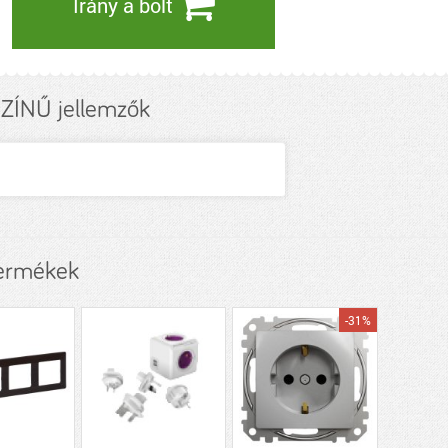
Irány a bolt
ÍNŰ jellemzők
ermékek
-31%