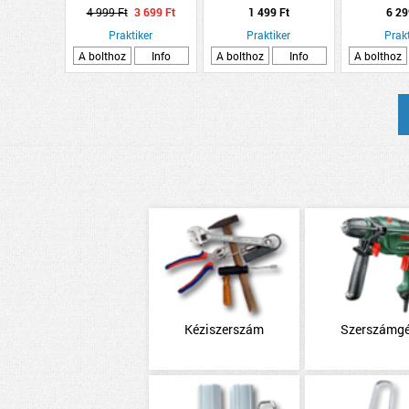
HABARCS 25KG
9,9X10X1,
4 999 Ft
3 699 Ft
1 499 Ft
6 29
ALUM
Praktiker
Praktiker
EZÜSTE
Prakt
A bolthoz
Info
A bolthoz
Info
A bolthoz
Kéziszerszám
Szerszámg