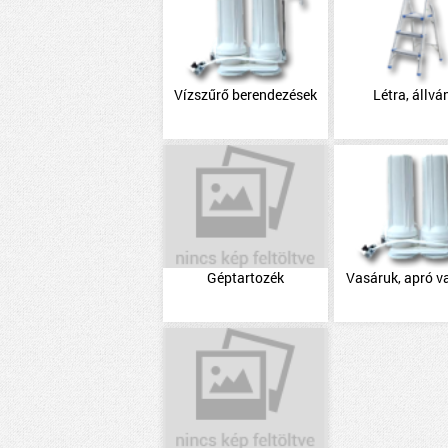
Vízszűrő berendezések
Létra, állvá
Géptartozék
Vasáruk, apró v