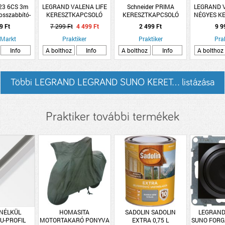
23 6CS 3m
LEGRAND VALENA LIFE
Schneider PRIMA
LEGRAND V
osszabbító-
KERESZTKAPCSOLÓ
KERESZTKAPCSOLÓ
NÉGYES K
sztó
MECHANIZMUS
10AX FEHÉR
XKAP
9 Ft
7 299 Ft
4 499 Ft
2 499 Ft
9 9
BURKOLATTAL, 10 AX,
 Markt
Praktiker
FEKETE
Praktiker
Pra
Info
A bolthoz
Info
A bolthoz
Info
A bolthoz
Többi LEGRAND LEGRAND SUNO KERET... listázása
Praktiker további termékek
NÉLKÜL
HOMASITA
SADOLIN SADOLIN
LEGRAND
U-PROFIL
MOTORTAKARÓ PONYVA
EXTRA 0,75 L
SUNO FOR