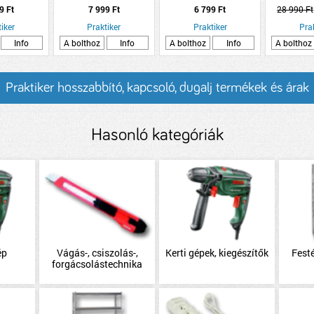
5X10 MM 2M
L
SKANDINÁV SZÜRKE
FÉNYERŐ
9 Ft
7 999 Ft
6 799 Ft
28 990 Ft
ÍNIUM
LED-HEZ 5-
LOXÁLT
iker
Praktiker
Praktiker
Pra
FE
Info
A bolthoz
Info
A bolthoz
Info
A bolthoz
Praktiker hosszabbító, kapcsoló, dugalj termékek és árak
Hasonló kategóriák
ép
Vágás-, csiszolás-,
Kerti gépek, kiegészítők
Festé
forgácsolástechnika