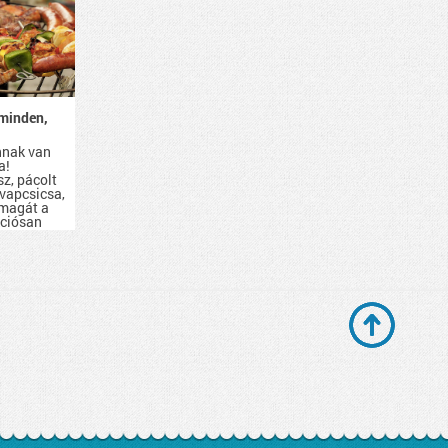
minden,
nnak van
a!
sz, pácolt
evapcsicsa,
 magát a
kciósan
d be.