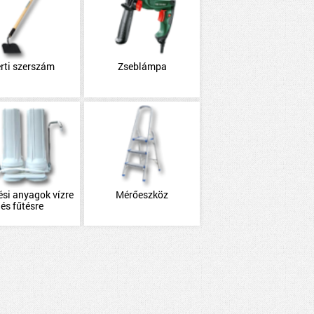
rti szerszám
Zseblámpa
ési anyagok vízre
Mérőeszköz
és fűtésre