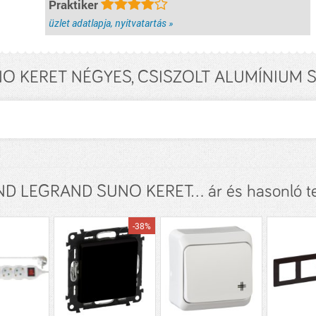
Praktiker
üzlet adatlapja, nyitvatartás »
 KERET NÉGYES, CSISZOLT ALUMÍNIUM SZ
D LEGRAND SUNO KERET... ár és hasonló t
-38%