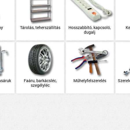
ny
Tárolás, teherszállítás
Hosszabbító, kapcsoló,
Ke
dugalj
asáruk
Faáru, barkácsléc,
Műhelyfelszerelés
Szerel
szegélyléc