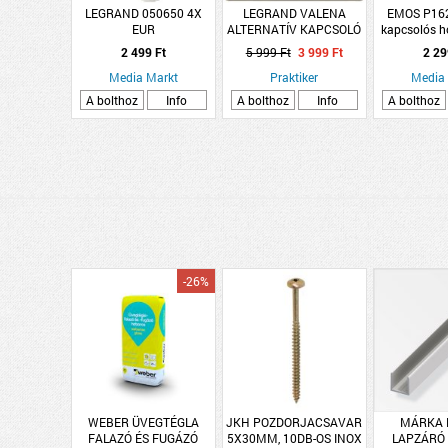
LEGRAND 050650 4X
LEGRAND VALENA
EMOS P16
EUR
ALTERNATÍV KAPCSOLÓ
kapcsolós h
ELOSZTÓD.GYERMEKV.
KOMPLETT
elo
2 499 Ft
5 999 Ft
3 999 Ft
2 29
ELEFÁNTCSONT
Media Markt
Praktiker
Media
A bolthoz
Info
A bolthoz
Info
A bolthoz
-26%
WEBER ÜVEGTÉGLA
JKH POZDORJACSAVAR
MÁRKA 
FALAZÓ ÉS FUGÁZÓ
5X30MM, 10DB-OS INOX
LAPZÁRÓ 