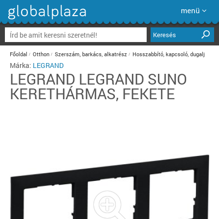
menü
Keresés
Főoldal
Otthon
Szerszám, barkács, alkatrész
Hosszabbító, kapcsoló, dugalj
Márka:
LEGRAND
LEGRAND
LEGRAND SUNO
KERETHÁRMAS, FEKETE