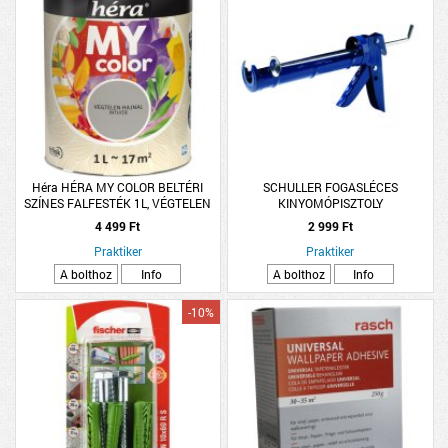
Héra HÉRA MY COLOR BELTÉRI
SCHULLER FOGASLÉCES
SZÍNES FALFESTÉK 1L, VÉGTELEN
KINYOMÓPISZTOLY
HAJNAL
4 499 Ft
2 999 Ft
Praktiker
Praktiker
A bolthoz
Info
A bolthoz
Info
-10%