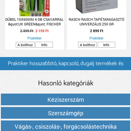
DŰBEL 10X60MM 4 DB CSAVARRAL
RASCH RASCH TAPÉTARAGASZTÓ
&quot;UX GREEN&quot; FISCHER
UNIVERZÁLIS 250 GR
2 399 Ft
2 159 Ft
2 899 Ft
Praktiker
Praktiker
A bolthoz
Info
A bolthoz
Info
Praktiker hosszabbító, kapcsoló, dugalj termékek és
árak
Hasonló kategóriák
Kéziszerszám
Szerszámgép
Vágás-, csiszolás-, forgácsolástechnika