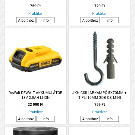
759 Ft
729 Ft
Praktiker
Praktiker
A bolthoz
Info
A bolthoz
Info
DeWalt DEWALT AKKUMULÁTOR
JKH CSILLÁRKAMPÓ 5X70MM +
18V 2.0AH LI-ION
TIPLI 10MM 2DB-OS, MINI
22 990 Ft
759 Ft
Praktiker
Praktiker
A bolthoz
Info
A bolthoz
Info