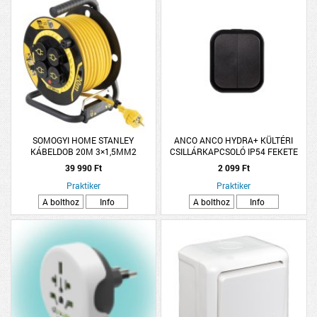
SOMOGYI HOME STANLEY
ANCO ANCO HYDRA+ KÜLTÉRI
KÁBELDOB 20M 3×1,5MM2
CSILLÁRKAPCSOLÓ IP54 FEKETE
39 990 Ft
2 099 Ft
Praktiker
Praktiker
A bolthoz
Info
A bolthoz
Info