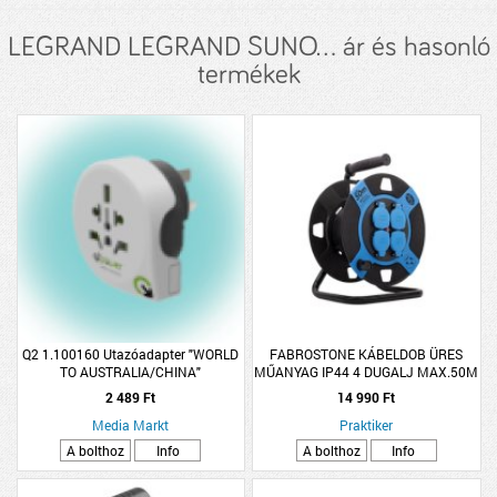
LEGRAND LEGRAND SUNO... ár és hasonló
termékek
Q2 1.100160 Utazóadapter "WORLD
FABROSTONE KÁBELDOB ÜRES
TO AUSTRALIA/CHINA"
MŰANYAG IP44 4 DUGALJ MAX.50M
KÁBELHEZ (303799)
2 489 Ft
14 990 Ft
Media Markt
Praktiker
A bolthoz
Info
A bolthoz
Info