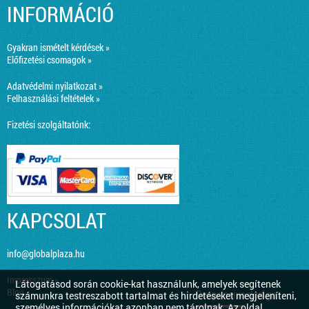
INFORMÁCIÓ
Gyakran ismételt kérdések »
Előfizetési csomagok »
Adatvédelmi nyilatkozat »
Felhasználási feltételek »
Fizetési szolgáltatónk:
KAPCSOLAT
info@globalplaza.hu
Impresszum »
Látogatásod során cookie-kat használunk, amelyek segítenek
Blog »
Responsive design
számunkra testreszabott tartalmat és hirdetéseket megjeleníteni,
személyes információkat azonban nem tárolnak. Az oldal