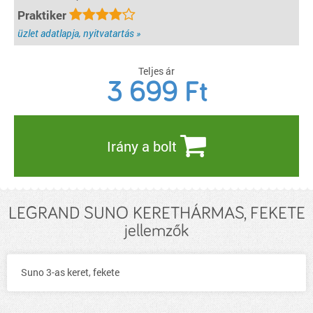
Praktiker
üzlet adatlapja, nyitvatartás »
Teljes ár
3 699
Ft
Irány a bolt
LEGRAND SUNO KERETHÁRMAS, FEKETE
jellemzők
Suno 3-as keret, fekete