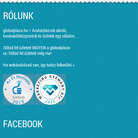
RÓLUNK
globalplaza.hu = Áruházláncok akciói,
bevásárlóközpontok és üzletek egy oldalon.
Töltsd fel üzleted INGYEN a globalplaza-
ra:
Töltsd fel üzleted még ma!
Ha webáruházad van, így tudsz felkerülni »
FACEBOOK