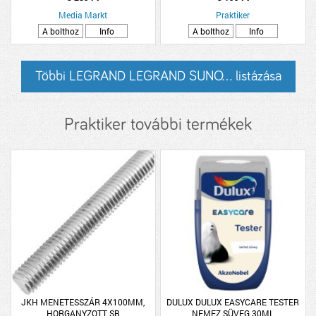
CSAPÓFEDÉLLEL, IP21, FEHÉR
Media Markt
Praktiker
A bolthoz
Info
A bolthoz
Info
Többi LEGRAND LEGRAND SUNO... listázása
Praktiker további termékek
JKH MENETESSZÁR 4X100MM,
DULUX DULUX EASYCARE TESTER
HORGANYZOTT SB
NEMEZ SÜVEG 30ML