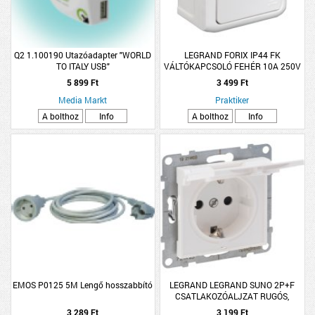
Q2 1.100190 Utazóadapter "WORLD
LEGRAND FORIX IP44 FK
TO ITALY USB"
VÁLTÓKAPCSOLÓ FEHÉR 10A 250V
5 899 Ft
3 499 Ft
Media Markt
Praktiker
A bolthoz
Info
A bolthoz
Info
EMOS P0125 5M Lengő hosszabbító
LEGRAND LEGRAND SUNO 2P+F
CSATLAKOZÓALJZAT RUGÓS,
BIZTONSÁGI ZSALUVAL,
3 289 Ft
3 199 Ft