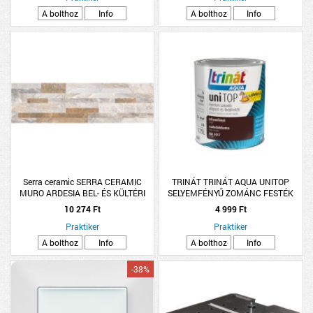
A bolthoz
Info
A bolthoz
Info
Serra ceramic SERRA CERAMIC
TRINÁT TRINÁT AQUA UNITOP
MURO ARDESIA BEL- ÉS KÜLTÉRI
SELYEMFÉNYŰ ZOMÁNC FESTÉK
FALBURKOLÓ BÉZS/BARNA
0,75L, CSOKOLÁDÉBARNA RAL 8017
10 274 Ft
4 999 Ft
1,37M2/CSOMAG 17X62 CM
FAGYÁLLÓ
Praktiker
Praktiker
A bolthoz
Info
A bolthoz
Info
-38%