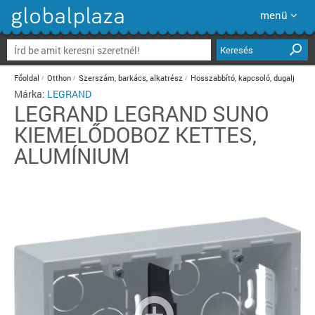
menü
Keresés
Főoldal
Otthon
Szerszám, barkács, alkatrész
Hosszabbító, kapcsoló, dugalj
Márka:
LEGRAND
LEGRAND
LEGRAND SUNO
KIEMELŐDOBOZ KETTES,
ALUMÍNIUM