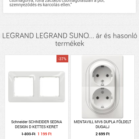
csomagolva, fólia zacskós csomagolásban a por,
szennyeződés és karcolás ellen."
LEGRAND LEGRAND SUNO... ár és hasonló
termékek
-37%
Schneider SCHNEIDER SEDNA
MENTAVILL MV6 DUPLA FÖLDELT
DESIGN D KETTES KERET
DUGALJ
UNIVERZÁLIS FEHÉR
1 899 Ft
1 199 Ft
2 699 Ft