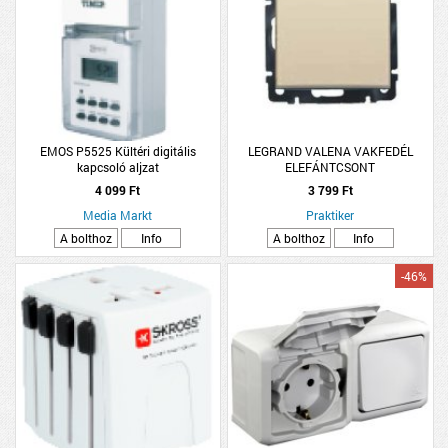
EMOS P5525 Kültéri digitális
LEGRAND VALENA VAKFEDÉL
kapcsoló aljzat
ELEFÁNTCSONT
4 099 Ft
3 799 Ft
Media Markt
Praktiker
A bolthoz
Info
A bolthoz
Info
-46%