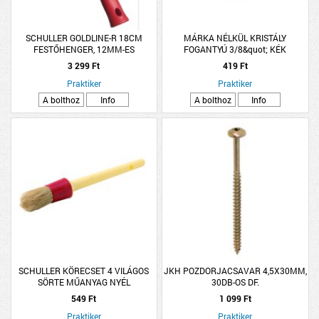
SCHULLER GOLDLINE-R 18CM
MÁRKA NÉLKÜL KRISTÁLY
FESTŐHENGER, 12MM-ES
FOGANTYÚ 3/8&quot; KÉK
SZÁLHOSSZ, NYÉLLEL
PATTINTÓS
3 299 Ft
419 Ft
Praktiker
Praktiker
A bolthoz
Info
A bolthoz
Info
SCHULLER KÖRECSET 4 VILÁGOS
JKH POZDORJACSAVAR 4,5X30MM,
SÖRTE MŰANYAG NYÉL
30DB-OS DF.
549 Ft
1 099 Ft
Praktiker
Praktiker