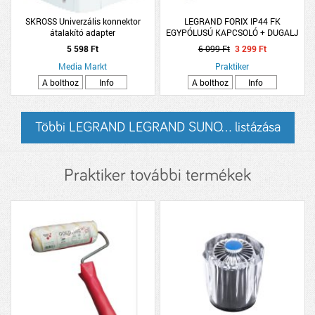
SKROSS Univerzális konnektor
LEGRAND FORIX IP44 FK
átalakító adapter
EGYPÓLUSÚ KAPCSOLÓ + DUGALJ
SZÜRKE, 16A 250V
5 598 Ft
6 099 Ft
3 299 Ft
Media Markt
Praktiker
A bolthoz
Info
A bolthoz
Info
Többi LEGRAND LEGRAND SUNO... listázása
Praktiker további termékek