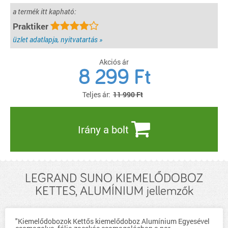
a termék itt kapható:
Praktiker
üzlet adatlapja, nyitvatartás »
Akciós ár
8 299
Ft
Teljes ár:
11 990 Ft
Irány a bolt
LEGRAND SUNO KIEMELŐDOBOZ
KETTES, ALUMÍNIUM jellemzők
"Kiemelődobozok Kettős kiemelődoboz Alumínium Egyesével