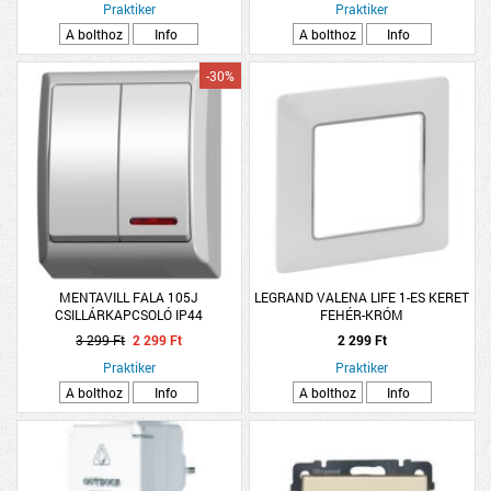
Praktiker
Praktiker
A bolthoz
Info
A bolthoz
Info
-30%
MENTAVILL FALA 105J
LEGRAND VALENA LIFE 1-ES KERET
CSILLÁRKAPCSOLÓ IP44
FEHÉR-KRÓM
JELZŐFÉNYES
3 299 Ft
2 299 Ft
2 299 Ft
Praktiker
Praktiker
A bolthoz
Info
A bolthoz
Info