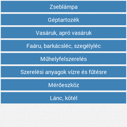
Zseblámpa
Géptartozék
Vasáruk, apró vasáruk
Faáru, barkácsléc, szegélyléc
Műhelyfelszerelés
Szerelési anyagok vízre és fűtésre
Mérőeszköz
Lánc, kötél