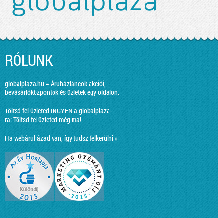
RÓLUNK
globalplaza.hu = Áruházláncok akciói,
bevásárlóközpontok és üzletek egy oldalon.
Töltsd fel üzleted INGYEN a globalplaza-
ra:
Töltsd fel üzleted még ma!
Ha webáruházad van, így tudsz felkerülni »