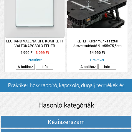
LEGRAND VALENA LIFE KOMPLETT
KETER Keter munkaasztal
VÁLTÓKAPCSOLÓ FEHÉR
összecsukható 91x55x75,5cm
4 999 Ft
3 099 Ft
54 990 Ft
Praktiker
Praktiker
A bolthoz
Info
A bolthoz
Info
Praktiker hosszabbító, kapcsoló, dugalj termékek és
árak
Hasonló kategóriák
Kéziszerszám