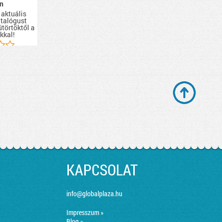
n
 aktuális
talógust
ütörtöktől a
kkal!
KAPCSOLAT
info@globalplaza.hu
Impresszum »
Blog »