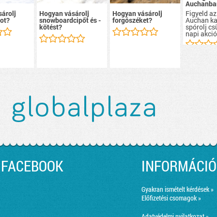
Auchanba
Figyeld az
árolj
Hogyan vásárolj
Hogyan vásárolj
Auchan ka
ot?
snowboardcipőt és -
forgószéket?
spórolj cs
kötést?
napi akció
FACEBOOK
INFORMÁCIÓ
Gyakran ismételt kérdések »
Előfizetési csomagok »
Adatvédelmi nyilatkozat »