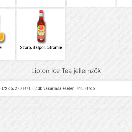
é
Szörp, italpor, citromlé
Lipton Ice Tea jellemzők
8 Ft/2 db, 279 Ft/1 l, 2 db vásárlása esetén: 419 Ft/db