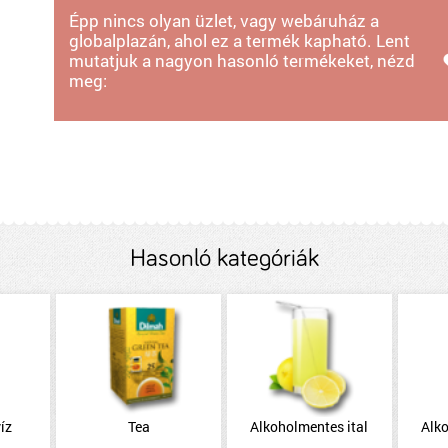
Épp nincs olyan üzlet, vagy webáruház a
globalplazán, ahol ez a termék kapható. Lent
mutatjuk a nagyon hasonló termékeket, nézd
meg:
Hasonló kategóriák
íz
Tea
Alkoholmentes ital
Alk