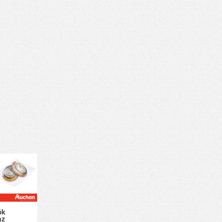
ók
az