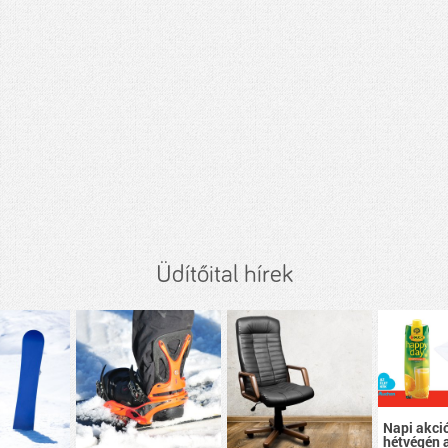
Üdítőital hírek
Napi akci
hétvégén 