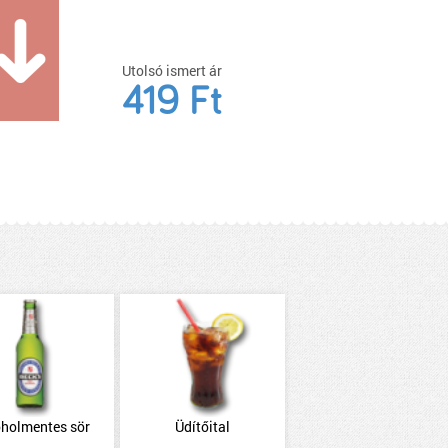
Utolsó ismert ár
419 Ft
oholmentes sör
Üdítőital