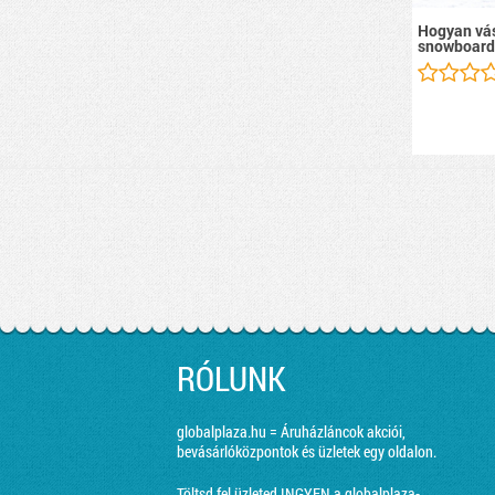
Hogyan vás
snowboard
RÓLUNK
globalplaza.hu = Áruházláncok akciói,
bevásárlóközpontok és üzletek egy oldalon.
Töltsd fel üzleted INGYEN a globalplaza-