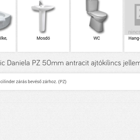
lke,
Mosdó
WC
Hang-
ic Daniela PZ 50mm antracit ajtókilincs jelle
s cilinder zárás bevéső zárhoz. (PZ)