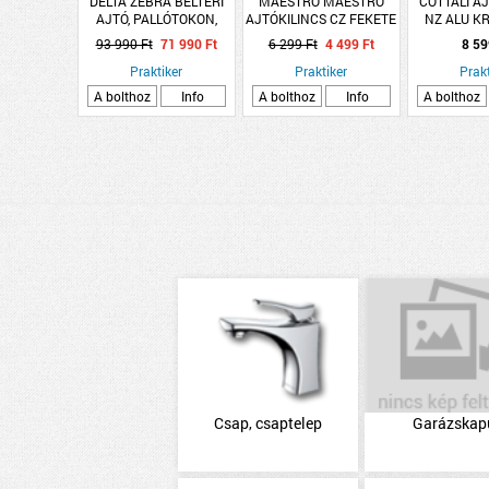
DELTA ZEBRA BELTÉRI
MAESTRO MAESTRO
COTTALI A
AJTÓ, PALLÓTOKON,
AJTÓKILINCS CZ FEKETE
NZ ALU K
75X210 BAL
THERMA COMFORT
KRÓM NUOV
93 990 Ft
71 990 Ft
6 299 Ft
4 499 Ft
8 59
ROZETTÁS
Praktiker
Praktiker
Prakt
A bolthoz
Info
A bolthoz
Info
A bolthoz
Csap, csaptelep
Garázskap