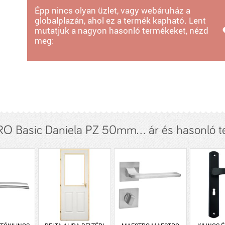
Épp nincs olyan üzlet, vagy webáruház a
globalplazán, ahol ez a termék kapható. Lent
mutatjuk a nagyon hasonló termékeket, nézd
meg:
 Basic Daniela PZ 50mm... ár és hasonló 