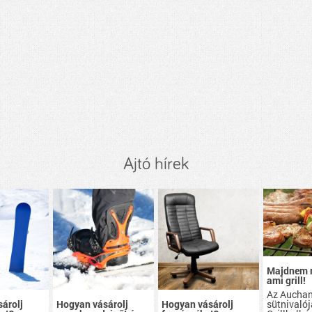
Ajtó hírek
Majdnem 
ami grill!
Az Aucha
sütnivalój
árolj
Hogyan vásárolj
Hogyan vásárolj