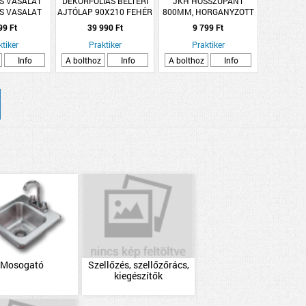
ÉS VASALAT
DEKORFÓLIÁS BELTÉRI
JKH HOSSZÚPÁNT
ÉS VASALAT
AJTÓLAP 90X210 FEHÉR
800MM, HORGANYZOTT
CS NZ 55MM
TELI BAL
BELSŐ Y=16
99 Ft
39 990 Ft
9 799 Ft
TE LARINA
ktiker
Praktiker
Praktiker
Info
A bolthoz
Info
A bolthoz
Info
Mosogató
Szellőzés, szellőzőrács,
kiegészítők