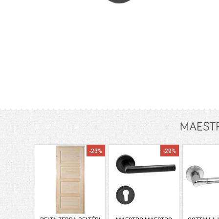
MAESTRO
-23%
-29%