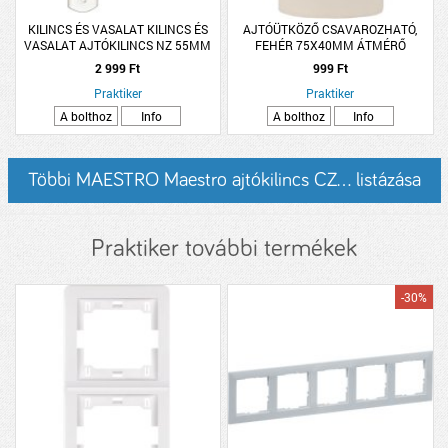
KILINCS ÉS VASALAT KILINCS ÉS
AJTÓÜTKÖZŐ CSAVAROZHATÓ,
VASALAT AJTÓKILINCS NZ 55MM
FEHÉR 75X40MM ÁTMÉRŐ
ALU FEHÉR LARINA
2 999 Ft
999 Ft
Praktiker
Praktiker
A bolthoz
Info
A bolthoz
Info
Többi MAESTRO Maestro ajtókilincs CZ... listázása
Praktiker további termékek
-30%