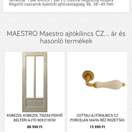
Rögzítő csavarok Ajánlott ajtóvastagság: kb. 38–45 mm
MAESTRO Maestro ajtókilincs CZ... ár és
hasonló termékek
KOBEZOL KOBEZOL TISZAII FENYŐ
COTTALI AJTÓKILINCS CZ
BELTÉRI AJTÓ 90X210CM
PORCELÁN MAYA RÉZ ROZETTÁS
ÜVEGEZHETŐ REVERZIBILIS
88 990 Ft
15 990 Ft