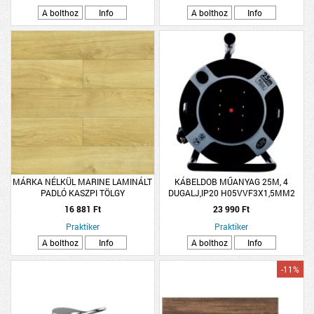
A bolthoz
Info
A bolthoz
Info
MÁRKA NÉLKÜL MARINE LAMINÁLT
KÁBELDOB MŰANYAG 25M, 4
PADLÓ KASZPI TÖLGY
DUGALJ,IP20 H05VVF3X1,5MM2
1380X159X10MM 1,536M2/CS K32
TERMOKAPCS.
16 881 Ft
23 990 Ft
4V
Praktiker
Praktiker
A bolthoz
Info
A bolthoz
Info
-11%