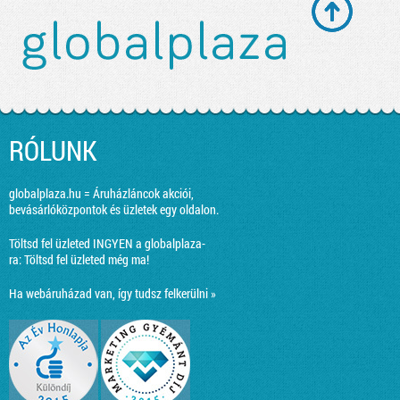
RÓLUNK
globalplaza.hu = Áruházláncok akciói,
bevásárlóközpontok és üzletek egy oldalon.
Töltsd fel üzleted INGYEN a globalplaza-
ra:
Töltsd fel üzleted még ma!
Ha webáruházad van, így tudsz felkerülni »