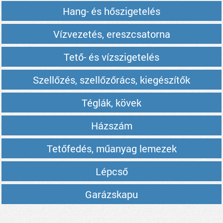
Hang- és hőszigetelés
Vízvezetés, ereszcsatorna
Tető- és vízszigetelés
Szellőzés, szellőzőrács, kiegészítők
Téglák, kövek
Házszám
Tetőfedés, műanyag lemezek
Lépcső
Garázskapu