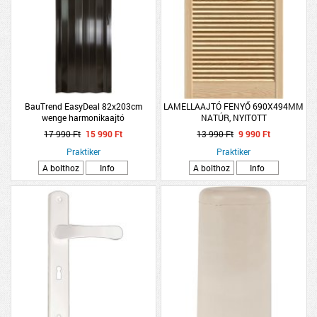
BauTrend EasyDeal 82x203cm
LAMELLAAJTÓ FENYŐ 690X494MM
wenge harmonikaajtó
NATÚR, NYITOTT
17 990 Ft
15 990 Ft
13 990 Ft
9 990 Ft
Praktiker
Praktiker
A bolthoz
Info
A bolthoz
Info