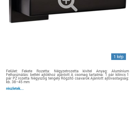
1 kép
Felület: Fekete Rozetta: Négyzetrozetta kivitel Anyag: Alumínium
Felhasználás: beltéri ajtókhoz ajánlott A csomag tartalma: 1 pár kilincs 1
pár PZ rozetta Négyszög tengely Rögzítő csavarok Ajánlott ajtóvastagság:
kb. 38–45 mm
részletek...