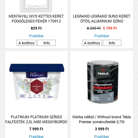
MENTAVILL MV5 KETTES KERET
LEGRAND LEGRAND SUNO KERET
FÜGGŐLEGES FEHÉR 170912
ÖTÖS, ALUMÍNIUM SZÍNŰ
829 Ft
8 299 Ft
5 799 Ft
Praktiker
Praktiker
A bolthoz
Info
A bolthoz
Info
PLATINUM PLATINUM SZÍNES
Márka nélkül / Without brand Tekla
FALFESTÉK 2,5L M80 MEGGYBORDÓ
Premier zománcfesték 0,75l
BELT. V.BÁZISÚ R:285074
selyemfényű RAL7001 szürke
7 999 Ft
3 999 Ft
Praktiker
Praktiker