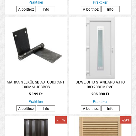
Praktiker
Praktiker
A bolthoz
Info
A bolthoz
Info
MÁRKA NÉLKÜL SB AJTÓDIÓPÁNT
JEWE OHIO STANDARD AJTÓ
100MM JOBBOS
98X208CM,PVC
FEHÉR/ANTRACIT,BALOS,KILINCCSEL
5 199 Ft
206 990 Ft
Praktiker
Praktiker
A bolthoz
Info
A bolthoz
Info
-11%
-29%