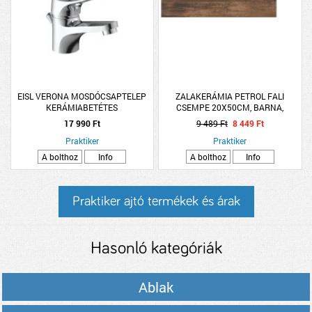
EISL VERONA MOSDÓCSAPTELEP
ZALAKERÁMIA PETROL FALI
KERÁMIABETÉTES
CSEMPE 20X50CM, BARNA,
FÉNYES, 1,3 M2/CS
17 990 Ft
9 489 Ft
8 449 Ft
Praktiker
Praktiker
A bolthoz
Info
A bolthoz
Info
Praktiker ajtó termékek és árak
Hasonló kategóriák
Ablak