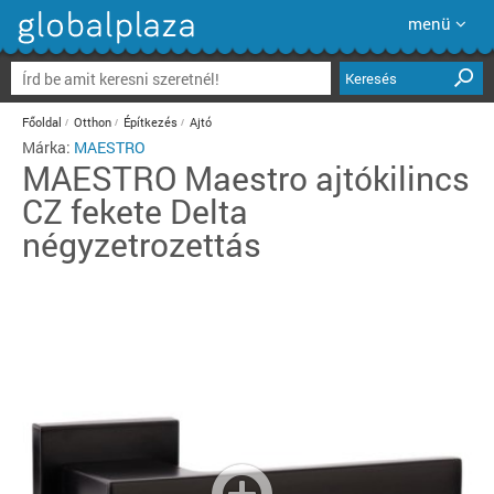
menü
Keresés
Főoldal
Otthon
Építkezés
Ajtó
Márka:
MAESTRO
MAESTRO
Maestro ajtókilincs
CZ fekete Delta
négyzetrozettás