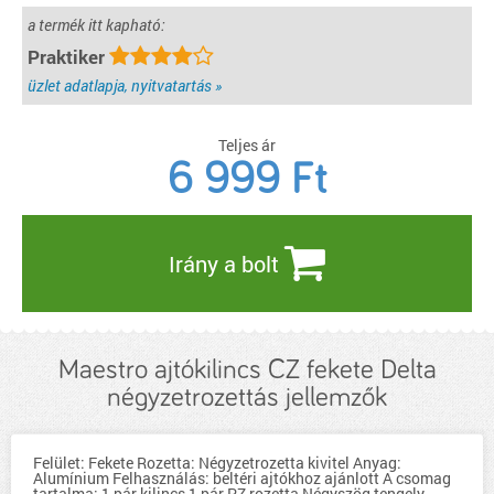
a termék itt kapható:
Praktiker
üzlet adatlapja, nyitvatartás »
Teljes ár
6 999
Ft
Irány a bolt
Maestro ajtókilincs CZ fekete Delta
négyzetrozettás jellemzők
Felület: Fekete Rozetta: Négyzetrozetta kivitel Anyag:
Alumínium Felhasználás: beltéri ajtókhoz ajánlott A csomag
tartalma: 1 pár kilincs 1 pár PZ rozetta Négyszög tengely