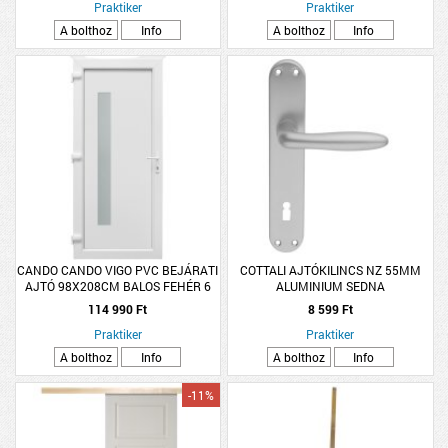
Praktiker
Praktiker
A bolthoz
Info
A bolthoz
Info
CANDO CANDO VIGO PVC BEJÁRATI
COTTALI AJTÓKILINCS NZ 55MM
AJTÓ 98X208CM BALOS FEHÉR 6
ALUMINIUM SEDNA
LK KILINCCSEL
114 990 Ft
8 599 Ft
Praktiker
Praktiker
A bolthoz
Info
A bolthoz
Info
-11%