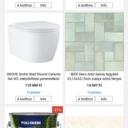
A bolthoz
Info
A bolthoz
Info
GROHE Grohe Start Round Ceramic
IBER Deco Artis Salvia fagyálló
fali WC mélyöblítésű peremnélküli
33,15x33,15cm zsálya színű fényes
WC-ülőkével
gres padlólap
119 900 Ft
14 507 Ft
Praktiker
Praktiker
A bolthoz
Info
A bolthoz
Info
-21%