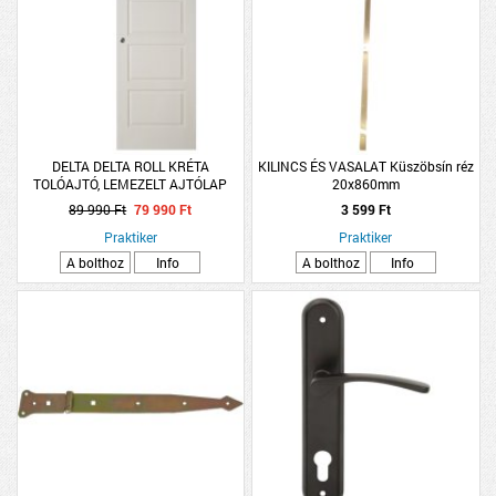
DELTA DELTA ROLL KRÉTA
KILINCS ÉS VASALAT Küszöbsín réz
TOLÓAJTÓ, LEMEZELT AJTÓLAP
20x860mm
80X204CM+SÍNTAKAR
89 990 Ft
79 990 Ft
3 599 Ft
Praktiker
Praktiker
A bolthoz
Info
A bolthoz
Info