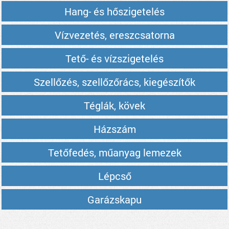
Hang- és hőszigetelés
Vízvezetés, ereszcsatorna
Tető- és vízszigetelés
Szellőzés, szellőzőrács, kiegészítők
Téglák, kövek
Házszám
Tetőfedés, műanyag lemezek
Lépcső
Garázskapu