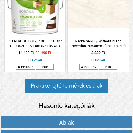
POLI-FARBE POLI-FARBE BORÓKA
Márka nélkül / Without brand
OLDÓSZERES FAKONZERVÁLÓ
Travertino 20x30cm kőmintás fehér
VÉKONYLAZÚR 2,5L FB08
fényes fali csempe
14 490 Ft
11 490 Ft
3 839 Ft
PALISZANDER
Praktiker
Praktiker
A bolthoz
Info
A bolthoz
Info
Praktiker ajtó termékek és árak
Hasonló kategóriák
Ablak