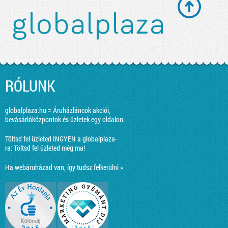
RÓLUNK
globalplaza.hu = Áruházláncok akciói,
bevásárlóközpontok és üzletek egy oldalon.
Töltsd fel üzleted INGYEN a globalplaza-
ra:
Töltsd fel üzleted még ma!
Ha webáruházad van, így tudsz felkerülni »