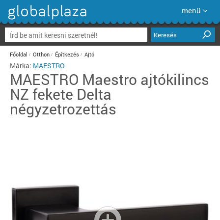
menü
Keresés
Főoldal
Otthon
Építkezés
Ajtó
Márka:
MAESTRO
MAESTRO
Maestro ajtókilincs
NZ fekete Delta
négyzetrozettás