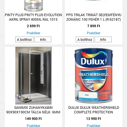
PINTY PLUS PINTY PLUS EVOLUTION
PPG TRILAK TRINÁT SELYEMFÉNYU
AKRIL SPRAY 400ML RAL 1015
ZOMÁNC 100 FEHÉR 1 L (R:62187)
VILÁGOS ELEFÁNTCSONT
2 699 Ft
7 899 Ft
Praktiker
Praktiker
A bolthoz
Info
A bolthoz
Info
SANIMIX ZUHANYKABIN
DULUX DULUX WEATHERSHIELD
90X90X190CM TÁLCA NÉLK. 6MM
COMPLETE PROTECTION
VÍZTISZTA BIZT. ÜVEG
HOMLOKZAT FESTÉK 4,5L FEHÉR
149 900 Ft
13 990 Ft
Praktiker
Praktiker