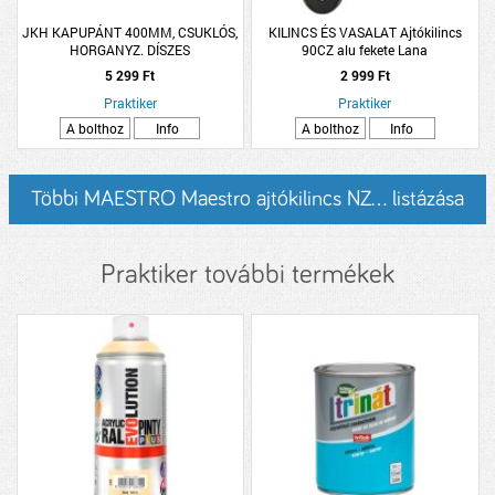
JKH KAPUPÁNT 400MM, CSUKLÓS,
KILINCS ÉS VASALAT Ajtókilincs
HORGANYZ. DÍSZES
90CZ alu fekete Lana
5 299 Ft
2 999 Ft
Praktiker
Praktiker
A bolthoz
Info
A bolthoz
Info
Többi MAESTRO Maestro ajtókilincs NZ... listázása
Praktiker további termékek