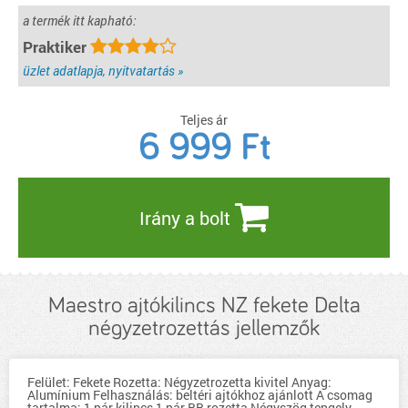
a termék itt kapható:
Praktiker
üzlet adatlapja, nyitvatartás »
Teljes ár
6 999
Ft
Irány a bolt
Maestro ajtókilincs NZ fekete Delta
négyzetrozettás jellemzők
Felület: Fekete Rozetta: Négyzetrozetta kivitel Anyag:
Alumínium Felhasználás: beltéri ajtókhoz ajánlott A csomag
tartalma: 1 pár kilincs 1 pár BB rozetta Négyszög tengely