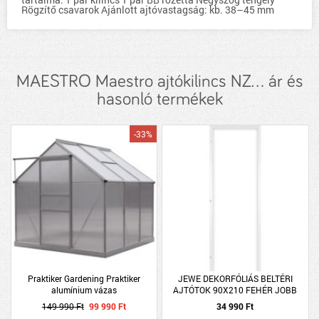
Rögzítő csavarok Ajánlott ajtóvastagság: kb. 38–45 mm
MAESTRO Maestro ajtókilincs NZ... ár és
hasonló termékek
-33%
Praktiker Gardening Praktiker
JEWE DEKORFÓLIÁS BELTÉRI
alumínium vázas
AJTÓTOK 90X210 FEHÉR JOBB
124/195x190x190cm melegház
BLOKK TOK
149 990 Ft
99 990 Ft
34 990 Ft