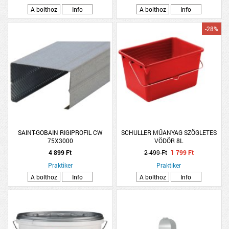
A bolthoz
Info
A bolthoz
Info
-28%
SAINT-GOBAIN RIGIPROFIL CW
SCHULLER MŰANYAG SZÖGLETES
75X3000
VÖDÖR 8L
4 899 Ft
2 499 Ft
1 799 Ft
Praktiker
Praktiker
A bolthoz
Info
A bolthoz
Info