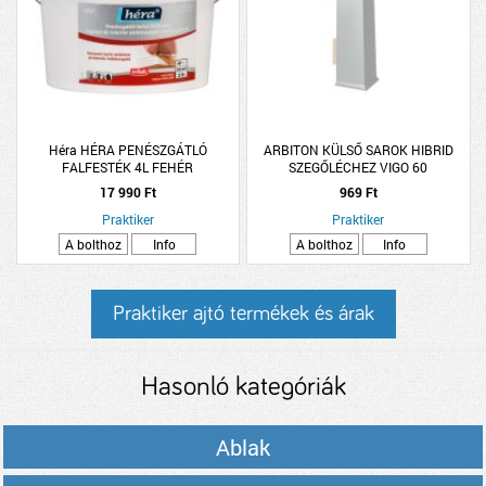
Héra HÉRA PENÉSZGÁTLÓ
ARBITON KÜLSŐ SAROK HIBRID
FALFESTÉK 4L FEHÉR
SZEGŐLÉCHEZ VIGO 60
SÖTÉTSZÜRKE 2DB/CSOMAG
17 990 Ft
969 Ft
Praktiker
Praktiker
A bolthoz
Info
A bolthoz
Info
Praktiker ajtó termékek és árak
Hasonló kategóriák
Ablak