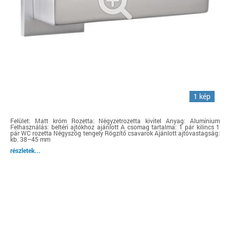
1 kép
Felület: Matt króm Rozetta: Négyzetrozetta kivitel Anyag: Alumínium
Felhasználás: beltéri ajtókhoz ajánlott A csomag tartalma: 1 pár kilincs 1
pár WC rozetta Négyszög tengely Rögzítő csavarok Ajánlott ajtóvastagság:
kb. 38–45 mm
részletek...