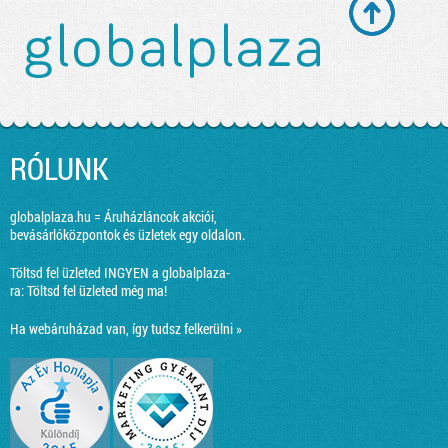
RÓLUNK
globalplaza.hu = Áruházláncok akciói,
bevásárlóközpontok és üzletek egy oldalon.
Töltsd fel üzleted INGYEN a globalplaza-
ra:
Töltsd fel üzleted még ma!
Ha webáruházad van, így tudsz felkerülni »