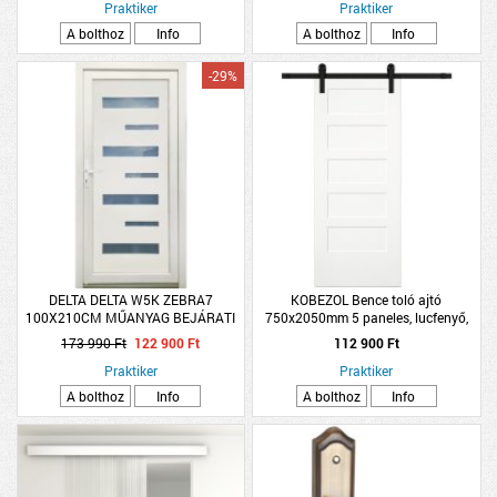
Praktiker
Praktiker
A bolthoz
Info
A bolthoz
Info
-29%
DELTA DELTA W5K ZEBRA7
KOBEZOL Bence toló ajtó
100X210CM MŰANYAG BEJÁRATI
750x2050mm 5 paneles, lucfenyő,
AJTÓ BAL, SAVMART ÜVEGGEL
fehér, vasalattal
173 990 Ft
122 900 Ft
112 900 Ft
Praktiker
Praktiker
A bolthoz
Info
A bolthoz
Info