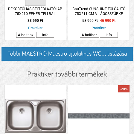
DEKORFÓLIÁS BELTÉRI AJTÓLAP
BauTrend SUNSHINE TOLÓAJTÓ
75X210 FEHÉR TELI BAL
75X211 CM VILÁGOSSZÜRKE
33 990 Ft
58 990 Ft
46 990 Ft
Praktiker
Praktiker
A bolthoz
Info
A bolthoz
Info
Többi MAESTRO Maestro ajtókilincs WC... listázása
Praktiker további termékek
-20%