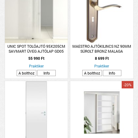
UNIC SPOT TOLÓAJTÓ 95X205CM
MAESTRO AJTÓKILINCS NZ 90MM
SAVMART ÜVEG AJTÓLAP GD05
SÚROLT BRONZ MALAGA
55 990 Ft
8 699 Ft
Praktiker
Praktiker
A bolthoz
Info
A bolthoz
Info
-20%