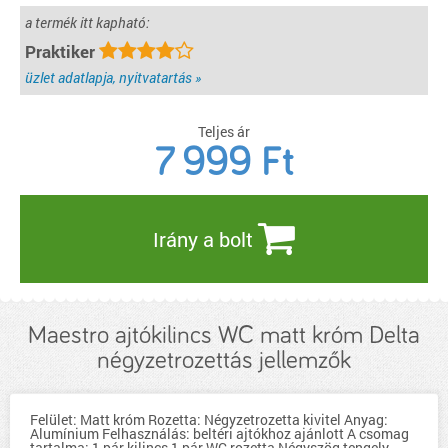
a termék itt kapható:
Praktiker
üzlet adatlapja, nyitvatartás »
Teljes ár
7 999
Ft
Irány a bolt
Maestro ajtókilincs WC matt króm Delta
négyzetrozettás jellemzők
Felület: Matt króm Rozetta: Négyzetrozetta kivitel Anyag:
Alumínium Felhasználás: beltéri ajtókhoz ajánlott A csomag
tartalma: 1 pár kilincs 1 pár WC rozetta Négyszög tengely