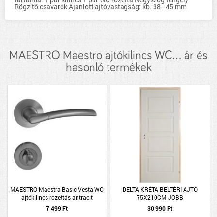
Rögzítő csavarok Ajánlott ajtóvastagság: kb. 38–45 mm
MAESTRO Maestro ajtókilincs WC... ár és
hasonló termékek
MAESTRO Maestra Basic Vesta WC
DELTA KRÉTA BELTÉRI AJTÓ
ajtókilincs rozettás antracit
75X210CM JOBB
7 499 Ft
30 990 Ft