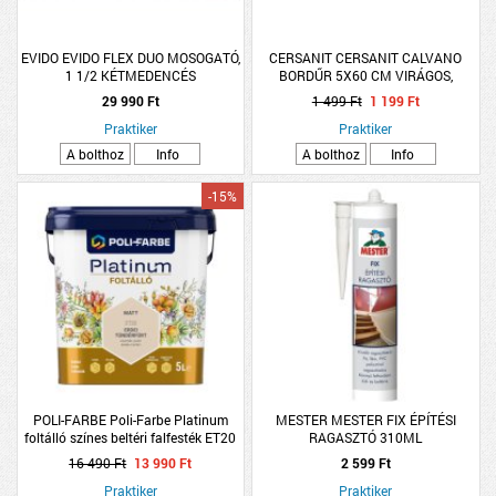
EVIDO EVIDO FLEX DUO MOSOGATÓ,
CERSANIT CERSANIT CALVANO
1 1/2 KÉTMEDENCÉS
BORDŰR 5X60 CM VIRÁGOS,
ROZSDAMENTES 780X435X140MM
SZÜRKE, FÉNYES
29 990 Ft
1 499 Ft
1 199 Ft
Praktiker
Praktiker
A bolthoz
Info
A bolthoz
Info
-15%
POLI-FARBE Poli-Farbe Platinum
MESTER MESTER FIX ÉPÍTÉSI
foltálló színes beltéri falfesték ET20
RAGASZTÓ 310ML
Erdei tündérfürt, 5l
16 490 Ft
13 990 Ft
2 599 Ft
Praktiker
Praktiker