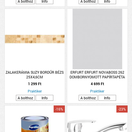
A bolthoz
Info
A bolthoz
Info
ZALAKERÁMIA SUZY BORDŰR BÉZS
ERFURT ERFURT NOVABOSS 262
25X4,6CM
DOMBORNYOMOTT PAPÍRTAPÉTA
10,05 X 0,53M, FESTHETŐ
1 299 Ft
4 699 Ft
Praktiker
Praktiker
A bolthoz
Info
A bolthoz
Info
-16%
-23%