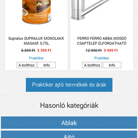
Supralux SUPRALUX MONOLAKK
FERRO FERRO ABBA MOSDÓ
MAGASF. 0,75L
CSAPTELEP ELFORGATHATÓ
KIFOLYÓVAL
6 399 Ft
5 399 Ft
12 990 Ft
9 999 Ft
Praktiker
Praktiker
A bolthoz
Info
A bolthoz
Info
Praktiker ajtó termékek és árak
Hasonló kategóriák
Ablak
Ajtó