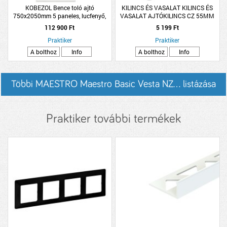
KOBEZOL Bence toló ajtó
KILINCS ÉS VASALAT KILINCS ÉS
750x2050mm 5 paneles, lucfenyő,
VASALAT AJTÓKILINCS CZ 55MM
fehér, vasalattal
ALUMÍNIUM CALA F1
112 900 Ft
5 199 Ft
Praktiker
Praktiker
A bolthoz
Info
A bolthoz
Info
Többi MAESTRO Maestro Basic Vesta NZ... listázása
Praktiker további termékek