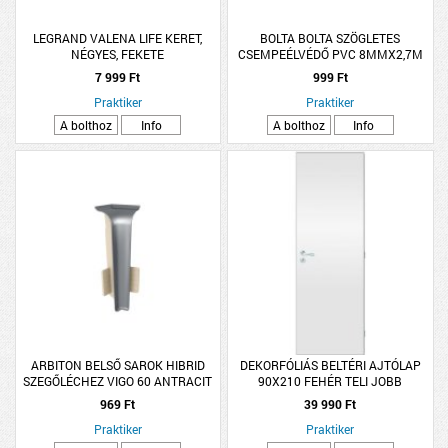
LEGRAND VALENA LIFE KERET,
BOLTA BOLTA SZÖGLETES
NÉGYES, FEKETE
CSEMPEÉLVÉDŐ PVC 8MMX2,7M
FEHÉR
7 999 Ft
999 Ft
Praktiker
Praktiker
A bolthoz
Info
A bolthoz
Info
ARBITON BELSŐ SAROK HIBRID
DEKORFÓLIÁS BELTÉRI AJTÓLAP
SZEGŐLÉCHEZ VIGO 60 ANTRACIT
90X210 FEHÉR TELI JOBB
2DB/CSOMAG
969 Ft
39 990 Ft
Praktiker
Praktiker