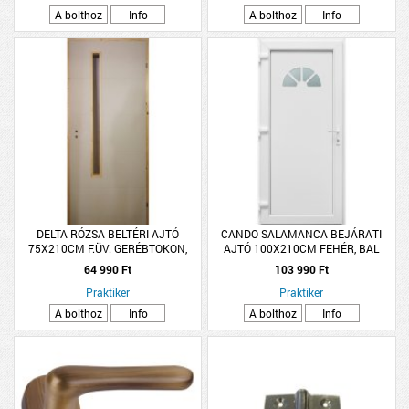
A bolthoz
Info
A bolthoz
Info
DELTA RÓZSA BELTÉRI AJTÓ
CANDO SALAMANCA BEJÁRATI
75X210CM F.ÜV. GERÉBTOKON,
AJTÓ 100X210CM FEHÉR, BAL
JOBB
64 990 Ft
103 990 Ft
Praktiker
Praktiker
A bolthoz
Info
A bolthoz
Info