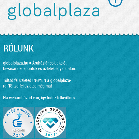
RÓLUNK
globalplaza.hu = Áruházláncok akciói,
bevásárlóközpontok és üzletek egy oldalon.
Töltsd fel üzleted INGYEN a globalplaza-
ra:
Töltsd fel üzleted még ma!
Ha webáruházad van, így tudsz felkerülni »