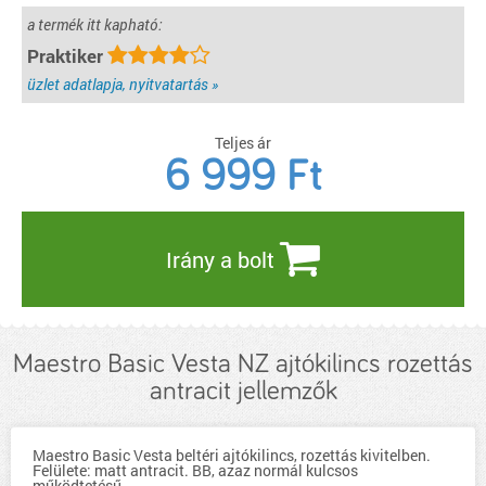
a termék itt kapható:
Praktiker
üzlet adatlapja, nyitvatartás »
Teljes ár
6 999
Ft
Irány a bolt
Maestro Basic Vesta NZ ajtókilincs rozettás
antracit jellemzők
Maestro Basic Vesta beltéri ajtókilincs, rozettás kivitelben.
Felülete: matt antracit. BB, azaz normál kulcsos
működtetésű.