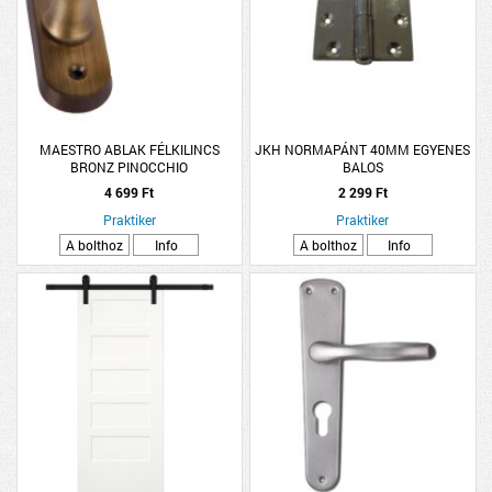
MAESTRO ABLAK FÉLKILINCS
JKH NORMAPÁNT 40MM EGYENES
BRONZ PINOCCHIO
BALOS
4 699 Ft
2 299 Ft
Praktiker
Praktiker
A bolthoz
Info
A bolthoz
Info