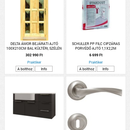
DELTA ÁMOR BEJÁRATI AJTÓ
SCHULLER PP FILC CIPZÁRAS
100X210CM BAL KÜLTÉRI, SZÉLÉN
PORVÉDŐ AJTÓ 1,1X2,2M
ÜVEGES
302 990 Ft
6 699 Ft
Praktiker
Praktiker
A bolthoz
Info
A bolthoz
Info