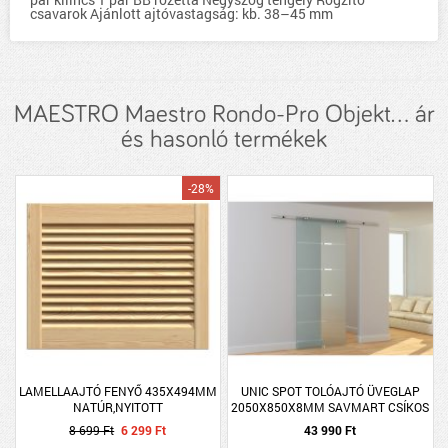
csavarok Ajánlott ajtóvastagság: kb. 38–45 mm
MAESTRO Maestro Rondo-Pro Objekt... ár
és hasonló termékek
-28%
LAMELLAAJTÓ FENYŐ 435X494MM
UNIC SPOT TOLÓAJTÓ ÜVEGLAP
NATÚR,NYITOTT
2050X850X8MM SAVMART CSÍKOS
8 699 Ft
6 299 Ft
43 990 Ft