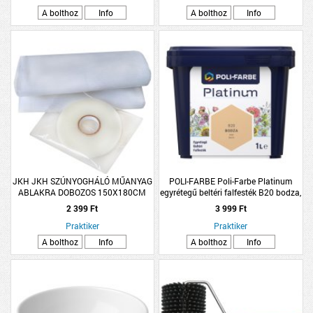
A bolthoz
Info
A bolthoz
Info
JKH JKH SZÚNYOGHÁLÓ MŰANYAG
POLI-FARBE Poli-Farbe Platinum
ABLAKRA DOBOZOS 150X180CM
egyrétegű beltéri falfesték B20 bodza,
FEHÉR
1l
2 399 Ft
3 999 Ft
Praktiker
Praktiker
A bolthoz
Info
A bolthoz
Info