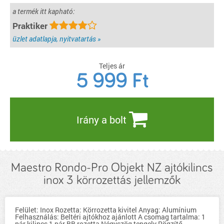
a termék itt kapható:
Praktiker
üzlet adatlapja, nyitvatartás »
Teljes ár
5 999
Ft
Irány a bolt
Maestro Rondo-Pro Objekt NZ ajtókilincs
inox 3 körrozettás jellemzők
Felület: Inox Rozetta: Körrozetta kivitel Anyag: Alumínium
Felhasználás: Beltéri ajtókhoz ajánlott A csomag tartalma: 1
pár kilincs 1 pár BB rozetta Négyszög tengely Rögzítő