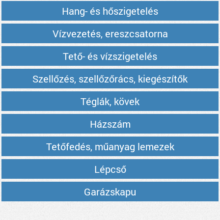
Hang- és hőszigetelés
Vízvezetés, ereszcsatorna
Tető- és vízszigetelés
Szellőzés, szellőzőrács, kiegészítők
Téglák, kövek
Házszám
Tetőfedés, műanyag lemezek
Lépcső
Garázskapu