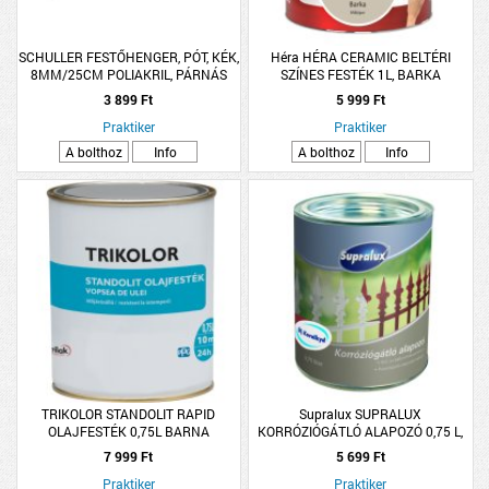
SCHULLER FESTŐHENGER, PÓT, KÉK,
Héra HÉRA CERAMIC BELTÉRI
8MM/25CM POLIAKRIL, PÁRNÁS
SZÍNES FESTÉK 1L, BARKA
3 899 Ft
5 999 Ft
Praktiker
Praktiker
A bolthoz
Info
A bolthoz
Info
TRIKOLOR STANDOLIT RAPID
Supralux SUPRALUX
OLAJFESTÉK 0,75L BARNA
KORRÓZIÓGÁTLÓ ALAPOZÓ 0,75 L,
VÖRÖS, MATT, OLDÓSZERES
7 999 Ft
5 699 Ft
Praktiker
Praktiker