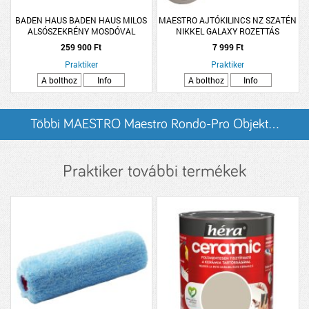
BADEN HAUS BADEN HAUS MILOS
MAESTRO AJTÓKILINCS NZ SZATÉN
ALSÓSZEKRÉNY MOSDÓVAL
NIKKEL GALAXY ROZETTÁS
100X53X42CM
259 900 Ft
7 999 Ft
GRAFITSZÜRKE,FÜGGESZTETT, 2
AJTÓ, 3 FIÓK
Praktiker
Praktiker
A bolthoz
Info
A bolthoz
Info
Többi MAESTRO Maestro Rondo-Pro Objekt...
listázása
Praktiker további termékek