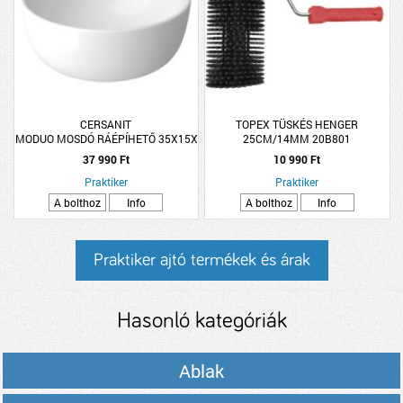
CERSANIT
TOPEX TÜSKÉS HENGER
MODUO MOSDÓ RÁÉPÍHETŐ 35X15X35CM
25CM/14MM 20B801
37 990 Ft
10 990 Ft
Praktiker
Praktiker
A bolthoz
Info
A bolthoz
Info
Praktiker ajtó termékek és árak
Hasonló kategóriák
Ablak