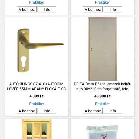
Praktiker
Praktiker
A bolthoz
Info
A bolthoz
Info
AJTÓKILINCS CZ 410+AJTÓCÍM
DELTA Delta Rózsa lemezelt beltéri
LŐVÉR 55MM ARANY ELOXÁLT SB
ajtó 90x210cm forgatható, tele,
blokktok
4 399 Ft
48 990 Ft
Praktiker
Praktiker
A bolthoz
Info
A bolthoz
Info